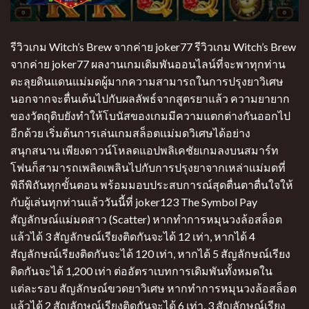
รีวิวเกม Witch’s Brew จากค่าย joker77 รีวิวเกม Witch’s Brew
จากค่าย joker77 ผลงานเกมเดิมพันออนไลน์ที่จะพาทุกท่าน
ตะลุยดินแดนแม่มดผู้มากความสามารถในการปรุงยาวิเศษ
นอกจากจะตื่นเต้นไปกับผลลัพธ์จากสูตรยาแล้ว ความยายาก
ของวัตถุดิบยังทำให้โบนัสของเกมมีความแตกต่างกันออกไป
อีกด้วย เริ่มต้นการเล่นเกมสล็อตแม่มดวิเศษได้อย่าง
สนุกสนาน เพียงดาวน์โหลดแอปพลิเคชัยเกมลงบนสมาร์ท
โฟนก็สามารถเพลิดเพลินไปกับการปรุงยาจากเหล่าแม่มดที่
พิถีพิถันทุกขั้นตอน พร้อมมอบประสบการณ์สุดตื่นตาตื่นใจให้
กับผู้เล่นทุกท่านแล้ววันนี้ที่ joker123 The Symbol Pay
สัญลักษณ์แม่มดสาว (Scatter) หากทำการหมุนวงล้อสล็อต
แล้วได้ 3 สัญลักษณ์เรียงติดกันจะได้ 12 เท่า, หากได้ 4
สัญลักษณ์เรียงติดกันจะได้ 120 เท่า, หากได้ 5 สัญลักษณ์เรียง
ติดกันจะได้ 1,200 เท่า ต่ออัตราเบทการเดิมพันทั้งหมดใน
แต่ละรอบ สัญลักษณ์ขวดยาวิเศษ หากทำการหมุนวงล้อสล็อต
แล้วได้ 2 สัญลักษณ์เรียงติดกันจะได้ 6 เท่า, 3 สัญลักษณ์เรียง