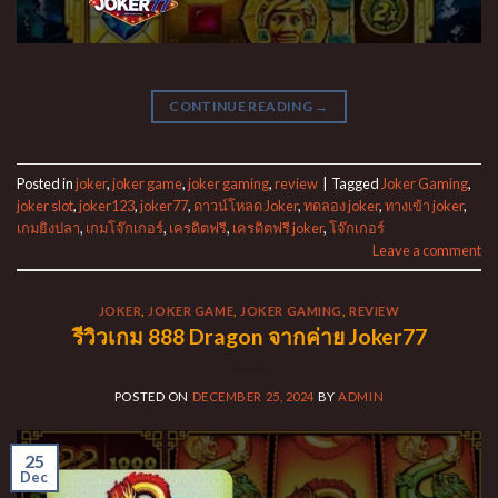
CONTINUE READING
→
Posted in
joker
,
joker game
,
joker gaming
,
review
|
Tagged
Joker Gaming
,
joker slot
,
joker123
,
joker77
,
ดาวน์โหลด Joker
,
ทดลอง joker
,
ทางเข้า joker
,
เกมยิงปลา
,
เกมโจ๊กเกอร์
,
เครดิตฟรี
,
เครดิตฟรี joker
,
โจ๊กเกอร์
Leave a comment
JOKER
,
JOKER GAME
,
JOKER GAMING
,
REVIEW
รีวิวเกม 888 Dragon จากค่าย Joker77
POSTED ON
DECEMBER 25, 2024
BY
ADMIN
25
Dec