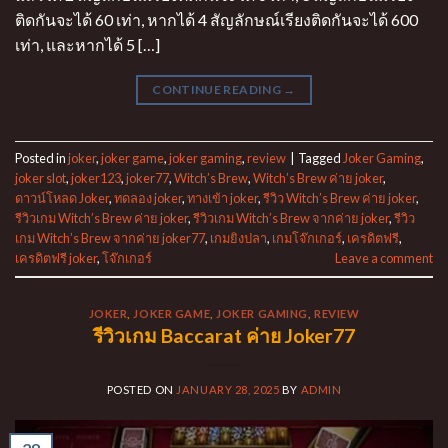
ติดกันจะได้ 60 เท่า, หากได้ 4 สัญลักษณ์เรียงติดกันจะได้ 600
เท่า, และหากได้ 5 […]
CONTINUE READING
→
Posted in
joker
,
joker game
,
joker gaming
,
review
|
Tagged
Joker Gaming
,
joker slot
,
joker123
,
joker77
,
Witch’s Brew
,
Witch’s Brew ค่าย joker
,
ดาวน์โหลด Joker
,
ทดลอง joker
,
ทางเข้า joker
,
รีวิว Witch’s Brew ค่าย joker
,
รีวิวเกม Witch’s Brew ค่าย joker
,
รีวิวเกม Witch’s Brew จากค่าย joker
,
รีวิว
เกม Witch’s Brew จากค่าย joker77
,
เกมยิงปลา
,
เกมโจ๊กเกอร์
,
เครดิตฟรี
,
เครดิตฟรี joker
,
โจ๊กเกอร์
Leave a comment
JOKER
,
JOKER GAME
,
JOKER GAMING
,
REVIEW
รีวิวเกม Baccarat ค่าย Joker77
POSTED ON
JANUARY 28, 2025
BY
ADMIN