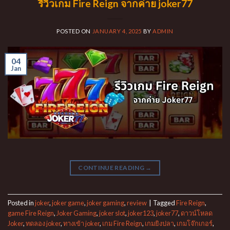
รีวิวเกม Fire Reign จากค่าย joker77
POSTED ON
JANUARY 4, 2025
BY
ADMIN
04
Jan
CONTINUE READING
→
Posted in
joker
,
joker game
,
joker gaming
,
review
|
Tagged
Fire Reign
,
game Fire Reign
,
Joker Gaming
,
joker slot
,
joker123
,
joker77
,
ดาวน์โหลด
Joker
,
ทดลอง joker
,
ทางเข้า joker
,
เกม Fire Reign
,
เกมยิงปลา
,
เกมโจ๊กเกอร์
,