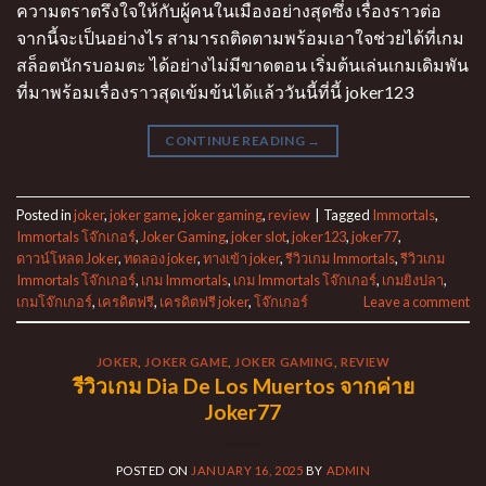
ความตราตรึงใจให้กับผู้คนในเมืองอย่างสุดซึ่ง เรื่องราวต่อ
จากนี้จะเป็นอย่างไร สามารถติดตามพร้อมเอาใจช่วยได้ที่เกม
สล็อตนักรบอมตะ ได้อย่างไม่มีขาดตอน เริ่มต้นเล่นเกมเดิมพัน
ที่มาพร้อมเรื่องราวสุดเข้มข้นได้แล้ววันนี้ที่นี้ joker123
CONTINUE READING
→
Posted in
joker
,
joker game
,
joker gaming
,
review
|
Tagged
Immortals
,
Immortals โจ๊กเกอร์
,
Joker Gaming
,
joker slot
,
joker123
,
joker77
,
ดาวน์โหลด Joker
,
ทดลอง joker
,
ทางเข้า joker
,
รีวิวเกม Immortals
,
รีวิวเกม
Immortals โจ๊กเกอร์
,
เกม Immortals
,
เกม Immortals โจ๊กเกอร์
,
เกมยิงปลา
,
เกมโจ๊กเกอร์
,
เครดิตฟรี
,
เครดิตฟรี joker
,
โจ๊กเกอร์
Leave a comment
JOKER
,
JOKER GAME
,
JOKER GAMING
,
REVIEW
รีวิวเกม Dia De Los Muertos จากค่าย
Joker77
POSTED ON
JANUARY 16, 2025
BY
ADMIN