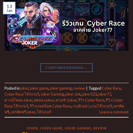
13
Jan
CONTINUE READING
→
Posted in
joker
,
joker game
,
joker gaming
,
review
|
Tagged
Cyber Race
,
Cyber Race โจ๊กเกอร์
,
Joker Gaming
,
joker slot
,
joker123
,
joker77
,
ดาวน์โหลด Joker
,
ทดลอง joker
,
ทางเข้า joker
,
รีวิว Cyber Race
,
รีวิว Cyber
Race โจ๊กเกอร์
,
รีวิวเกมสล็อต Cyber Race
,
เกมยิงปลา
,
เกมโจ๊กเกอร์
,
เครดิต
ฟรี
,
เครดิตฟรี joker
,
โจ๊กเกอร์
Leave a comment
JOKER
,
JOKER GAME
,
JOKER GAMING
,
REVIEW