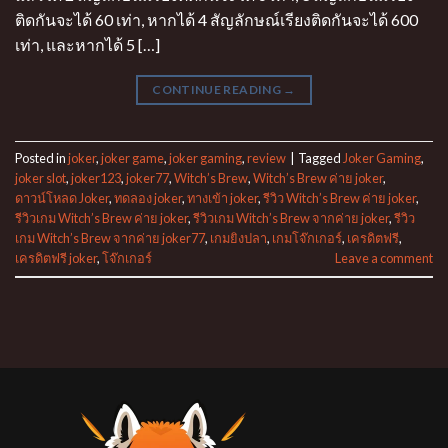
ติดกันจะได้ 60 เท่า, หากได้ 4 สัญลักษณ์เรียงติดกันจะได้ 600
เท่า, และหากได้ 5 […]
CONTINUE READING
→
Posted in
joker
,
joker game
,
joker gaming
,
review
|
Tagged
Joker Gaming
,
joker slot
,
joker123
,
joker77
,
Witch’s Brew
,
Witch’s Brew ค่าย joker
,
ดาวน์โหลด Joker
,
ทดลอง joker
,
ทางเข้า joker
,
รีวิว Witch’s Brew ค่าย joker
,
รีวิวเกม Witch’s Brew ค่าย joker
,
รีวิวเกม Witch’s Brew จากค่าย joker
,
รีวิว
เกม Witch’s Brew จากค่าย joker77
,
เกมยิงปลา
,
เกมโจ๊กเกอร์
,
เครดิตฟรี
,
เครดิตฟรี joker
,
โจ๊กเกอร์
Leave a comment