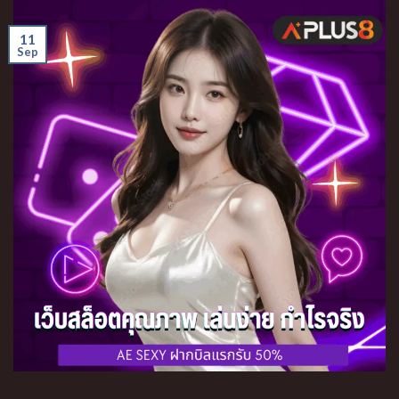
11
Sep