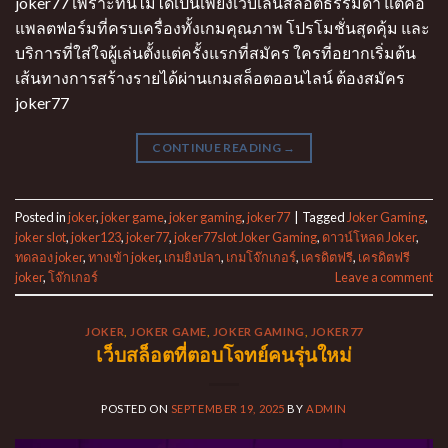
joker77 เพราะที่นี่ไม่ได้เป็นเพียงเว็บเล่นสล็อตธรรมดา แต่คือ
แพลตฟอร์มที่ครบเครื่องทั้งเกมคุณภาพ โปรโมชั่นสุดคุ้ม และ
บริการที่ใส่ใจผู้เล่นตั้งแต่ครั้งแรกที่สมัคร ใครที่อยากเริ่มต้น
เส้นทางการสร้างรายได้ผ่านเกมสล็อตออนไลน์ ต้องสมัคร
joker77
CONTINUE READING
→
Posted in
joker
,
joker game
,
joker gaming
,
joker77
|
Tagged
Joker Gaming
,
joker slot
,
joker123
,
joker77
,
joker77slot Joker Gaming
,
ดาวน์โหลด Joker
,
ทดลอง joker
,
ทางเข้า joker
,
เกมยิงปลา
,
เกมโจ๊กเกอร์
,
เครดิตฟรี
,
เครดิตฟรี
joker
,
โจ๊กเกอร์
Leave a comment
JOKER
,
JOKER GAME
,
JOKER GAMING
,
JOKER77
เว็บสล็อตที่ตอบโจทย์คนรุ่นใหม่
POSTED ON
SEPTEMBER 19, 2025
BY
ADMIN