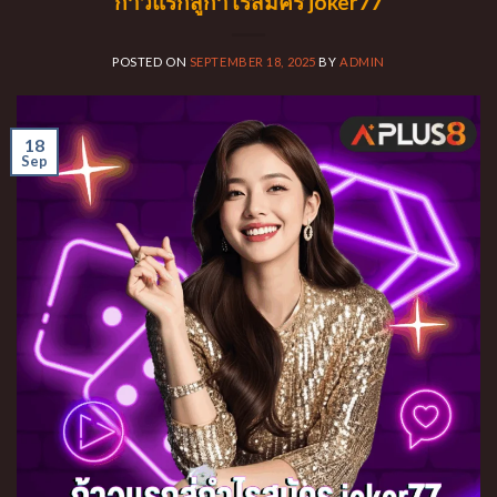
ก้าวแรกสู่กำไรสมัคร joker77
POSTED ON
SEPTEMBER 18, 2025
BY
ADMIN
18
Sep