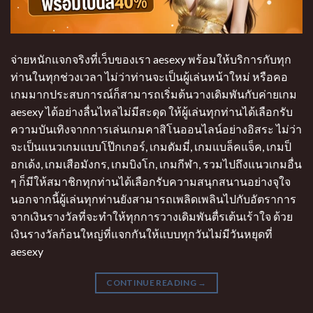
จ่ายหนักแจกจริงที่เว็บของเรา aesexy พร้อมให้บริการกับทุก
ท่านในทุกช่วงเวลา ไม่ว่าท่านจะเป็นผู้เล่นหน้าใหม่ หรือคอ
เกมมากประสบการณ์ก็สามารถเริ่มต้นวางเดิมพันกับค่ายเกม
aesexy ได้อย่างลื่นไหลไม่มีสะดุด ให้ผู้เล่นทุกท่านได้เลือกรับ
ความบันเทิงจากการเล่นเกมคาสิโนออนไลน์อย่างอิสระ ไม่ว่า
จะเป็นแนวเกมแบบโป๊กเกอร์, เกมดัมมี่, เกมแบล็คแจ็ค, เกมป็
อกเด้ง, เกมเสือมังกร, เกมบิงโก, เกมกีฬา, รวมไปถึงแนวเกมอื่น
ๆ ก็มีให้สมาชิกทุกท่านได้เลือกรับความสนุกสนานอย่างจุใจ
นอกจากนี้ผู้เล่นทุกท่านยังสามารถเพลิดเพลินไปกับอัตราการ
จากเงินรางวัลที่จะทำให้ทุกการวางเดิมพันตื่รเต้นเร้าใจ ด้วย
เงินรางวัลก้อนใหญ่ที่แจกกันให้แบบทุกวันไม่มีวันหยุดที่
aesexy
CONTINUE READING
→