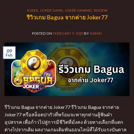
JOKER
,
JOKER GAME
,
JOKER GAMING
,
REVIEW
รีวิวเกม Bagua จากค่าย Joker77
POSTED ON
FEBRUARY 9, 2025
BY
ADMIN
09
Feb
รีวิวเกม Bagua จากค่าย Joker77 รีวิวเกม Bagua จากค่าย
Joker77 หรือสล็อตปากัวที่พร้อมจะพาทุกท่านสู้ฟันฝ่า
อุปสรรค เพื่อก้าวไปสู่การมีชีวิตที่มั่งคง ด้วยทางเลือกที่แตก
ต่างไปจากเดิม ผลงานเกมเดิมพันออนไลน์ที่ได้รับแรงบันดาล