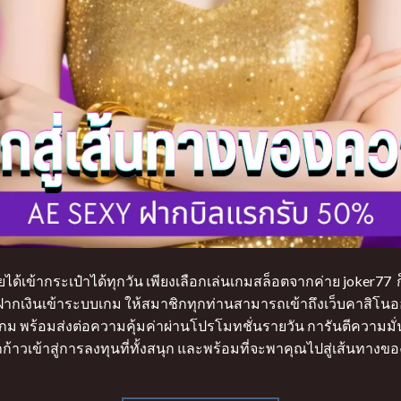
ได้เข้ากระเป๋าได้ทุกวัน เพียงเลือกเล่นเกมสล็อตจากค่าย joker77
ที่ฝากเงินเข้าระบบเกม ให้สมาชิกทุกท่านสามารถเข้าถึงเว็บคาสิโนออ
เกม พร้อมส่งต่อความคุ้มค่าผ่านโปรโมทชั่นรายวัน การันตีความม
รถก้าวเข้าสู่การลงทุนที่ทั้งสนุก และพร้อมที่จะพาคุณไปสู่เส้นทา