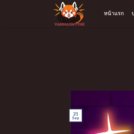
Skip
to
หน้าแรก
content
21
Sep