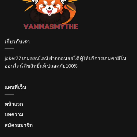
เกี่ยวกับเรา
joker77
เกมออนไลน์ ฝากถอนออโต้ ผู้ให้บริการเกมคาสิโน
ออนไลน์ ลิขสิทธิ์แท้ ปลอดภัย100%
แผนที่เว็บ
หน้าแรก
บทความ
สมัครสมาชิก