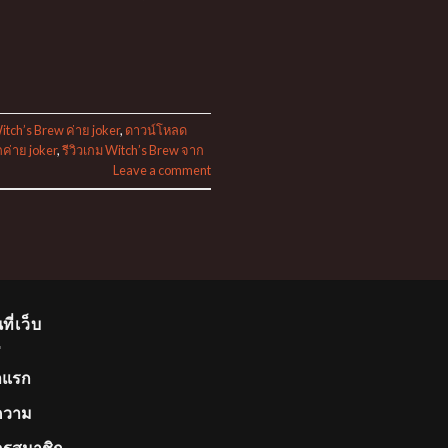
itch’s Brew ค่าย joker
,
ดาวน์โหลด
กค่าย joker
,
รีวิวเกม Witch’s Brew จาก
Leave a comment
ี่เว็บ
าแรก
ความ
ครสมาชิก