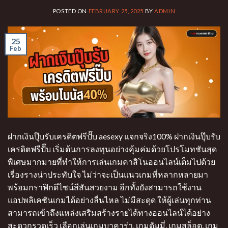
POSTED ON
FEBRUARY 25, 2025
BY
ADMIN
25
Feb
ฝากเงินปุ๊บรับเครดิตฟรีปั๊บ aesexy แจกจริง100% ฝากเงินปุ๊บรับ
เครดิตฟรีปั๊บ เริ่มต้นการลงทุนอย่างคุ้มค่มด้วยโปรโมทชันสุด
พิเศษมากมายที่ทำให้การเล่นเกมคาสิโนออนไลน์เต็มไปด้วย
เรื่องรางน่าประทับใจ ไม่ว่าจะเป็นแนวเกมที่หลากหลายมา
พร้อมกราฟิกดีไซน์สีสันสวยงาม อีกทั้งยังสามารถใช้งาน
แอปพลิเคชันเกมได้อย่างลื่นไหล ไม่มีสะดุด ให้ผู้เล่นทุกท่าน
สามารถเข้าถึงแหล่งเสริมสร้างรายได้ทางออนไลน์ได้อย่าง
สะดวกรวดเร็ว เลือกเล่นเกมบาคาร่า, เกมดัมมี่, เกมสล็อต, เกม