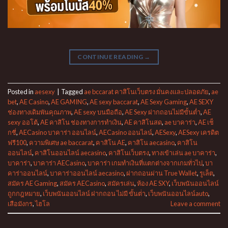
CONTINUE READING
→
Posted in
aesexy
|
Tagged
ae bccarat คาสิโนเว็บตรง มั่นคงและปลอดภัย
,
ae
bet
,
AE Casino
,
AE GAMING
,
AE sexy baccarat
,
AE Sexy Gaming
,
AE SEXY
ช่องทางเดิมพันคุณภาพ
,
AE sexy บนมือถือ
,
AE Sexy ฝากถอนไม่มีขั้นต่ำ
,
AE
sexy ออโต้
,
AE คาสิโน ช่องทางการทำเงิน
,
AE คาสิโนสด
,
ae บาคาร่า
,
AE เช็
กชี่
,
AECasino บาคาร่า ออนไลน์
,
AECasino ออนไลน์
,
AESexy
,
AESexy เครดิต
ฟรี100
,
ความพิเศษ ae baccarat
,
คาสิโน AE
,
คาสิโน aecasino
,
คาสิโน
ออนไลน์
,
คาสิโนออนไลน์ aecasino
,
คาสิโนเว็บตรง
,
ทางเข้าเล่น ae บาคาร่า
,
บาคาร่า
,
บาคาร่า AECasino
,
บาคาร่า เกมทำเงินที่แตกต่างจากเกมทั่วไป
,
บา
คาร่าออนไลน์
,
บาคาร่าออนไลน์ aecasino
,
ฝากถอนผ่าน True Wallet
,
รูเล็ต
,
สมัคร AE Gaming
,
สมัคร AECasino
,
สมัครเล่น
,
ห้อง AE SXY
,
เว็บพนันออนไลน์
ถูกกฎหมาย
,
เว็บพนันออนไลน์ ฝากถอน ไม่มี ขั้นต่ํา
,
เว็บพนันออนไลน์auto
,
เสือมังกร
,
ไฮโล
Leave a comment