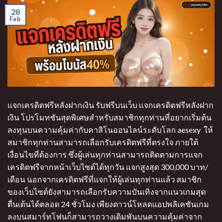
28
Feb
แจกเครดิตฟรีหลังฝากเงิน รับฟรีบนเว็บ แจกเครดิตฟรีหลังฝาก
เงิน โปรโมทชันสุดพิเศษสำหรับสมาชิกทุกท่านที่อยากเริ่มต้น
ลงทุนบนความคุ้มค่ากับคาสิโนออนไลน์ระดับโลก aesexy ให้
สมาชิกทุกท่านสามารถเลือกรับเครดิตฟรีที่ตรงใจ ภายใต้
เงื่อนไขที่ต้องการ ซึ่งผู้เล่นทุกท่านสามารถติดตามการแจก
เครดิตฟรีจากหน้าเว็บไซต์ได้ทุกวัน แจกสูงสุด 300,000 บาท/
เดือน นอกจากเครดิตฟรีที่แจกให้ผู้เล่นทุกท่านแล้ว สมาชิก
ของเว็บไซต์ยังสามารถเลือกรับความบันเทิงจากแนวเกมสุด
ตื่นเต้นได้ตลอด 24 ชั่วโมง เพียงดาวน์โหลดแอปพลิเคชันเกม
ลงบนสมาร์ทโฟนก็สามารถวางเดิมพันบนความคุ้มค่าจาก