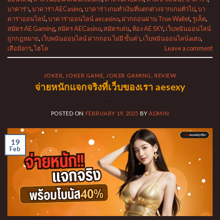
บาคาร่า
,
บาคาร่า AECasino
,
บาคาร่า เกมทำเงินที่แตกต่างจากเกมทั่วไป
,
บา
คาร่าออนไลน์
,
บาคาร่าออนไลน์ aecasino
,
ฝากถอนผ่าน True Wallet
,
รูเล็ต
,
สมัคร AE Gaming
,
สมัคร AECasino
,
สมัครเล่น
,
ห้อง AE SXY
,
เว็บพนันออนไลน์
ถูกกฎหมาย
,
เว็บพนันออนไลน์ ฝากถอน ไม่มี ขั้นต่ํา
,
เว็บพนันออนไลน์auto
,
เสือมังกร
,
ไฮโล
Leave a comment
JOKER
,
JOKER GAME
,
JOKER GAMING
,
REVIEW
จ่ายหนักแจกจริงที่เว็บของเรา aesexy
POSTED ON
FEBRUARY 19, 2025
BY
ADMIN
19
Feb