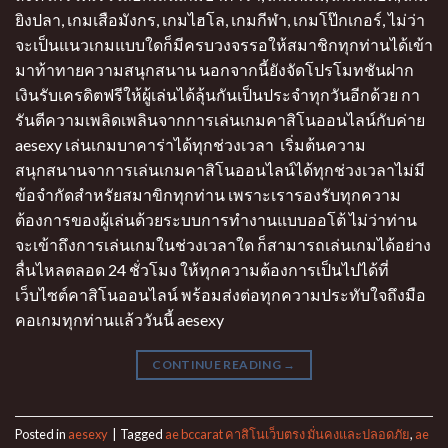
ยิงปลา, เกมเสือมังกร, เกมไฮโล, เกมกีฬา, เกมโป๊กเกอร์, ไม่ว่า
จะเป็นแนวเกมแบบใดก็มีครบวงจรรอให้สมาชิกทุกท่านได้เข้า
มาท้าทายความสนุกสนาน นอกจากนี้ยังจัดโปรโมทชันฝาก
เงินรับเครดิตฟรีให้ผู้เล่นได้ลุ้นกันเป็นประจำทุกวันอีกด้วย กา
รันตีความเพลิดเพลินจากการเล่นเกมคาสิโนออนไลน์กับค่าย
aesexy เล่นเกมบาคาร่าได้ทุกช่วงเวลา เริ่มต้นความ
สนุกสนานจาการเล่นเกมคาสิโนออนไลน์ได้ทุกช่วงเวลาไม่มี
ข้อจำกัดสำหรัยสมาขิกทุกท่าน เพราะเรารองรับทุกความ
ต้องการของผู้เล่นด้วยระบบการทำงานแบบออโต้ ไม่ว่าท่าน
จะเข้าถึงการเล่นเกมในช่วงเวลาใด ก็สามารถเล่นเกมได้อย่าง
ลื่นไหลตลอด 24 ชั่วโมง ให้ทุกความต้องการเป็นไปได้ที่
เว็บไซต์คาสิโนออนไลน์ พร้อมส่งต่อทุกความประทับใจถึงมือ
คอเกมทุกท่านแล้ววันนี้ aesexy
CONTINUE READING
→
Posted in
aesexy
|
Tagged
ae bccarat คาสิโนเว็บตรง มั่นคงและปลอดภัย
,
ae