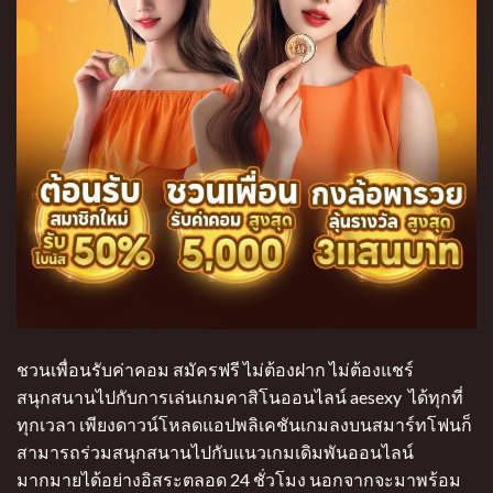
ชวนเพื่อนรับค่าคอม สมัครฟรี ไม่ต้องฝาก ไม่ต้องแชร์
สนุกสนานไปกับการเล่นเกมคาสิโนออนไลน์ aesexy ได้ทุกที่
ทุกเวลา เพียงดาวน์โหลดแอปพลิเคชันเกมลงบนสมาร์ทโฟนก็
สามารถร่วมสนุกสนานไปกับแนวเกมเดิมพันออนไลน์
มากมายได้อย่างอิสระตลอด 24 ชั่วโมง นอกจากจะมาพร้อม