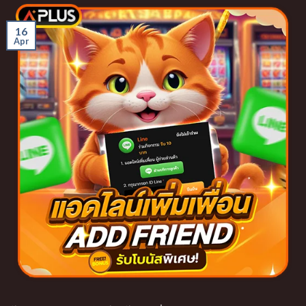
16
Apr