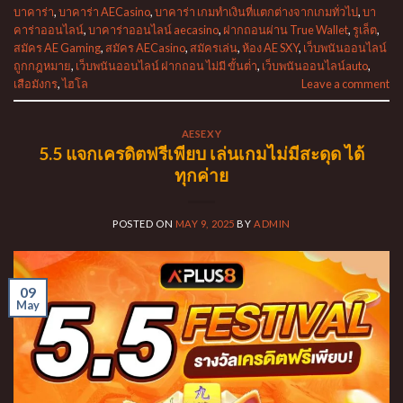
บาคาร่า
,
บาคาร่า AECasino
,
บาคาร่า เกมทำเงินที่แตกต่างจากเกมทั่วไป
,
บา
คาร่าออนไลน์
,
บาคาร่าออนไลน์ aecasino
,
ฝากถอนผ่าน True Wallet
,
รูเล็ต
,
สมัคร AE Gaming
,
สมัคร AECasino
,
สมัครเล่น
,
ห้อง AE SXY
,
เว็บพนันออนไลน์
ถูกกฎหมาย
,
เว็บพนันออนไลน์ ฝากถอน ไม่มี ขั้นต่ํา
,
เว็บพนันออนไลน์auto
,
เสือมังกร
,
ไฮโล
Leave a comment
AESEXY
5.5 แจกเครดิตฟรีเพียบ เล่นเกมไม่มีสะดุด ได้
ทุกค่าย
POSTED ON
MAY 9, 2025
BY
ADMIN
09
May