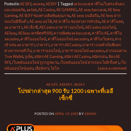
Posted in
AE SXY
,
aesexy
,
AESXY
|
Tagged
ae bccarat คาสิโนเว็บตรง มั่นคง
และปลอดภัย
,
ae bet
,
AE Casino
,
AE GAMING
,
AE sexy baccarat
,
AE Sexy
Gaming
,
AE SEXY ช่องทางเดิมพันคุณภาพ
,
AE sexy บนมือถือ
,
AE Sexy ฝาก
ถอนไม่มีขั้นต่ำ
,
AE sexy ออโต้
,
AE คาสิโน ช่องทางการทำเงิน
,
AE คาสิโนสด
,
ae บาคาร่า
,
AE เช็กชี่
,
AECasino บาคาร่า ออนไลน์
,
AECasino ออนไลน์
,
AESexy
,
AESexy เครดิตฟรี100
,
ความพิเศษ ae baccarat
,
คาสิโน AE
,
คาสิโน
aecasino
,
คาสิโนออนไลน์
,
คาสิโนออนไลน์ aecasino
,
คาสิโนเว็บตรง
,
ทาง
เข้าเล่น ae บาคาร่า
,
บาคาร่า
,
บาคาร่า AECasino
,
บาคาร่า เกมทำเงินที่แตก
ต่างจากเกมทั่วไป
,
บาคาร่าออนไลน์
,
บาคาร่าออนไลน์ aecasino
,
ฝากถอนผ่าน
True Wallet
,
รูเล็ต
,
สมัคร AE Gaming
,
สมัคร AECasino
,
สมัครเล่น
,
ห้อง AE
SXY
,
เว็บพนันออนไลน์ ถูกกฎหมาย
,
เว็บพนันออนไลน์ ฝากถอน ไม่มี ขั้นต่ํา
,
เว็บ
พนันออนไลน์auto
,
เสือมังกร
,
ไฮโล
Leave a comment
AE SXY
,
AESEXY
,
AESXY
โปรฝากล่าสุด 900 รับ 1200 เฉพาะที่เออี
เซ็กซี่
POSTED ON
APRIL 19, 2025
BY
ADMIN