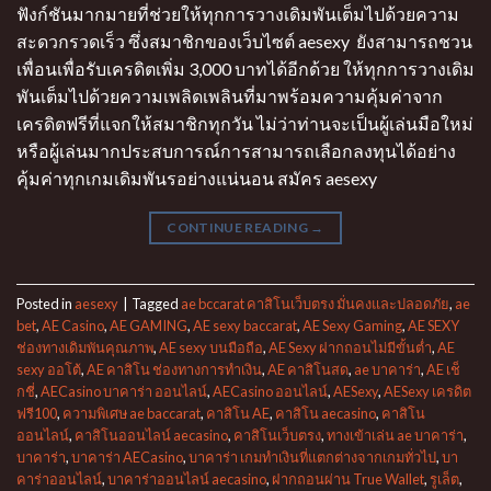
ฟังก์ชันมากมายที่ช่วยให้ทุกการวางเดิมพันเต็มไปด้วยความ
สะดวกรวดเร็ว ซึ่งสมาชิกของเว็บไซต์ aesexy ยังสามารถชวน
เพื่อนเพื่อรับเครดิตเพิ่ม 3,000 บาทได้อีกด้วย ให้ทุกการวางเดิม
พันเต็มไปด้วยความเพลิดเพลินที่มาพร้อมความคุ้มค่าจาก
เครดิตฟรีที่แจกให้สมาชิกทุกวัน ไม่ว่าท่านจะเป็นผู้เล่นมือใหม่
หรือผู้เล่นมากประสบการณ์การสามารถเลือกลงทุนได้อย่าง
คุ้มค่าทุกเกมเดิมพันรอย่างแน่นอน สมัคร aesexy
CONTINUE READING
→
Posted in
aesexy
|
Tagged
ae bccarat คาสิโนเว็บตรง มั่นคงและปลอดภัย
,
ae
bet
,
AE Casino
,
AE GAMING
,
AE sexy baccarat
,
AE Sexy Gaming
,
AE SEXY
ช่องทางเดิมพันคุณภาพ
,
AE sexy บนมือถือ
,
AE Sexy ฝากถอนไม่มีขั้นต่ำ
,
AE
sexy ออโต้
,
AE คาสิโน ช่องทางการทำเงิน
,
AE คาสิโนสด
,
ae บาคาร่า
,
AE เช็
กชี่
,
AECasino บาคาร่า ออนไลน์
,
AECasino ออนไลน์
,
AESexy
,
AESexy เครดิต
ฟรี100
,
ความพิเศษ ae baccarat
,
คาสิโน AE
,
คาสิโน aecasino
,
คาสิโน
ออนไลน์
,
คาสิโนออนไลน์ aecasino
,
คาสิโนเว็บตรง
,
ทางเข้าเล่น ae บาคาร่า
,
บาคาร่า
,
บาคาร่า AECasino
,
บาคาร่า เกมทำเงินที่แตกต่างจากเกมทั่วไป
,
บา
คาร่าออนไลน์
,
บาคาร่าออนไลน์ aecasino
,
ฝากถอนผ่าน True Wallet
,
รูเล็ต
,