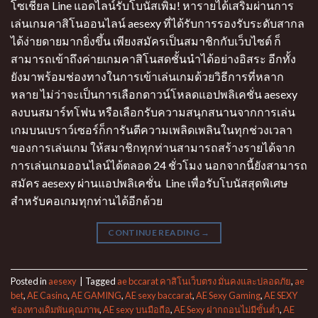
โซเชียล Line แอดไลน์รับโบนัสเพิ่ม! หารายได้เสริมผ่านการ
เล่นเกมคาสิโนออนไลน์ aesexy ที่ได้รับการรองรับระดับสากล
ได้ง่ายดายมากยิ่งขึ้น เพียงสมัครเป็นสมาชิกกับเว็บไซต์ ก็
สามารถเข้าถึงค่ายเกมคาสิโนสดชั้นนำได้อย่างอิสระ อีกทั้ง
ยังมาพร้อมช่องทางในการเข้าเล่นเกมด้วยวิธีการที่หลาก
หลาย ไม่ว่าจะเป็นการเลือกดาวน์โหลดแอปพลิเคชั่น aesexy
ลงบนสมาร์ทโฟน หรือเลือกรับความสนุกสนานจากการเล่น
เกมบนเบราว์เซอร์ก็การันตีความเพลิดเพลินในทุกช่วงเวลา
ของการเล่นเกม ให้สมาชิกทุกท่านสามารถสร้างรายได้จาก
การเล่นเกมออนไลน์ได้ตลอด 24 ชั่วโมง นอกจากนี้ยังสามารถ
สมัคร aesexy ผ่านแอปพลิเคชั่น Line เพื่อรับโบนัสสุดพิเศษ
สำหรับคอเกมทุกท่านได้อีกด้วย
CONTINUE READING
→
Posted in
aesexy
|
Tagged
ae bccarat คาสิโนเว็บตรง มั่นคงและปลอดภัย
,
ae
bet
,
AE Casino
,
AE GAMING
,
AE sexy baccarat
,
AE Sexy Gaming
,
AE SEXY
ช่องทางเดิมพันคุณภาพ
,
AE sexy บนมือถือ
,
AE Sexy ฝากถอนไม่มีขั้นต่ำ
,
AE