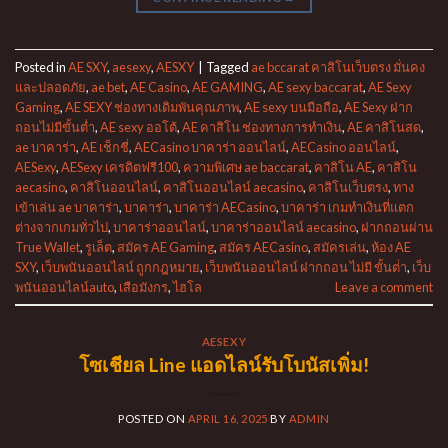
Posted in
AE SXY
,
aesexy
,
AESXY
|
Tagged
ae bccarat คาสิโนเว็บตรง มั่นคง
และปลอดภัย
,
ae bet
,
AE Casino
,
AE GAMING
,
AE sexy baccarat
,
AE Sexy
Gaming
,
AE SEXY ช่องทางเดิมพันคุณภาพ
,
AE sexy บนมือถือ
,
AE Sexy ฝาก
ถอนไม่มีขั้นต่ำ
,
AE sexy ออโต้
,
AE คาสิโน ช่องทางการทำเงิน
,
AE คาสิโนสด
,
ae บาคาร่า
,
AE เช็กชี่
,
AECasino บาคาร่า ออนไลน์
,
AECasino ออนไลน์
,
AESexy
,
AESexy เครดิตฟรี100
,
ความพิเศษ ae baccarat
,
คาสิโน AE
,
คาสิโน
aecasino
,
คาสิโนออนไลน์
,
คาสิโนออนไลน์ aecasino
,
คาสิโนเว็บตรง
,
ทาง
เข้าเล่น ae บาคาร่า
,
บาคาร่า
,
บาคาร่า AECasino
,
บาคาร่า เกมทำเงินที่แตก
ต่างจากเกมทั่วไป
,
บาคาร่าออนไลน์
,
บาคาร่าออนไลน์ aecasino
,
ฝากถอนผ่าน
True Wallet
,
รูเล็ต
,
สมัคร AE Gaming
,
สมัคร AECasino
,
สมัครเล่น
,
ห้อง AE
SXY
,
เว็บพนันออนไลน์ ถูกกฎหมาย
,
เว็บพนันออนไลน์ ฝากถอน ไม่มี ขั้นต่ํา
,
เว็บ
พนันออนไลน์auto
,
เสือมังกร
,
ไฮโล
Leave a comment
AESEXY
โซเชียล Line แอดไลน์รับโบนัสเพิ่ม!
POSTED ON
APRIL 16, 2025
BY
ADMIN