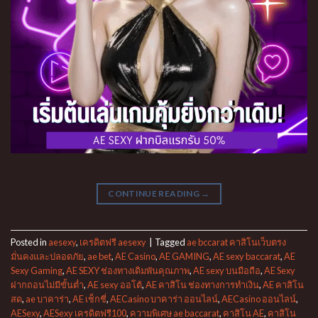
CONTINUE READING
→
Posted in
aesexy
,
เครดิตฟรี aesexy
|
Tagged
ae bccarat คาสิโนเว็บตรง
มั่นคงและปลอดภัย
,
ae bet
,
AE Casino
,
AE GAMING
,
AE sexy baccarat
,
AE
Sexy Gaming
,
AE SEXY ช่องทางเดิมพันคุณภาพ
,
AE sexy บนมือถือ
,
AE Sexy
ฝากถอนไม่มีขั้นต่ำ
,
AE sexy ออโต้
,
AE คาสิโน ช่องทางการทำเงิน
,
AE คาสิโน
สด
,
ae บาคาร่า
,
AE เช็กชี่
,
AECasino บาคาร่า ออนไลน์
,
AECasino ออนไลน์
,
AESexy
,
AESexy เครดิตฟรี100
,
ความพิเศษ ae baccarat
,
คาสิโน AE
,
คาสิโน