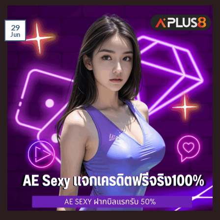
29
Jun