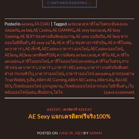
CONTINUE READING
→
Posted in
aesexy
,
FA CHAI
|
Tagged
ae bccarat คาสิโนเว็บตรง มั่นคงและ
ปลอดภัย
,
ae bet
,
AE Casino
,
AE GAMING
,
AE sexy baccarat
,
AE Sexy
Gaming
,
AE SEXY ช่องทางเดิมพันคุณภาพ
,
AE sexy บนมือถือ
,
AE Sexy ฝาก
ถอนไม่มีขั้นต่ำ
,
AE sexy ออโต้
,
AE คาสิโน ช่องทางการทำเงิน
,
AE คาสิโนสด
,
ae บาคาร่า
,
AE เช็กชี่
,
AECasino บาคาร่า ออนไลน์
,
AECasino ออนไลน์
,
AESexy
,
AESexy เครดิตฟรี100
,
ความพิเศษ ae baccarat
,
คาสิโน AE
,
คาสิโน
aecasino
,
คาสิโนออนไลน์
,
คาสิโนออนไลน์ aecasino
,
คาสิโนเว็บตรง
,
ทาง
เข้าเล่น ae บาคาร่า
,
บาคาร่า
,
บาคาร่า AECasino
,
บาคาร่า เกมทำเงินที่แตก
ต่างจากเกมทั่วไป
,
บาคาร่าออนไลน์
,
บาคาร่าออนไลน์ aecasino
,
ฝากถอนผ่าน
True Wallet
,
รูเล็ต
,
สมัคร AE Gaming
,
สมัคร AECasino
,
สมัครเล่น
,
ห้อง AE
SXY
,
เว็บพนันออนไลน์ ถูกกฎหมาย
,
เว็บพนันออนไลน์ ฝากถอน ไม่มี ขั้นต่ํา
,
เว็บ
พนันออนไลน์auto
,
เสือมังกร
,
ไฮโล
Leave a comment
AESEXY
,
เครดิตฟรี AESEXY
AE Sexy แจกเครดิตฟรีจริง100%
POSTED ON
JUNE 29, 2025
BY
ADMIN