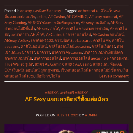
Posted in
aesexy
,
เครดิตฟรี aesexy
|
Tagged
ae bccarat คาสิโนเว็บตรง
มั่นคงและปลอดภัย
,
ae bet
,
AE Casino
,
AE GAMING
,
AE sexy baccarat
,
AE
Sexy Gaming
,
AE SEXY ช่องทางเดิมพันคุณภาพ
,
AE sexy บนมือถือ
,
AE Sexy
ฝากถอนไม่มีขั้นต่ำ
,
AE sexy ออโต้
,
AE คาสิโน ช่องทางการทำเงิน
,
AE คาสิโน
สด
,
ae บาคาร่า
,
AE เช็กชี่
,
AECasino บาคาร่า ออนไลน์
,
AECasino ออนไลน์
,
AESexy
,
AESexy เครดิตฟรี100
,
ความพิเศษ ae baccarat
,
คาสิโน AE
,
คาสิโน
aecasino
,
คาสิโนออนไลน์
,
คาสิโนออนไลน์ aecasino
,
คาสิโนเว็บตรง
,
ทาง
เข้าเล่น ae บาคาร่า
,
บาคาร่า
,
บาคาร่า AECasino
,
บาคาร่า เกมทำเงินที่แตก
ต่างจากเกมทั่วไป
,
บาคาร่าออนไลน์
,
บาคาร่าออนไลน์ aecasino
,
ฝากถอนผ่าน
True Wallet
,
รูเล็ต
,
สมัคร AE Gaming
,
สมัคร AECasino
,
สมัครเล่น
,
ห้อง AE
SXY
,
เว็บพนันออนไลน์ ถูกกฎหมาย
,
เว็บพนันออนไลน์ ฝากถอน ไม่มี ขั้นต่ํา
,
เว็บ
พนันออนไลน์auto
,
เสือมังกร
,
ไฮโล
Leave a comment
AESEXY
,
เครดิตฟรี AESEXY
AE Sexy แจกเครดิตฟรีตั้งแต่สมัคร
POSTED ON
JULY 11, 2025
BY
ADMIN