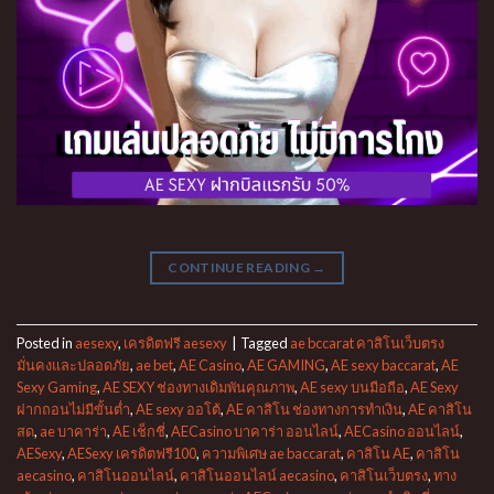
CONTINUE READING
→
Posted in
aesexy
,
เครดิตฟรี aesexy
|
Tagged
ae bccarat คาสิโนเว็บตรง
มั่นคงและปลอดภัย
,
ae bet
,
AE Casino
,
AE GAMING
,
AE sexy baccarat
,
AE
Sexy Gaming
,
AE SEXY ช่องทางเดิมพันคุณภาพ
,
AE sexy บนมือถือ
,
AE Sexy
ฝากถอนไม่มีขั้นต่ำ
,
AE sexy ออโต้
,
AE คาสิโน ช่องทางการทำเงิน
,
AE คาสิโน
สด
,
ae บาคาร่า
,
AE เช็กชี่
,
AECasino บาคาร่า ออนไลน์
,
AECasino ออนไลน์
,
AESexy
,
AESexy เครดิตฟรี100
,
ความพิเศษ ae baccarat
,
คาสิโน AE
,
คาสิโน
aecasino
,
คาสิโนออนไลน์
,
คาสิโนออนไลน์ aecasino
,
คาสิโนเว็บตรง
,
ทาง