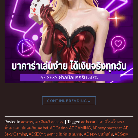
CONTINUE READING
→
Posted in
aesexy
,
เครดิตฟรี aesexy
|
Tagged
ae bccarat คาสิโนเว็บตรง
มั่นคงและปลอดภัย
,
ae bet
,
AE Casino
,
AE GAMING
,
AE sexy baccarat
,
AE
Sexy Gaming
,
AE SEXY ช่องทางเดิมพันคุณภาพ
,
AE sexy บนมือถือ
,
AE Sexy