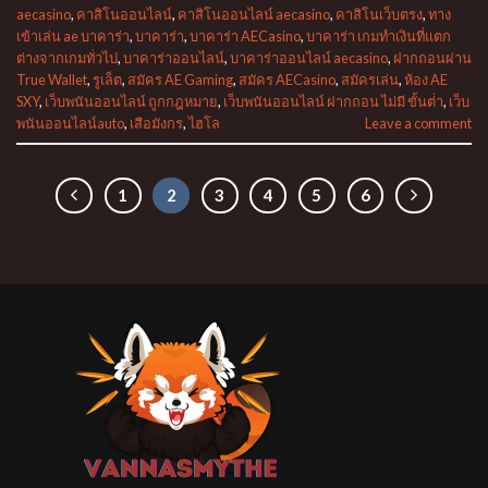
aecasino
,
คาสิโนออนไลน์
,
คาสิโนออนไลน์ aecasino
,
คาสิโนเว็บตรง
,
ทาง
เข้าเล่น ae บาคาร่า
,
บาคาร่า
,
บาคาร่า AECasino
,
บาคาร่า เกมทำเงินที่แตก
ต่างจากเกมทั่วไป
,
บาคาร่าออนไลน์
,
บาคาร่าออนไลน์ aecasino
,
ฝากถอนผ่าน
True Wallet
,
รูเล็ต
,
สมัคร AE Gaming
,
สมัคร AECasino
,
สมัครเล่น
,
ห้อง AE
SXY
,
เว็บพนันออนไลน์ ถูกกฎหมาย
,
เว็บพนันออนไลน์ ฝากถอน ไม่มี ขั้นต่ํา
,
เว็บ
พนันออนไลน์auto
,
เสือมังกร
,
ไฮโล
Leave a comment
1
2
3
4
5
6