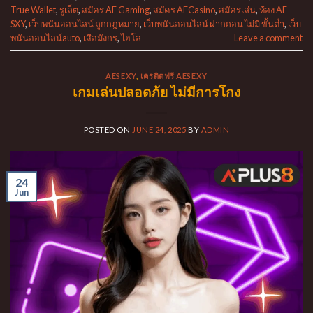
True Wallet
,
รูเล็ต
,
สมัคร AE Gaming
,
สมัคร AECasino
,
สมัครเล่น
,
ห้อง AE
SXY
,
เว็บพนันออนไลน์ ถูกกฎหมาย
,
เว็บพนันออนไลน์ ฝากถอน ไม่มี ขั้นต่ํา
,
เว็บ
พนันออนไลน์auto
,
เสือมังกร
,
ไฮโล
Leave a comment
AESEXY
,
เครดิตฟรี AESEXY
เกมเล่นปลอดภ้ย ไม่มีการโกง
POSTED ON
JUNE 24, 2025
BY
ADMIN
24
Jun