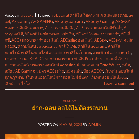
Posted in
aesexy
|
Tagged
ae bccarat คาสิโนเว็บตรง มั่นคงและปลอดภัย
,
ae
bet
,
AE Casino
,
AE GAMING
,
AE sexy baccarat
,
AE Sexy Gaming
,
AE SEXY
ช่องทางเดิมพันคุณภาพ
,
AE sexy บนมือถือ
,
AE Sexy ฝากถอนไม่มีขั้นต่ำ
,
AE
sexy ออโต้
,
AE คาสิโน ช่องทางการทำเงิน
,
AE คาสิโนสด
,
ae บาคาร่า
,
AE เช็
กชี่
,
AECasino บาคาร่า ออนไลน์
,
AECasino ออนไลน์
,
AESexy
,
AESexy เครดิต
ฟรี100
,
ความพิเศษ ae baccarat
,
คาสิโน AE
,
คาสิโน aecasino
,
คาสิโน
ออนไลน์
,
คาสิโนออนไลน์ aecasino
,
คาสิโนเว็บตรง
,
ทางเข้าเล่น ae บาคาร่า
,
บาคาร่า
,
บาคาร่า AECasino
,
บาคาร่า เกมทำเงินที่แตกต่างจากเกมทั่วไป
,
บา
คาร่าออนไลน์
,
บาคาร่าออนไลน์ aecasino
,
ฝากถอนผ่าน True Wallet
,
รูเล็ต
,
สมัคร AE Gaming
,
สมัคร AECasino
,
สมัครเล่น
,
ห้อง AE SXY
,
เว็บพนันออนไลน์
ถูกกฎหมาย
,
เว็บพนันออนไลน์ ฝากถอน ไม่มี ขั้นต่ํา
,
เว็บพนันออนไลน์auto
,
เสือมังกร
,
ไฮโล
Leave a comment
AESEXY
ฝาก-ถอน ออโต้ไม่ต้องรอนาน
POSTED ON
MAY 26, 2025
BY
ADMIN