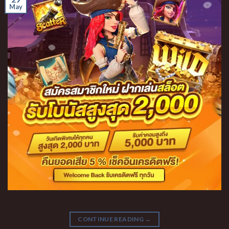
May
CONTINUE READING
→