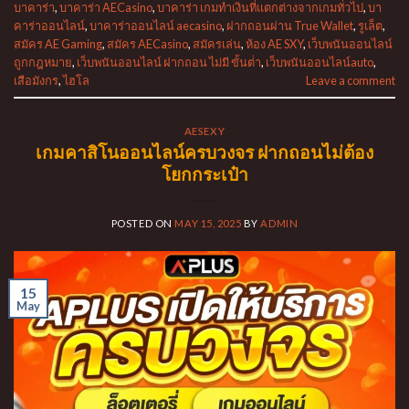
บาคาร่า
,
บาคาร่า AECasino
,
บาคาร่า เกมทำเงินที่แตกต่างจากเกมทั่วไป
,
บา
คาร่าออนไลน์
,
บาคาร่าออนไลน์ aecasino
,
ฝากถอนผ่าน True Wallet
,
รูเล็ต
,
สมัคร AE Gaming
,
สมัคร AECasino
,
สมัครเล่น
,
ห้อง AE SXY
,
เว็บพนันออนไลน์
ถูกกฎหมาย
,
เว็บพนันออนไลน์ ฝากถอน ไม่มี ขั้นต่ํา
,
เว็บพนันออนไลน์auto
,
เสือมังกร
,
ไฮโล
Leave a comment
AESEXY
เกมคาสิโนออนไลน์ครบวงจร ฝากถอนไม่ต้อง
โยกกระเป๋า
POSTED ON
MAY 15, 2025
BY
ADMIN
15
May