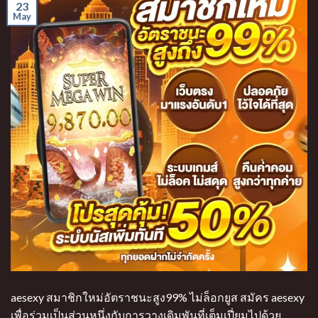
23
May
aesexy สมาชิกใหม่อัตราชนะสูง99% ไม่ล็อกยูส สมัคร aesexy
เพื่อร่วมเป็นส่วนหนึ่งกับการวางเดิมพันที่เต็มเปี่ยมไปด้วย