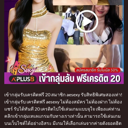
เข้ากลุ่มรับเครดิตฟรี 20 สมาชิก aesexy รับสิทธิพิเศษสองเท่า!
เข้ากลุ่มรับ เครดิตฟรี aesexy ไม่ต้องสมัคร ไม่ต้องฝาก ไม่ต้อง
แชร์ รับได้ทันที 20 เครดิตไปใช้เล่นเกมแบบจุใจ เพียงแค่ท่าน
คลิกเข้ากลุ่มเทเลแกรมกับทางเราเท่านั้น สามารถใช้เล่นเกม
บนเว็บไซต์ได้อย่างอิสระ มีเกมให้เลือกเล่นจากค่ายดังยอดฮิต