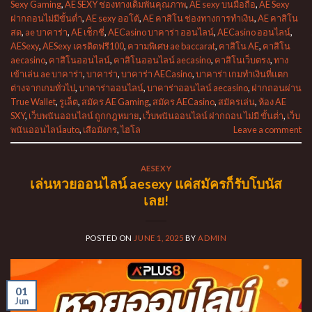
Sexy Gaming
,
AE SEXY ช่องทางเดิมพันคุณภาพ
,
AE sexy บนมือถือ
,
AE Sexy
ฝากถอนไม่มีขั้นต่ำ
,
AE sexy ออโต้
,
AE คาสิโน ช่องทางการทำเงิน
,
AE คาสิโน
สด
,
ae บาคาร่า
,
AE เช็กชี่
,
AECasino บาคาร่า ออนไลน์
,
AECasino ออนไลน์
,
AESexy
,
AESexy เครดิตฟรี100
,
ความพิเศษ ae baccarat
,
คาสิโน AE
,
คาสิโน
aecasino
,
คาสิโนออนไลน์
,
คาสิโนออนไลน์ aecasino
,
คาสิโนเว็บตรง
,
ทาง
เข้าเล่น ae บาคาร่า
,
บาคาร่า
,
บาคาร่า AECasino
,
บาคาร่า เกมทำเงินที่แตก
ต่างจากเกมทั่วไป
,
บาคาร่าออนไลน์
,
บาคาร่าออนไลน์ aecasino
,
ฝากถอนผ่าน
True Wallet
,
รูเล็ต
,
สมัคร AE Gaming
,
สมัคร AECasino
,
สมัครเล่น
,
ห้อง AE
SXY
,
เว็บพนันออนไลน์ ถูกกฎหมาย
,
เว็บพนันออนไลน์ ฝากถอน ไม่มี ขั้นต่ํา
,
เว็บ
พนันออนไลน์auto
,
เสือมังกร
,
ไฮโล
Leave a comment
AESEXY
เล่นหวยออนไลน์ aesexy แค่สมัครก็รับโบนัส
เลย!
POSTED ON
JUNE 1, 2025
BY
ADMIN
01
Jun