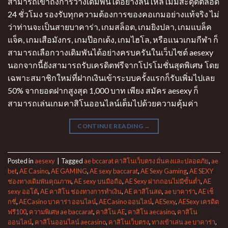
สามารถเข้าถึงการวางเดิมพันได้อย่างลื่นไหลไม่มีสะดุดตลอด
24 ชั่วโมง รองรับทุกความต้องการของคอเกมอย่างแท้จริง ไม่
ว่าท่านจะเป็นสายบาคาร่า, เกมสล็อต, เกมยิงปลา, เกมแบล็ค
แจ็ค, เกมเสือมังกร, เกมป๊อกเด้ง, เกมไฮโล, หรือแนวเกมกีฬา ก็
สามารถเลือกวางเดิมพันได้อย่างครบครันในเว็บไซต์ aesexy
นอกจากนี้ยังสามารถรับเครดิตฟรีจากโปรโมชั่นสุดพิเศษ โดย
เฉพาะสมาชิกใหม่ที่ฝากเงินเข้าระบบครั้งแรกก็รับเพิ่มไปเลย
50% จากยอดฝากสูงสุด 1,000 บาท เพียง สมัคร aesexy ก็
สามารถเล่นเกมคาสิโนออนไลน์เต็มไปด้วยความคุ้มค่า
CONTINUE READING
→
Posted in
aesexy
|
Tagged
ae bccarat คาสิโนเว็บตรง มั่นคงและปลอดภัย
,
ae
bet
,
AE Casino
,
AE GAMING
,
AE sexy baccarat
,
AE Sexy Gaming
,
AE SEXY
ช่องทางเดิมพันคุณภาพ
,
AE sexy บนมือถือ
,
AE Sexy ฝากถอนไม่มีขั้นต่ำ
,
AE
sexy ออโต้
,
AE คาสิโน ช่องทางการทำเงิน
,
AE คาสิโนสด
,
ae บาคาร่า
,
AE เช็
กชี่
,
AECasino บาคาร่า ออนไลน์
,
AECasino ออนไลน์
,
AESexy
,
AESexy เครดิต
ฟรี100
,
ความพิเศษ ae baccarat
,
คาสิโน AE
,
คาสิโน aecasino
,
คาสิโน
ออนไลน์
,
คาสิโนออนไลน์ aecasino
,
คาสิโนเว็บตรง
,
ทางเข้าเล่น ae บาคาร่า
,