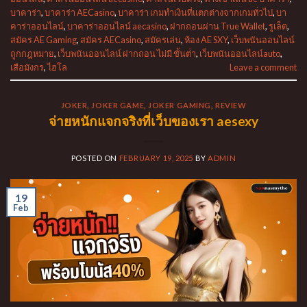
บาคาร่า
,
บาคาร่า AECasino
,
บาคาร่า เกมทำเงินที่แตกต่างจากเกมทั่วไป
,
บา
คาร่าออนไลน์
,
บาคาร่าออนไลน์ aecasino
,
ฝากถอนผ่าน True Wallet
,
รูเล็ต
,
สมัคร AE Gaming
,
สมัคร AECasino
,
สมัครเล่น
,
ห้อง AE SXY
,
เว็บพนันออนไลน์
ถูกกฎหมาย
,
เว็บพนันออนไลน์ ฝากถอน ไม่มี ขั้นต่ํา
,
เว็บพนันออนไลน์auto
,
เสือมังกร
,
ไฮโล
Leave a comment
JOKER
,
JOKER GAME
,
JOKER GAMING
,
REVIEW
จ่ายหนักแจกจริงที่เว็บของเรา aesexy
POSTED ON
FEBRUARY 19, 2025
BY
ADMIN
19
Feb