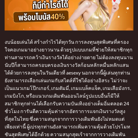
งบน้อยเล่นได้ สร้างกำไรได้ทุกวัน การลงทุนสุดพิเศษที่ครอง
ใจคอเกมมาอย่างยาวนาน ด้วยรูปแบบเกมที่ช่วยให้สมาชิกทุก
ท่านสามารถคว้าเงินรางวัลได้อย่างง่ายดาย ไม่ต้องลงทุนนาน
นับปีก็สามารถครอบครองเงินรางวัลก้อนหลักหมื่นหลักแสน
ได้ด้วยการลงทุนในวันเดียวที่ aesexy นอกจากนี้ผู้เล่นทุกท่าน
ยังสามารถเลือกเล่นเกมกับสไตล์ที่ใช่ได้อย่างอิสระ ไม่ว่าจะ
เป็นแนวเกมโป๊กเกอร์, เกมดัมมี่, เกมแบล็คแจ็ค, เกมเสือมังกร,
เกมบิงโก, หรือแนวเกมเดิมพันออนไลน์รูปแบบอื่นก็มีให้
สมาชิกทุกท่านได้เลือกรับความบันเทิงอย่างเต็มอิ่มตลอด 24
ชั่วโมง การันตีความคุ้มค่าจากอัตราการแจกเงินรางวัลสูง
ที่สุดในไทย ซึ่งความสนุกจากการวางเดิมพันยังไม่หมดแต่
เพียงเท่านี้ ผู้เบ่รทุกท่านยังสามารถเพิ่มความคุ้มด้วยโปรโมท
ชันสุดพิเศษได้อีกด้วย ความสนุกสุดเร้าจากการวางเดิมพัน