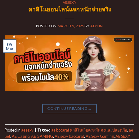
AESEXY
คาสิโนออนไลน์แจกหนักจ่ายจริง
POSTED ON
MARCH 5, 2025
BY
ADMIN
05
Mar
CONTINUE READING
→
Posted in
aesexy
|
Tagged
ae bccarat คาสิโนเว็บตรง มั่นคงและปลอดภัย
,
ae
bet
,
AE Casino
,
AE GAMING
,
AE sexy baccarat
,
AE Sexy Gaming
,
AE SEXY