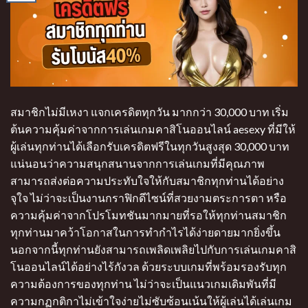
สมาชิกไม่มีเหงา แจกเครดิตทุกวัน มากกว่า 30,000 บาท เริ่ม
ต้นความคุ้มค่าจากการเล่นเกมคาสิโนออนไลน์ aesexy ที่มีให้
ผู้เล่นทุกท่านได้เลือกรับเครดิตฟรีในทุกวันสูงสุด 30,000 บาท
แน่นอนว่าความสนุกสนานจากการเล่นเกมที่มีคุณภาพ
สามารถส่งต่อความประทับใจให้กับสมาชิกทุกท่านได้อย่าง
จุใจ ไม่ว่าจะเป็นงานกราฟิกดีไซน์ที่สวยงามตระการตา หรือ
ความคุ้มค่าจากโปรโมทชันมากมายที่รอให้ทุกท่านสมาชิก
ทุกท่านมาคว้าโอกาสในการทำกำไรได้ง่ายดายมากยิ่งขึ้น
นอกจากนี้ทุกท่านยังสามารถเพลิดเพลิยไปกับการเล่นเกมคาสิ
โนออนไลน์ได้อย่างไร้กังวล ด้วยระบบเกมที่พร้อมรองรับทุก
ความต้องการของทุกท่าน ไม่ว่าจะเป็นแนวเกมเดิมพันที่มี
ความกฏกติกาไม่เข้าใจง่ายไม่ซับซ้อนเน้นให้ผู้เล่นได้เล่นเกม