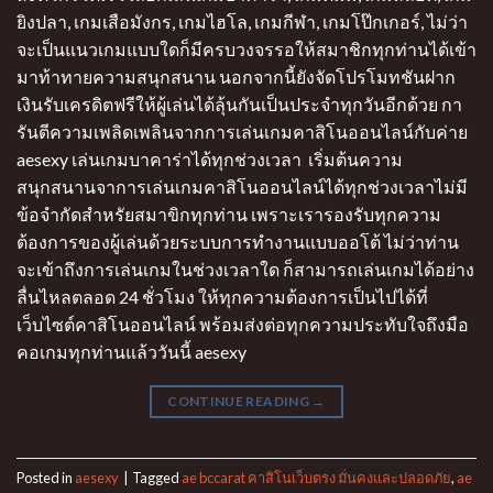
ยิงปลา, เกมเสือมังกร, เกมไฮโล, เกมกีฬา, เกมโป๊กเกอร์, ไม่ว่า
จะเป็นแนวเกมแบบใดก็มีครบวงจรรอให้สมาชิกทุกท่านได้เข้า
มาท้าทายความสนุกสนาน นอกจากนี้ยังจัดโปรโมทชันฝาก
เงินรับเครดิตฟรีให้ผู้เล่นได้ลุ้นกันเป็นประจำทุกวันอีกด้วย กา
รันตีความเพลิดเพลินจากการเล่นเกมคาสิโนออนไลน์กับค่าย
aesexy เล่นเกมบาคาร่าได้ทุกช่วงเวลา เริ่มต้นความ
สนุกสนานจาการเล่นเกมคาสิโนออนไลน์ได้ทุกช่วงเวลาไม่มี
ข้อจำกัดสำหรัยสมาขิกทุกท่าน เพราะเรารองรับทุกความ
ต้องการของผู้เล่นด้วยระบบการทำงานแบบออโต้ ไม่ว่าท่าน
จะเข้าถึงการเล่นเกมในช่วงเวลาใด ก็สามารถเล่นเกมได้อย่าง
ลื่นไหลตลอด 24 ชั่วโมง ให้ทุกความต้องการเป็นไปได้ที่
เว็บไซต์คาสิโนออนไลน์ พร้อมส่งต่อทุกความประทับใจถึงมือ
คอเกมทุกท่านแล้ววันนี้ aesexy
CONTINUE READING
→
Posted in
aesexy
|
Tagged
ae bccarat คาสิโนเว็บตรง มั่นคงและปลอดภัย
,
ae