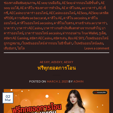
ช่องทางเดิมพันคุณภาพ
,
AE sexy บนมือถือ
,
AE Sexy ฝากถอนไม่มีขั้นต่ำ
,
AE
sexy ออโต้
,
AE คาสิโน ช่องทางการทำเงิน
,
AE คาสิโนสด
,
ae บาคาร่า
,
AE เช็
กชี่
,
AECasino บาคาร่า ออนไลน์
,
AECasino ออนไลน์
,
AESexy
,
AESexy เครดิต
ฟรี100
,
ความพิเศษ ae baccarat
,
คาสิโน AE
,
คาสิโน aecasino
,
คาสิโน
ออนไลน์
,
คาสิโนออนไลน์ aecasino
,
คาสิโนเว็บตรง
,
ทางเข้าเล่น ae บาคาร่า
,
บาคาร่า
,
บาคาร่า AECasino
,
บาคาร่า เกมทำเงินที่แตกต่างจากเกมทั่วไป
,
บา
คาร่าออนไลน์
,
บาคาร่าออนไลน์ aecasino
,
ฝากถอนผ่าน True Wallet
,
รูเล็ต
,
สมัคร AE Gaming
,
สมัคร AECasino
,
สมัครเล่น
,
ห้อง AE SXY
,
เว็บพนันออนไลน์
ถูกกฎหมาย
,
เว็บพนันออนไลน์ ฝากถอน ไม่มี ขั้นต่ํา
,
เว็บพนันออนไลน์auto
,
เสือมังกร
,
ไฮโล
Leave a comment
AE SXY
,
AESEXY
,
AESXY
ฟรีทุกยอดการโอน
POSTED ON
MARCH 2, 2025
BY
ADMIN
02
Mar