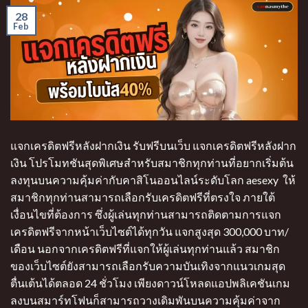
28
Feb
แจกเครดิตฟรีหลังฝากเงิน รับฟรีบนเว็บ แจกเครดิตฟรีหลังฝาก
เงิน โปรโมทชันสุดพิเศษสำหรับสมาชิกทุกท่านที่อยากเริ่มต้น
ลงทุนบนความคุ้มค่ากับคาสิโนออนไลน์ระดับโลก aesexy ให้
สมาชิกทุกท่านสามารถเลือกรับเครดิตฟรีที่ตรงใจ ภายใต้
เงื่อนไขที่ต้องการ ซึ่งผู้เล่นทุกท่านสามารถติดตามการแจก
เครดิตฟรีจากหน้าเว็บไซต์ได้ทุกวัน แจกสูงสุด 300,000 บาท/
เดือน นอกจากเครดิตฟรีที่แจกให้ผู้เล่นทุกท่านแล้ว สมาชิก
ของเว็บไซต์ยังสามารถเลือกรับความบันเทิงจากแนวเกมสุด
ตื่นเต้นได้ตลอด 24 ชั่วโมง เพียงดาวน์โหลดแอปพลิเคชันเกม
ลงบนสมาร์ทโฟนก็สามารถวางเดิมพันบนความคุ้มค่าจาก