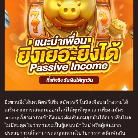
ยิ่งชวนยิ่งได้เครดิตฟรีเพิ่ม สมัครฟรี โบนัสเพียบ สร้างรายได้
เสริมจากการเล่นเกมออนไลน์ได้ทุกที่ทุกเวลา เพียง สมัคร
aesexy ก็สามารถเข้าถึงแนวเดิมพันเกมสุดมันได้อย่างลื่นไหล
ไม่มีสะดุด ไม่ว่าท่านจะเป็นผู้เล่นหน้าใหม่ หรือผู้เล่นมาก
ประสบการณ์ก็สามารถสนุกสนานไปกับการวางเดิมพันกับ