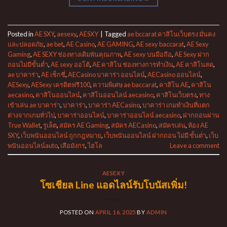
Posted in
AE SXY
,
aesexy
,
AESXY
|
Tagged
ae bccarat คาสิโนเว็บตรง มั่นคง
และปลอดภัย
,
ae bet
,
AE Casino
,
AE GAMING
,
AE sexy baccarat
,
AE Sexy
Gaming
,
AE SEXY ช่องทางเดิมพันคุณภาพ
,
AE sexy บนมือถือ
,
AE Sexy ฝาก
ถอนไม่มีขั้นต่ำ
,
AE sexy ออโต้
,
AE คาสิโน ช่องทางการทำเงิน
,
AE คาสิโนสด
,
ae บาคาร่า
,
AE เช็กชี่
,
AECasino บาคาร่า ออนไลน์
,
AECasino ออนไลน์
,
AESexy
,
AESexy เครดิตฟรี100
,
ความพิเศษ ae baccarat
,
คาสิโน AE
,
คาสิโน
aecasino
,
คาสิโนออนไลน์
,
คาสิโนออนไลน์ aecasino
,
คาสิโนเว็บตรง
,
ทาง
เข้าเล่น ae บาคาร่า
,
บาคาร่า
,
บาคาร่า AECasino
,
บาคาร่า เกมทำเงินที่แตก
ต่างจากเกมทั่วไป
,
บาคาร่าออนไลน์
,
บาคาร่าออนไลน์ aecasino
,
ฝากถอนผ่าน
True Wallet
,
รูเล็ต
,
สมัคร AE Gaming
,
สมัคร AECasino
,
สมัครเล่น
,
ห้อง AE
SXY
,
เว็บพนันออนไลน์ ถูกกฎหมาย
,
เว็บพนันออนไลน์ ฝากถอน ไม่มี ขั้นต่ํา
,
เว็บ
พนันออนไลน์auto
,
เสือมังกร
,
ไฮโล
Leave a comment
AESEXY
โซเชียล Line แอดไลน์รับโบนัสเพิ่ม!
POSTED ON
APRIL 16, 2025
BY
ADMIN