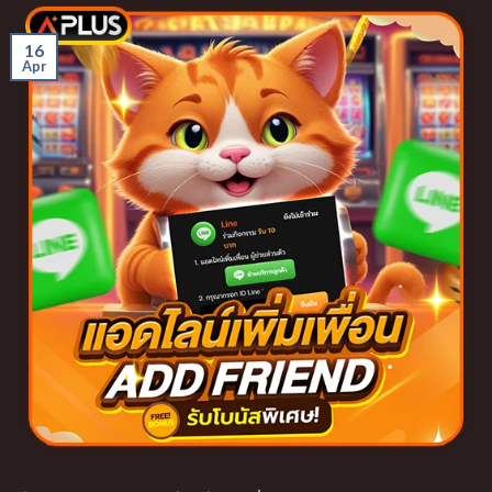
16
Apr