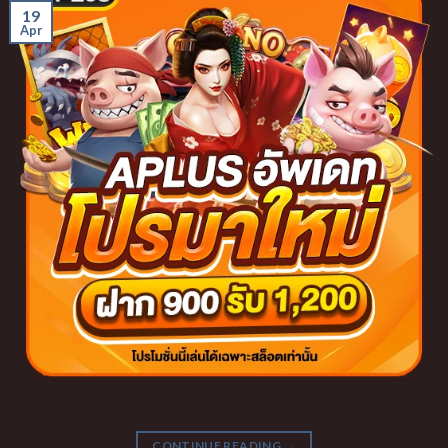
19
Apr
CONTINUE READING
→