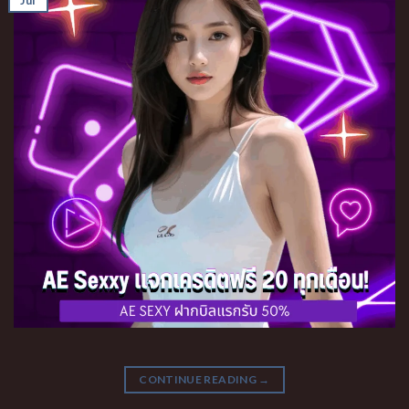
CONTINUE READING
→