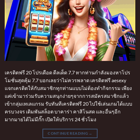
เครดิตฟรี 20 โปรเดือด ดีลเด็ด 7.7 หากท่านกำลังมองหาโปร
โมชั่นสุดคุ้ม 7.7 บอกเลยว่าไม่ควรพลาด เครดิตฟรี aesexy
แจกเครดิตให้กับสมาชิกทุกท่านแบบไม่ต้องทำกิจกรรม เพียง
แค่เข้ามาร่วมรับความสนุกง่ายๆจากการสมัครสมาชิกแล้ว
เข้ากลุ่มเทเลแกรม รับทันทีเครดิตฟรี 20 ไปใช้เล่นเกมได้แบบ
ครบวงจร เดิมพันสล็อต บาคาร่า คาสิโนสด และอื่นๆอีก
มากมายได้ไม่มีกั๊ก เปิดให้บริการ 24 ชั่วโมง
CONTINUE READING
→