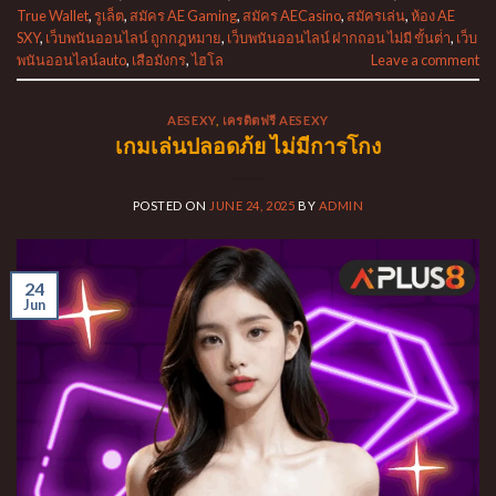
True Wallet
,
รูเล็ต
,
สมัคร AE Gaming
,
สมัคร AECasino
,
สมัครเล่น
,
ห้อง AE
SXY
,
เว็บพนันออนไลน์ ถูกกฎหมาย
,
เว็บพนันออนไลน์ ฝากถอน ไม่มี ขั้นต่ํา
,
เว็บ
พนันออนไลน์auto
,
เสือมังกร
,
ไฮโล
Leave a comment
AESEXY
,
เครดิตฟรี AESEXY
เกมเล่นปลอดภ้ย ไม่มีการโกง
POSTED ON
JUNE 24, 2025
BY
ADMIN
24
Jun