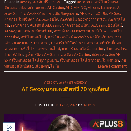
Posted in
aesexy
,
เครดิตฟรี aesexy
|
Tagged
ae bccarat คาสิโนเว็บตรง
มั่นคงและปลอดภัย
,
ae bet
,
AE Casino
,
AE GAMING
,
AE sexy baccarat
,
AE
Sexy Gaming
,
AE SEXY ช่องทางเดิมพันคุณภาพ
,
AE sexy บนมือถือ
,
AE Sexy
ฝากถอนไม่มีขั้นต่ำ
,
AE sexy ออโต้
,
AE คาสิโน ช่องทางการทำเงิน
,
AE คาสิโน
สด
,
ae บาคาร่า
,
AE เช็กชี่
,
AECasino บาคาร่า ออนไลน์
,
AECasino ออนไลน์
,
AESexy
,
AESexy เครดิตฟรี100
,
ความพิเศษ ae baccarat
,
คาสิโน AE
,
คาสิโน
aecasino
,
คาสิโนออนไลน์
,
คาสิโนออนไลน์ aecasino
,
คาสิโนเว็บตรง
,
ทาง
เข้าเล่น ae บาคาร่า
,
บาคาร่า
,
บาคาร่า AECasino
,
บาคาร่า เกมทำเงินที่แตก
ต่างจากเกมทั่วไป
,
บาคาร่าออนไลน์
,
บาคาร่าออนไลน์ aecasino
,
ฝากถอนผ่าน
True Wallet
,
รูเล็ต
,
สมัคร AE Gaming
,
สมัคร AECasino
,
สมัครเล่น
,
ห้อง AE
SXY
,
เว็บพนันออนไลน์ ถูกกฎหมาย
,
เว็บพนันออนไลน์ ฝากถอน ไม่มี ขั้นต่ํา
,
เว็บ
พนันออนไลน์auto
,
เสือมังกร
,
ไฮโล
Leave a comment
AESEXY
,
เครดิตฟรี AESEXY
AE Sexxy แจกเครดิตฟรี 20 ทุกเดือน!
POSTED ON
JULY 16, 2025
BY
ADMIN
16
Jul