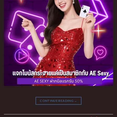
CONTINUE READING
→