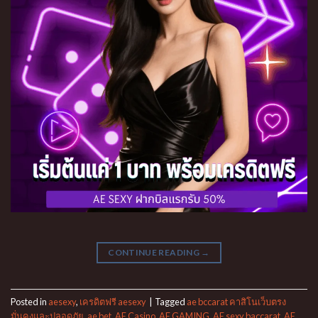
CONTINUE READING
→
Posted in
aesexy
,
เครดิตฟรี aesexy
|
Tagged
ae bccarat คาสิโนเว็บตรง
มั่นคงและปลอดภัย
,
ae bet
,
AE Casino
,
AE GAMING
,
AE sexy baccarat
,
AE