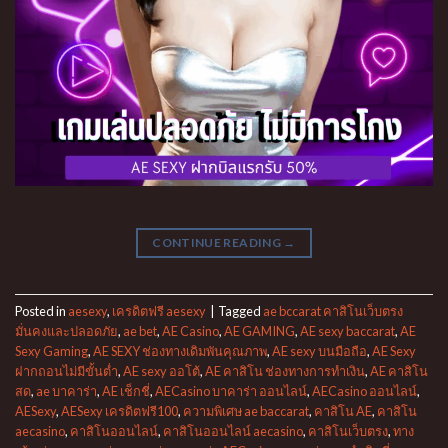
CONTINUE READING
→
Posted in
aesexy
,
เครดิตฟรี aesexy
|
Tagged
ae bccarat คาสิโนเว็บตรง
มั่นคงและปลอดภัย
,
ae bet
,
AE Casino
,
AE GAMING
,
AE sexy baccarat
,
AE
Sexy Gaming
,
AE SEXY ช่องทางเดิมพันคุณภาพ
,
AE sexy บนมือถือ
,
AE Sexy
ฝากถอนไม่มีขั้นต่ำ
,
AE sexy ออโต้
,
AE คาสิโน ช่องทางการทำเงิน
,
AE คาสิโน
สด
,
ae บาคาร่า
,
AE เช็กชี่
,
AECasino บาคาร่า ออนไลน์
,
AECasino ออนไลน์
,
AESexy
,
AESexy เครดิตฟรี100
,
ความพิเศษ ae baccarat
,
คาสิโน AE
,
คาสิโน
aecasino
,
คาสิโนออนไลน์
,
คาสิโนออนไลน์ aecasino
,
คาสิโนเว็บตรง
,
ทาง