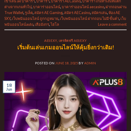
เข้าเล่น ae บาคาร่า
,
บาคาร่า
,
บาคาร่า AECasino
,
บาคาร่า เกมทำเงินที่แตก
ต่างจากเกมทั่วไป
,
บาคาร่าออนไลน์
,
บาคาร่าออนไลน์ aecasino
,
ฝากถอนผ่าน
True Wallet
,
รูเล็ต
,
สมัคร AE Gaming
,
สมัคร AECasino
,
สมัครเล่น
,
ห้อง AE
SXY
,
เว็บพนันออนไลน์ ถูกกฎหมาย
,
เว็บพนันออนไลน์ ฝากถอน ไม่มี ขั้นต่ํา
,
เว็บ
พนันออนไลน์auto
,
เสือมังกร
,
ไฮโล
Leave a comment
AESEXY
,
เครดิตฟรี AESEXY
เริ่มต้นเล่นเกมออนไลน์ให้คุ้มยิ่งกว่าเดิม!
POSTED ON
JUNE 18, 2025
BY
ADMIN
18
Jun