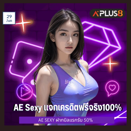
29
Jun