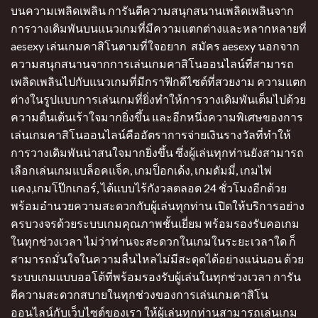
บนความเพลิดเพลิน การันตีความสนุกสนานเพลิดเพลินจาก
การวางเดิมพันบนแนวเกมที่มีความแตกต่างและหลากหลายที่
aesexy เล่นเกมคาสิโนตามที่ใจอยาก สมัคร aesexy นอกจาก
ความสนุกสนานจากการเล่นเกมคาสิโนออนไลน์ที่สามารถ
เพลิดเพลินไปกับแนวเกมที่มีกราฟิกดีไซต์ที่สวยงาม ความแตก
ต่างในรูปแบบการเล่นเกมที่ยิ่งทำให้การวางเดิมพันเต็มไปด้วย
ความตื่นเต้นเร้าใจมากยิ่งขึ้น และอีกหนึ่งความพิเศษของการ
เล่นเกมคาสิโนออนไลน์คืออัตราการจ่ายเงินรางวัลที่ทำให้
การวางเดิมพันน่าสนใจมากยิ่งขึ้น ซึ่งผู้เล่นทุกท่านยังสามารถ
เลือกเล่นเกมแบล็อคแจ็ค, เกมป็อกเด้ง, เกมดัมมี่, เกมไพ่
แคง,เกมโป๊กเกอร์, ได้แบบไร้กังวลตลอด 24 ชั่วโมงอีกด้วย
พร้อมอำนวยความสะดวกกับผู้เล่นทุกท่าน เปิดให้บริการอย่าง
ครบวงจรด้วยระบบเกมคุณภาพชั้นเยี่ยม พร้อมรองรับคอเกม
ในทุกช่วงเวลา ไม่ว่าท่านจะสะดวกในเกมในระยะเวลาใด ก็
สามารถมั่นใจในความลื่นไหลไม่มีสะดุดได้อย่างแน่นอน ด้วย
ระบบเกมแบบออโต้ที่พร้อมรองรับผู้เล่นในทุกช่วงเวลา การัน
ตีความสะดวกสบายในทุกช่วงของการเล่นเกมคาสิโน
ออนไลน์กับเว็บไซต์ของเรา ให้ผู้เล่นทุกท่านสามารถเล่นเกม