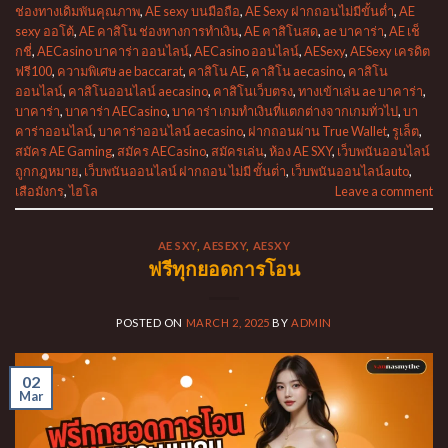
ช่องทางเดิมพันคุณภาพ
,
AE sexy บนมือถือ
,
AE Sexy ฝากถอนไม่มีขั้นต่ำ
,
AE
sexy ออโต้
,
AE คาสิโน ช่องทางการทำเงิน
,
AE คาสิโนสด
,
ae บาคาร่า
,
AE เช็
กชี่
,
AECasino บาคาร่า ออนไลน์
,
AECasino ออนไลน์
,
AESexy
,
AESexy เครดิต
ฟรี100
,
ความพิเศษ ae baccarat
,
คาสิโน AE
,
คาสิโน aecasino
,
คาสิโน
ออนไลน์
,
คาสิโนออนไลน์ aecasino
,
คาสิโนเว็บตรง
,
ทางเข้าเล่น ae บาคาร่า
,
บาคาร่า
,
บาคาร่า AECasino
,
บาคาร่า เกมทำเงินที่แตกต่างจากเกมทั่วไป
,
บา
คาร่าออนไลน์
,
บาคาร่าออนไลน์ aecasino
,
ฝากถอนผ่าน True Wallet
,
รูเล็ต
,
สมัคร AE Gaming
,
สมัคร AECasino
,
สมัครเล่น
,
ห้อง AE SXY
,
เว็บพนันออนไลน์
ถูกกฎหมาย
,
เว็บพนันออนไลน์ ฝากถอน ไม่มี ขั้นต่ํา
,
เว็บพนันออนไลน์auto
,
เสือมังกร
,
ไฮโล
Leave a comment
AE SXY
,
AESEXY
,
AESXY
ฟรีทุกยอดการโอน
POSTED ON
MARCH 2, 2025
BY
ADMIN
02
Mar