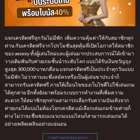
แจกเครดิตฟรีทุกวันไม่มีพัก เพิ่มความคุ้มค่าให้กับสมาชิกทุก
ท่าน กับเครดิตฟรีจากโปรโมชั่นสุดคุ้มที่เปิดโอกาสให้สมาชิก
ของ aesexy ทั้งผู้เล่นใหม่และผู้เล่นมากประสบการณ์ได้เข้ามา
วางเดิมพันกับค่ายเกมชั้นนำระดับโลก แบบได้รับเงินขวัญถุง
สูงสุด 300,000 บาท/เดือน แจกเครดิตฟรีเป็นประจำทุกวันแบบ
ไม่มีพัก ไม่ว่าท่านจะพึ่งสมัครหรือเป็นผู้เล่นขาประจำก็
สามารถรับเครดิตฟรี ภายใต้เงื่อนไขของเว็บไซตืไปใช้เล่นเกม
ได้ทุกค่าย อีกทั้งยังมาพร้อมระบบการทำงานที่เพิ่มความ
สะดวก ให้สมาชิกทุกท่านสามารถเลือกรับความบันเทิงจาก
ค่ายเกมได้แบบไม่ต้องโยกเครดิต แม้เลือกเล่นเกมข้ามค่ายก็
ต่าง ไม่ว่าจะชื่นชอบแนวเกมแบบไหนก็สามารถเล่นเกมได้
อย่างเพลิดเพลินอย่างแน่นอน
CONTINUE READING
→