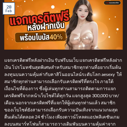
28
Feb
แจกเครดิตฟรีหลังฝากเงิน รับฟรีบนเว็บ แจกเครดิตฟรีหลังฝาก
เงิน โปรโมทชันสุดพิเศษสำหรับสมาชิกทุกท่านที่อยากเริ่มต้น
ลงทุนบนความคุ้มค่ากับคาสิโนออนไลน์ระดับโลก aesexy ให้
สมาชิกทุกท่านสามารถเลือกรับเครดิตฟรีที่ตรงใจ ภายใต้
เงื่อนไขที่ต้องการ ซึ่งผู้เล่นทุกท่านสามารถติดตามการแจก
เครดิตฟรีจากหน้าเว็บไซต์ได้ทุกวัน แจกสูงสุด 300,000 บาท/
เดือน นอกจากเครดิตฟรีที่แจกให้ผู้เล่นทุกท่านแล้ว สมาชิก
ของเว็บไซต์ยังสามารถเลือกรับความบันเทิงจากแนวเกมสุด
ตื่นเต้นได้ตลอด 24 ชั่วโมง เพียงดาวน์โหลดแอปพลิเคชันเกม
ลงบนสมาร์ทโฟนก็สามารถวางเดิมพันบนความคุ้มค่าจาก