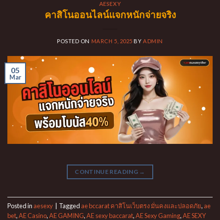
AESEXY
คาสิโนออนไลน์แจกหนักจ่ายจริง
POSTED ON
MARCH 5, 2025
BY
ADMIN
05
Mar
CONTINUE READING
→
Posted in
aesexy
|
Tagged
ae bccarat คาสิโนเว็บตรง มั่นคงและปลอดภัย
,
ae
bet
,
AE Casino
,
AE GAMING
,
AE sexy baccarat
,
AE Sexy Gaming
,
AE SEXY