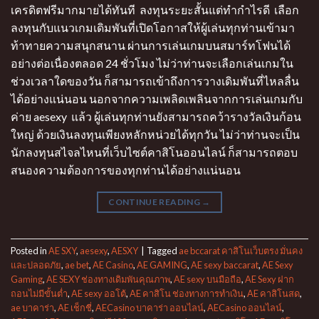
เครดิตฟรีมากมายได้ทันที ลงทุนระยะสั้นแต่ทำกำไรดี เลือก
ลงทุนกับแนวเกมเดิมพันที่เปิดโอกาสให้ผู้เล่นทุกท่านเข้ามา
ท้าทายความสนุกสนาน ผ่านการเล่นเกมบนสมาร์ทโฟนได้
อย่างต่อเนื่องตลอด 24 ชั่วโมง ไม่ว่าท่านจะเลือกเล่นเกมใน
ช่วงเวลาใดของวัน ก็สามารถเข้าถึงการวางเดิมพันที่ไหลลื่น
ได้อย่างแน่นอน นอกจากความเพลิดเพลินจากการเล่นเกมกับ
ค่าย aesexy แล้ว ผู้เล่นทุกท่านยังสามารถคว้ารางวัลเงินก้อน
ใหญ่ ด้วยเงินลงทุนเพียงหลักหน่วยได้ทุกวัน ไม่ว่าท่านจะเป็น
นักลงทุนสไจลไหนที่เว็บไซต์คาสิโนออนไลน์ ก็สามารถตอบ
สนองความต้องการของทุกท่านได้อย่างแน่นอน
CONTINUE READING
→
Posted in
AE SXY
,
aesexy
,
AESXY
|
Tagged
ae bccarat คาสิโนเว็บตรง มั่นคง
และปลอดภัย
,
ae bet
,
AE Casino
,
AE GAMING
,
AE sexy baccarat
,
AE Sexy
Gaming
,
AE SEXY ช่องทางเดิมพันคุณภาพ
,
AE sexy บนมือถือ
,
AE Sexy ฝาก
ถอนไม่มีขั้นต่ำ
,
AE sexy ออโต้
,
AE คาสิโน ช่องทางการทำเงิน
,
AE คาสิโนสด
,
ae บาคาร่า
,
AE เช็กชี่
,
AECasino บาคาร่า ออนไลน์
,
AECasino ออนไลน์
,