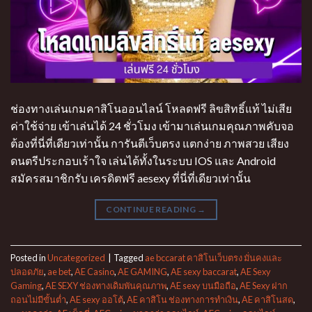
ช่องทางเล่นเกมคาสิโนออนไลน์ โหลดฟรี ลิขสิทธิ์แท้ ไม่เสีย
ค่าใช้จ่าย เข้าเล่นได้ 24 ชั่วโมง เข้ามาเล่นเกมคุณภาพคับจอ
ต้องที่นี่ที่เดียวเท่านั้น การันตีเว็บตรง แตกง่าย ภาพสวย เสียง
ดนตรีประกอบเร้าใจ เล่นได้ทั้งในระบบ IOS และ Android
สมัครสมาชิกรับ เครดิตฟรี aesexy ที่นี่ที่เดียวเท่านั้น
CONTINUE READING
→
Posted in
Uncategorized
|
Tagged
ae bccarat คาสิโนเว็บตรง มั่นคงและ
ปลอดภัย
,
ae bet
,
AE Casino
,
AE GAMING
,
AE sexy baccarat
,
AE Sexy
Gaming
,
AE SEXY ช่องทางเดิมพันคุณภาพ
,
AE sexy บนมือถือ
,
AE Sexy ฝาก
ถอนไม่มีขั้นต่ำ
,
AE sexy ออโต้
,
AE คาสิโน ช่องทางการทำเงิน
,
AE คาสิโนสด
,