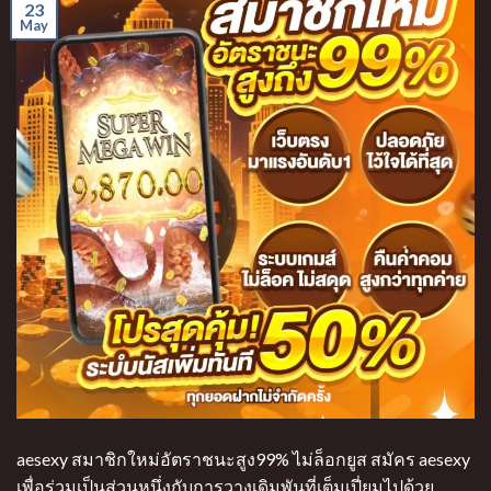
23
May
aesexy สมาชิกใหม่อัตราชนะสูง99% ไม่ล็อกยูส สมัคร aesexy
เพื่อร่วมเป็นส่วนหนึ่งกับการวางเดิมพันที่เต็มเปี่ยมไปด้วย