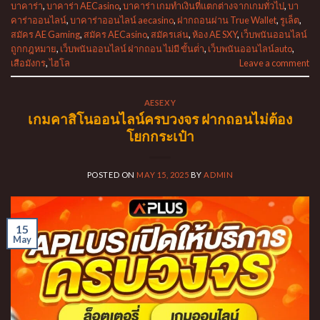
บาคาร่า
,
บาคาร่า AECasino
,
บาคาร่า เกมทำเงินที่แตกต่างจากเกมทั่วไป
,
บา
คาร่าออนไลน์
,
บาคาร่าออนไลน์ aecasino
,
ฝากถอนผ่าน True Wallet
,
รูเล็ต
,
สมัคร AE Gaming
,
สมัคร AECasino
,
สมัครเล่น
,
ห้อง AE SXY
,
เว็บพนันออนไลน์
ถูกกฎหมาย
,
เว็บพนันออนไลน์ ฝากถอน ไม่มี ขั้นต่ํา
,
เว็บพนันออนไลน์auto
,
เสือมังกร
,
ไฮโล
Leave a comment
AESEXY
เกมคาสิโนออนไลน์ครบวงจร ฝากถอนไม่ต้อง
โยกกระเป๋า
POSTED ON
MAY 15, 2025
BY
ADMIN
15
May