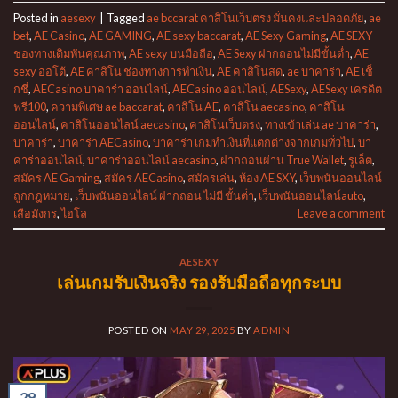
Posted in
aesexy
|
Tagged
ae bccarat คาสิโนเว็บตรง มั่นคงและปลอดภัย
,
ae
bet
,
AE Casino
,
AE GAMING
,
AE sexy baccarat
,
AE Sexy Gaming
,
AE SEXY
ช่องทางเดิมพันคุณภาพ
,
AE sexy บนมือถือ
,
AE Sexy ฝากถอนไม่มีขั้นต่ำ
,
AE
sexy ออโต้
,
AE คาสิโน ช่องทางการทำเงิน
,
AE คาสิโนสด
,
ae บาคาร่า
,
AE เช็
กชี่
,
AECasino บาคาร่า ออนไลน์
,
AECasino ออนไลน์
,
AESexy
,
AESexy เครดิต
ฟรี100
,
ความพิเศษ ae baccarat
,
คาสิโน AE
,
คาสิโน aecasino
,
คาสิโน
ออนไลน์
,
คาสิโนออนไลน์ aecasino
,
คาสิโนเว็บตรง
,
ทางเข้าเล่น ae บาคาร่า
,
บาคาร่า
,
บาคาร่า AECasino
,
บาคาร่า เกมทำเงินที่แตกต่างจากเกมทั่วไป
,
บา
คาร่าออนไลน์
,
บาคาร่าออนไลน์ aecasino
,
ฝากถอนผ่าน True Wallet
,
รูเล็ต
,
สมัคร AE Gaming
,
สมัคร AECasino
,
สมัครเล่น
,
ห้อง AE SXY
,
เว็บพนันออนไลน์
ถูกกฎหมาย
,
เว็บพนันออนไลน์ ฝากถอน ไม่มี ขั้นต่ํา
,
เว็บพนันออนไลน์auto
,
เสือมังกร
,
ไฮโล
Leave a comment
AESEXY
เล่นเกมรับเงินจริง รองรับมือถือทุกระบบ
POSTED ON
MAY 29, 2025
BY
ADMIN
29