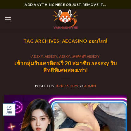
Skip
ADD ANYTHING HERE OR JUST REMOVE IT...
to
content
TAG ARCHIVES:
AECASINO ออนไลน์
AE SXY
,
AESEXY
,
AESXY
,
เครดิตฟรี AESEXY
เข้ากลุ่มรับเครดิตฟรี 20 สมาชิก aesexy รับ
สิทธิพิเศษสองเท่า!
POSTED ON
JUNE 15, 2025
BY
ADMIN
15
Jun