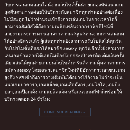
กับการเล่นเกมออนไลน์จากเว็บไซต์ชั้นนำ ยกกองทัพแนวเกม
สุดตื่นตามารอค่อยให้บริการกับสมาชิกทุกท่านอย่างต่อเนื่อง
ไม่มีสะดุด ไม่ว่าท่านจะเข้าถึงการเล่นเกมในช่วงเวลาใดก็
สามารถสัมผัสได้ถึงความเพลิดเพลินจากกราฟิกดีไซน์ที่
สวยงามตระการตา นอกจากความสนุกสนานจากการเล่นเกม
ได้อย่างอิสระแล้ว ผู้เล่นทุกท่านยังสามารถรับโบนัสได้ทุกวัน
กับโปรโมชั่นที่แจกให้สมาชิก aesexy ทุกวัน อีกทั้งยังสามารถ
เล่นเกมข้ามค่ายได้แบบไม่ต้องโยกกระเป๋าเครดิต เติมเงินครั้ง
เดียวเล่นได้ทุกค่ายเกมบนเว็บไซต์ การันตีความคุ้มค่าจากการ
สมัคร aesexy โดยเฉพาะสมาชิกใหม่ที่มีอัตราการเอาชนะเกม
สูงถึง 99%เข้าถึงการวางเดิมพันได้อย่างไร้กังวล ไม่ว่าจะเป็น
แนวเกมบาคาร่า, เกมสล็อต, เกมเสือมังกร, เกมไฮโล, เกมยิง
ปลา, เกมป๊อกเด้ง, เกมแบล็คแจ็ค หรือแนวเกมกีฬาก็พร้อมให้
บริการตลอด 24 ชั่วโมง
CONTINUE READING
→