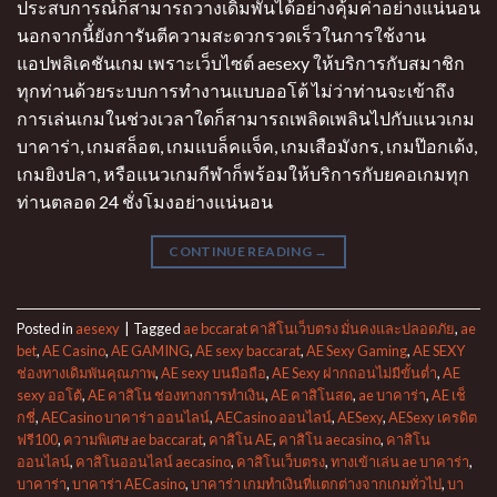
ประสบการณ์ก็สามารถวางเดิมพันได้อย่างคุ้มค่าอย่างแน่นอน
นอกจากนี้่ยังการันตีความสะดวกรวดเร็วในการใช้งาน
แอปพลิเคชันเกม เพราะเว็บไซต์ aesexy ให้บริการกับสมาชิก
ทุกท่านด้วยระบบการทำงานแบบออโต้ ไม่ว่าท่านจะเข้าถึง
การเล่นเกมในช่วงเวลาใดก็สามารถเพลิดเพลินไปกับแนวเกม
บาคาร่า, เกมสล็อต, เกมแบล็คแจ็ค, เกมเสือมังกร, เกมป๊อกเด้ง,
เกมยิงปลา, หรือแนวเกมกีฬาก็พร้อมให้บริการกับยคอเกมทุก
ท่านตลอด 24 ชั่งโมงอย่างแน่นอน
CONTINUE READING
→
Posted in
aesexy
|
Tagged
ae bccarat คาสิโนเว็บตรง มั่นคงและปลอดภัย
,
ae
bet
,
AE Casino
,
AE GAMING
,
AE sexy baccarat
,
AE Sexy Gaming
,
AE SEXY
ช่องทางเดิมพันคุณภาพ
,
AE sexy บนมือถือ
,
AE Sexy ฝากถอนไม่มีขั้นต่ำ
,
AE
sexy ออโต้
,
AE คาสิโน ช่องทางการทำเงิน
,
AE คาสิโนสด
,
ae บาคาร่า
,
AE เช็
กชี่
,
AECasino บาคาร่า ออนไลน์
,
AECasino ออนไลน์
,
AESexy
,
AESexy เครดิต
ฟรี100
,
ความพิเศษ ae baccarat
,
คาสิโน AE
,
คาสิโน aecasino
,
คาสิโน
ออนไลน์
,
คาสิโนออนไลน์ aecasino
,
คาสิโนเว็บตรง
,
ทางเข้าเล่น ae บาคาร่า
,
บาคาร่า
,
บาคาร่า AECasino
,
บาคาร่า เกมทำเงินที่แตกต่างจากเกมทั่วไป
,
บา