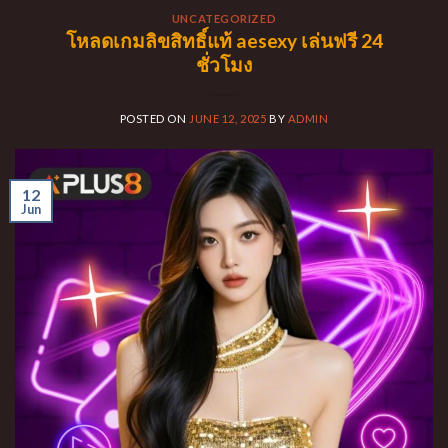
UNCATEGORIZED
โหลดเกมลิขสิทธิ์แท้ aesexy เล่นฟรี 24
ชั่วโมง
POSTED ON
JUNE 12, 2025
BY
ADMIN
12
Jun