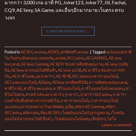
มากกว่า 3,000 เกม อาทิ PG, Joker123, Joker77, Jili, Fachai,
CQ9, AE Sexy, SA Game, และอื่นๆอีกมากมาย เว็บตรง ครบ
วงจร
CONTINUE READING
→
Posted in
AE SXY
,
aesexy
,
AESXY
,
เครดิตฟรี aesexy
|
Tagged
ae bccarat คาสิ
โนเว็บตรง มั่นคงและปลอดภัย
,
ae bet
,
AE Casino
,
AE GAMING
,
AE sexy
baccarat
,
AE Sexy Gaming
,
AE SEXY ช่องทางเดิมพันคุณภาพ
,
AE sexy บนมือ
ถือ
,
AE Sexy ฝากถอนไม่มีขั้นต่ำ
,
AE sexy ออโต้
,
AE คาสิโน ช่องทางการทำ
เงิน
,
AE คาสิโนสด
,
ae บาคาร่า
,
AE เช็กชี่
,
AECasino บาคาร่า ออนไลน์
,
AECasino ออนไลน์
,
AESexy
,
AESexy เครดิตฟรี100
,
ความพิเศษ ae baccarat
,
คาสิโน AE
,
คาสิโน aecasino
,
คาสิโนออนไลน์
,
คาสิโนออนไลน์ aecasino
,
คา
สิโนเว็บตรง
,
ทางเข้าเล่น ae บาคาร่า
,
บาคาร่า
,
บาคาร่า AECasino
,
บาคาร่า
เกมทำเงินที่แตกต่างจากเกมทั่วไป
,
บาคาร่าออนไลน์
,
บาคาร่าออนไลน์
aecasino
,
ฝากถอนผ่าน True Wallet
,
รูเล็ต
,
สมัคร AE Gaming
,
สมัคร
AECasino
,
สมัครเล่น
,
ห้อง AE SXY
,
เว็บพนันออนไลน์ ถูกกฎหมาย
,
เว็บพนัน
ออนไลน์ ฝากถอน ไม่มี ขั้นต่ํา
,
เว็บพนันออนไลน์auto
,
เสือมังกร
,
ไฮโล
Leave a comment