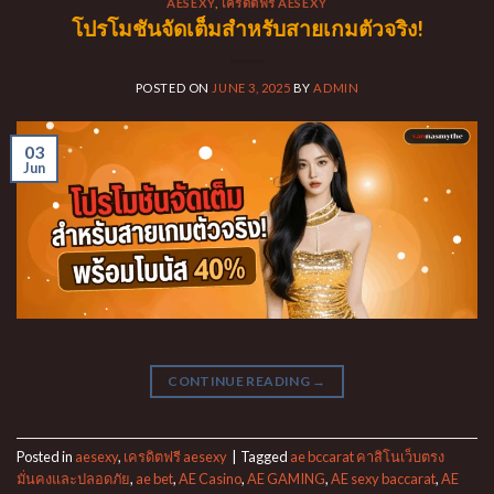
AESEXY
,
เครดิตฟรี AESEXY
โปรโมชันจัดเต็มสำหรับสายเกมตัวจริง!
POSTED ON
JUNE 3, 2025
BY
ADMIN
03
Jun
CONTINUE READING
→
Posted in
aesexy
,
เครดิตฟรี aesexy
|
Tagged
ae bccarat คาสิโนเว็บตรง
มั่นคงและปลอดภัย
,
ae bet
,
AE Casino
,
AE GAMING
,
AE sexy baccarat
,
AE