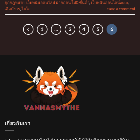
ถูกกฎหมาย
,
เว็บพนันออนไลน์ ฝากถอน ไม่มี ขั้นต่ํา
,
เว็บพนันออนไลน์auto
,
เสือมังกร
,
ไฮโล
Leave a comment
1
…
3
4
5
6
เกี่ยวกับเรา