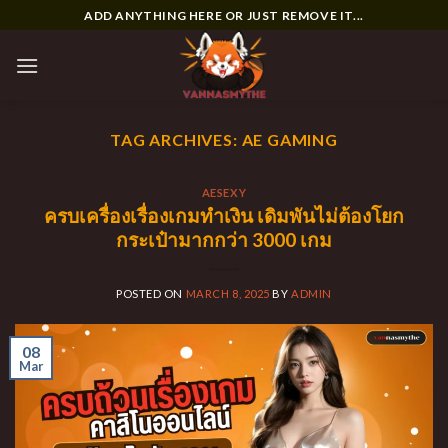
Skip
ADD ANYTHING HERE OR JUST REMOVE IT...
to
content
TAG ARCHIVES:
AE GAMING
AESEXY
ครบเครื่องเรื่องเกมทำเงิน เดิมพันไม่ต้องโยก
กระเป๋ามากกว่า 3000 เกม
POSTED ON
MARCH 8, 2025
BY
ADMIN
08
Mar