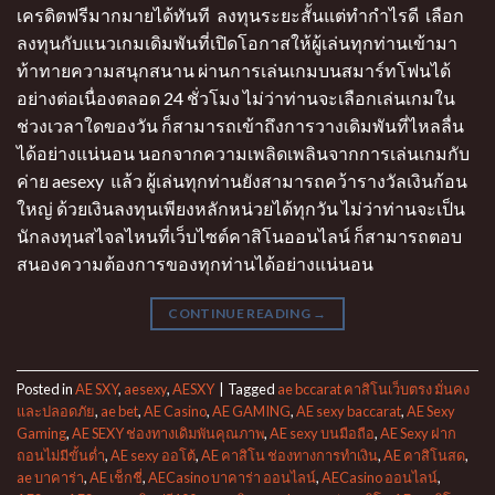
เครดิตฟรีมากมายได้ทันที ลงทุนระยะสั้นแต่ทำกำไรดี เลือก
ลงทุนกับแนวเกมเดิมพันที่เปิดโอกาสให้ผู้เล่นทุกท่านเข้ามา
ท้าทายความสนุกสนาน ผ่านการเล่นเกมบนสมาร์ทโฟนได้
อย่างต่อเนื่องตลอด 24 ชั่วโมง ไม่ว่าท่านจะเลือกเล่นเกมใน
ช่วงเวลาใดของวัน ก็สามารถเข้าถึงการวางเดิมพันที่ไหลลื่น
ได้อย่างแน่นอน นอกจากความเพลิดเพลินจากการเล่นเกมกับ
ค่าย aesexy แล้ว ผู้เล่นทุกท่านยังสามารถคว้ารางวัลเงินก้อน
ใหญ่ ด้วยเงินลงทุนเพียงหลักหน่วยได้ทุกวัน ไม่ว่าท่านจะเป็น
นักลงทุนสไจลไหนที่เว็บไซต์คาสิโนออนไลน์ ก็สามารถตอบ
สนองความต้องการของทุกท่านได้อย่างแน่นอน
CONTINUE READING
→
Posted in
AE SXY
,
aesexy
,
AESXY
|
Tagged
ae bccarat คาสิโนเว็บตรง มั่นคง
และปลอดภัย
,
ae bet
,
AE Casino
,
AE GAMING
,
AE sexy baccarat
,
AE Sexy
Gaming
,
AE SEXY ช่องทางเดิมพันคุณภาพ
,
AE sexy บนมือถือ
,
AE Sexy ฝาก
ถอนไม่มีขั้นต่ำ
,
AE sexy ออโต้
,
AE คาสิโน ช่องทางการทำเงิน
,
AE คาสิโนสด
,
ae บาคาร่า
,
AE เช็กชี่
,
AECasino บาคาร่า ออนไลน์
,
AECasino ออนไลน์
,