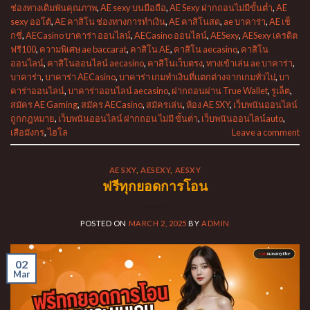
ช่องทางเดิมพันคุณภาพ
,
AE sexy บนมือถือ
,
AE Sexy ฝากถอนไม่มีขั้นต่ำ
,
AE
sexy ออโต้
,
AE คาสิโน ช่องทางการทำเงิน
,
AE คาสิโนสด
,
ae บาคาร่า
,
AE เช็
กชี่
,
AECasino บาคาร่า ออนไลน์
,
AECasino ออนไลน์
,
AESexy
,
AESexy เครดิต
ฟรี100
,
ความพิเศษ ae baccarat
,
คาสิโน AE
,
คาสิโน aecasino
,
คาสิโน
ออนไลน์
,
คาสิโนออนไลน์ aecasino
,
คาสิโนเว็บตรง
,
ทางเข้าเล่น ae บาคาร่า
,
บาคาร่า
,
บาคาร่า AECasino
,
บาคาร่า เกมทำเงินที่แตกต่างจากเกมทั่วไป
,
บา
คาร่าออนไลน์
,
บาคาร่าออนไลน์ aecasino
,
ฝากถอนผ่าน True Wallet
,
รูเล็ต
,
สมัคร AE Gaming
,
สมัคร AECasino
,
สมัครเล่น
,
ห้อง AE SXY
,
เว็บพนันออนไลน์
ถูกกฎหมาย
,
เว็บพนันออนไลน์ ฝากถอน ไม่มี ขั้นต่ํา
,
เว็บพนันออนไลน์auto
,
เสือมังกร
,
ไฮโล
Leave a comment
AE SXY
,
AESEXY
,
AESXY
ฟรีทุกยอดการโอน
POSTED ON
MARCH 2, 2025
BY
ADMIN
02
Mar