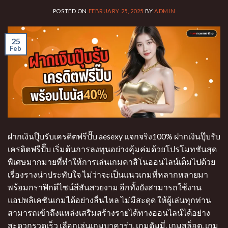
POSTED ON
FEBRUARY 25, 2025
BY
ADMIN
25
Feb
ฝากเงินปุ๊บรับเครดิตฟรีปั๊บ aesexy แจกจริง100% ฝากเงินปุ๊บรับ
เครดิตฟรีปั๊บ เริ่มต้นการลงทุนอย่างคุ้มค่มด้วยโปรโมทชันสุด
พิเศษมากมายที่ทำให้การเล่นเกมคาสิโนออนไลน์เต็มไปด้วย
เรื่องรางน่าประทับใจ ไม่ว่าจะเป็นแนวเกมที่หลากหลายมา
พร้อมกราฟิกดีไซน์สีสันสวยงาม อีกทั้งยังสามารถใช้งาน
แอปพลิเคชันเกมได้อย่างลื่นไหล ไม่มีสะดุด ให้ผู้เล่นทุกท่าน
สามารถเข้าถึงแหล่งเสริมสร้างรายได้ทางออนไลน์ได้อย่าง
สะดวกรวดเร็ว เลือกเล่นเกมบาคาร่า, เกมดัมมี่, เกมสล็อต, เกม