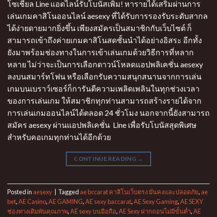
โซเชียล Line แอดไลน์รับโบนัสเพิ่ม! หารายได้เสริมผ่านการ
เล่นเกมคาสิโนออนไลน์ aesexy ที่ได้รับการรองรับระดับสากล
ได้ง่ายดายมากยิ่งขึ้น เพียงสมัครเป็นสมาชิกกับเว็บไซต์ ก็
สามารถเข้าถึงค่ายเกมคาสิโนสดชั้นนำได้อย่างอิสระ อีกทั้ง
ยังมาพร้อมช่องทางในการเข้าเล่นเกมด้วยวิธีการที่หลาก
หลาย ไม่ว่าจะเป็นการเลือกดาวน์โหลดแอปพลิเคชั่น aesexy
ลงบนสมาร์ทโฟน หรือเลือกรับความสนุกสนานจากการเล่น
เกมบนเบราว์เซอร์ก็การันตีความเพลิดเพลินในทุกช่วงเวลา
ของการเล่นเกม ให้สมาชิกทุกท่านสามารถสร้างรายได้จาก
การเล่นเกมออนไลน์ได้ตลอด 24 ชั่วโมง นอกจากนี้ยังสามารถ
สมัคร aesexy ผ่านแอปพลิเคชั่น Line เพื่อรับโบนัสสุดพิเศษ
สำหรับคอเกมทุกท่านได้อีกด้วย
CONTINUE READING
→
Posted in
aesexy
|
Tagged
ae bccarat คาสิโนเว็บตรง มั่นคงและปลอดภัย
,
ae
bet
,
AE Casino
,
AE GAMING
,
AE sexy baccarat
,
AE Sexy Gaming
,
AE SEXY
ช่องทางเดิมพันคุณภาพ
,
AE sexy บนมือถือ
,
AE Sexy ฝากถอนไม่มีขั้นต่ำ
,
AE