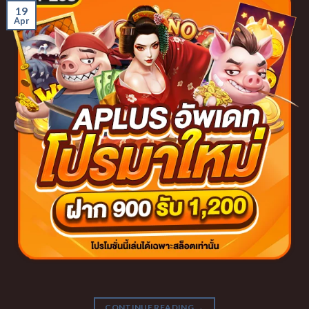
19
Apr
CONTINUE READING
→