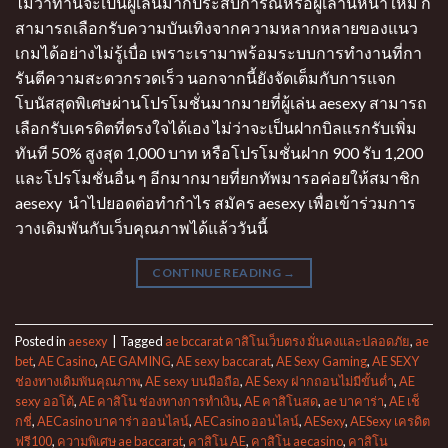
ไม่ว่าท่านจะเป็นผู้เล่นมากประสบการณ์หรือผู้เล่านหน้าใหม่ ก็
สามารถเลือกรับความบันเทิงจากความหลากหลายของแนว
เกมได้อย่างไม่รู้เบื่อ เพราะเรามาพร้อมระบบการทำงานที่กา
รันตีความสะดวกรวดเร็ว นอกจากนี้ยังจัดเต็มกับการแจก
โบนัสสุดพิเศษผ่านโปรโมชั่นมากมายที่ผู้เล่น aesexy สามารถ
เลือกรับเครดิตที่ตรงใจได้เอง ไม่ว่าจะเป็นฝากบิลแรกรับเพิ่ม
ทันที 50% สูงสุด 1,000 บาท หรือโปรโมชั่นฝาก 900 รับ 1,200
และโปรโมชั่นอื่น ๆ อีกมากมายที่ยกทัพมารอค่อยให้สมาชิก
aesexy นำไปยอดต่อทำกำไร สมัคร aesexy เพื่อเข้าร่วมการ
วางเดิมพันกับเว็บคุณภาพได้แล้ววันนี้
CONTINUE READING
→
Posted in
aesexy
|
Tagged
ae bccarat คาสิโนเว็บตรง มั่นคงและปลอดภัย
,
ae
bet
,
AE Casino
,
AE GAMING
,
AE sexy baccarat
,
AE Sexy Gaming
,
AE SEXY
ช่องทางเดิมพันคุณภาพ
,
AE sexy บนมือถือ
,
AE Sexy ฝากถอนไม่มีขั้นต่ำ
,
AE
sexy ออโต้
,
AE คาสิโน ช่องทางการทำเงิน
,
AE คาสิโนสด
,
ae บาคาร่า
,
AE เช็
กชี่
,
AECasino บาคาร่า ออนไลน์
,
AECasino ออนไลน์
,
AESexy
,
AESexy เครดิต
ฟรี100
,
ความพิเศษ ae baccarat
,
คาสิโน AE
,
คาสิโน aecasino
,
คาสิโน