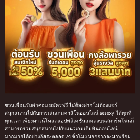
ชวนเพื่อนรับค่าคอม สมัครฟรี ไม่ต้องฝาก ไม่ต้องแชร์
สนุกสนานไปกับการเล่นเกมคาสิโนออนไลน์ aesexy ได้ทุกที่
ทุกเวลา เพียงดาวน์โหลดแอปพลิเคชันเกมลงบนสมาร์ทโฟนก็
สามารถร่วมสนุกสนานไปกับแนวเกมเดิมพันออนไลน์
มากมายได้อย่างอิสระตลอด 24 ชั่วโมง นอกจากจะมาพร้อม