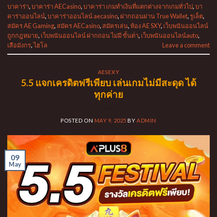
บาคาร่า
,
บาคาร่า AECasino
,
บาคาร่า เกมทำเงินที่แตกต่างจากเกมทั่วไป
,
บา
คาร่าออนไลน์
,
บาคาร่าออนไลน์ aecasino
,
ฝากถอนผ่าน True Wallet
,
รูเล็ต
,
สมัคร AE Gaming
,
สมัคร AECasino
,
สมัครเล่น
,
ห้อง AE SXY
,
เว็บพนันออนไลน์
ถูกกฎหมาย
,
เว็บพนันออนไลน์ ฝากถอน ไม่มี ขั้นต่ํา
,
เว็บพนันออนไลน์auto
,
เสือมังกร
,
ไฮโล
Leave a comment
AESEXY
5.5 แจกเครดิตฟรีเพียบ เล่นเกมไม่มีสะดุด ได้
ทุกค่าย
POSTED ON
MAY 9, 2025
BY
ADMIN
09
May