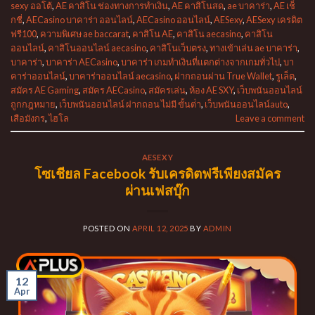
sexy ออโต้
,
AE คาสิโน ช่องทางการทำเงิน
,
AE คาสิโนสด
,
ae บาคาร่า
,
AE เช็
กชี่
,
AECasino บาคาร่า ออนไลน์
,
AECasino ออนไลน์
,
AESexy
,
AESexy เครดิต
ฟรี100
,
ความพิเศษ ae baccarat
,
คาสิโน AE
,
คาสิโน aecasino
,
คาสิโน
ออนไลน์
,
คาสิโนออนไลน์ aecasino
,
คาสิโนเว็บตรง
,
ทางเข้าเล่น ae บาคาร่า
,
บาคาร่า
,
บาคาร่า AECasino
,
บาคาร่า เกมทำเงินที่แตกต่างจากเกมทั่วไป
,
บา
คาร่าออนไลน์
,
บาคาร่าออนไลน์ aecasino
,
ฝากถอนผ่าน True Wallet
,
รูเล็ต
,
สมัคร AE Gaming
,
สมัคร AECasino
,
สมัครเล่น
,
ห้อง AE SXY
,
เว็บพนันออนไลน์
ถูกกฎหมาย
,
เว็บพนันออนไลน์ ฝากถอน ไม่มี ขั้นต่ํา
,
เว็บพนันออนไลน์auto
,
เสือมังกร
,
ไฮโล
Leave a comment
AESEXY
โซเชียล Facebook รับเครดิตฟรีเพียงสมัคร
ผ่านเฟสบุ๊ก
POSTED ON
APRIL 12, 2025
BY
ADMIN
12
Apr