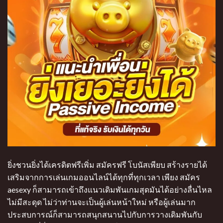
ยิ่งชวนยิ่งได้เครดิตฟรีเพิ่ม สมัครฟรี โบนัสเพียบ สร้างรายได้
เสริมจากการเล่นเกมออนไลน์ได้ทุกที่ทุกเวลา เพียง สมัคร
aesexy ก็สามารถเข้าถึงแนวเดิมพันเกมสุดมันได้อย่างลื่นไหล
ไม่มีสะดุด ไม่ว่าท่านจะเป็นผู้เล่นหน้าใหม่ หรือผู้เล่นมาก
ประสบการณ์ก็สามารถสนุกสนานไปกับการวางเดิมพันกับ