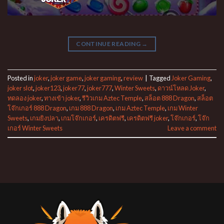
CONTINUE READING
→
Posted in
joker
,
joker game
,
joker gaming
,
review
|
Tagged
Joker Gaming
,
joker slot
,
joker123
,
joker77
,
joker777
,
Winter Sweets
,
ดาวน์โหลด Joker
,
ทดลอง joker
,
ทางเข้า joker
,
รีวิวเกม Aztec Temple
,
สล็อต 888 Dragon
,
สล็อต
โจ๊กเกอร์ 888 Dragon
,
เกม 888 Dragon
,
เกม Aztec Temple
,
เกม Winter
Sweets
,
เกมยิงปลา
,
เกมโจ๊กเกอร์
,
เครดิตฟรี
,
เครดิตฟรี joker
,
โจ๊กเกอร์
,
โจ๊ก
เกอร์ Winter Sweets
Leave a comment