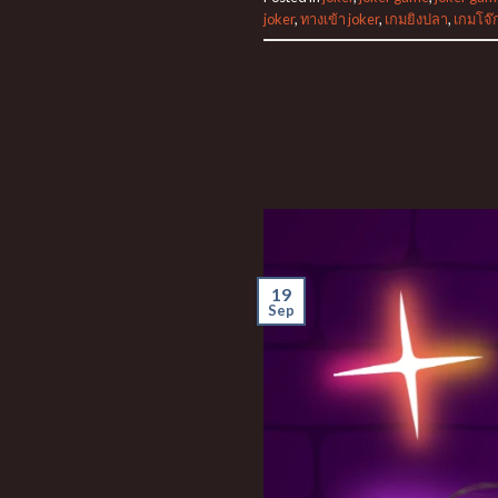
joker
,
ทางเข้า joker
,
เกมยิงปลา
,
เกมโจ๊
19
Sep