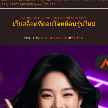
กเกอร์
,
เครดิตฟรี
,
เครดิตฟรี joker
,
โจ๊กเกอร์
JOKER
,
JOKER GAME
,
JOKER GAMING
,
JOKER77
เว็บสล็อตที่ตอบโจทย์คนรุ่นใหม่
POSTED ON
SEPTEMBER 19, 2025
BY
ADMIN