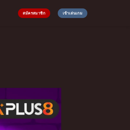
สมัครสมาชิก
เข้าเล่นเกม