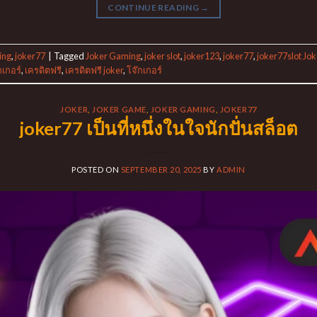
CONTINUE READING
→
ing
,
joker77
|
Tagged
Joker Gaming
,
joker slot
,
joker123
,
joker77
,
joker77slot Jo
กเกอร์
,
เครดิตฟรี
,
เครดิตฟรี joker
,
โจ๊กเกอร์
JOKER
,
JOKER GAME
,
JOKER GAMING
,
JOKER77
joker77 เป็นที่หนึ่งในใจนักปั่นสล็อต
POSTED ON
SEPTEMBER 20, 2025
BY
ADMIN