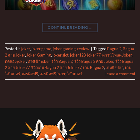
CONTINUE READING
→
Posted in
joker
,
joker game
,
joker gaming
,
review
|
Tagged
Bagua 2
,
Bagua
2 ค่าย Joker
,
Joker Gaming
,
joker slot
,
joker123
,
joker77
,
ดาวน์โหลด Joker
,
ทดลอง joker
,
ทางเข้า joker
,
รีวิว Bagua 2
,
รีวิว Bagua 2 ค่าย Joker
,
รีวิว Bagua
2 ค่าย Joker77
,
รีวิวเกม Bagua 2 ค่าย Joker77
,
เกม Bagua 2
,
เกมยิงปลา
,
เกม
โจ๊กเกอร์
,
เครดิตฟรี
,
เครดิตฟรี joker
,
โจ๊กเกอร์
Leave a comment