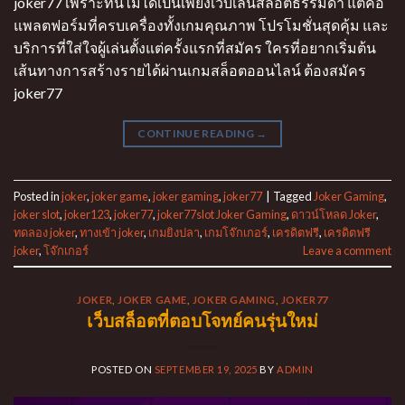
joker77 เพราะที่นี่ไม่ได้เป็นเพียงเว็บเล่นสล็อตธรรมดา แต่คือ
แพลตฟอร์มที่ครบเครื่องทั้งเกมคุณภาพ โปรโมชั่นสุดคุ้ม และ
บริการที่ใส่ใจผู้เล่นตั้งแต่ครั้งแรกที่สมัคร ใครที่อยากเริ่มต้น
เส้นทางการสร้างรายได้ผ่านเกมสล็อตออนไลน์ ต้องสมัคร
joker77
CONTINUE READING
→
Posted in
joker
,
joker game
,
joker gaming
,
joker77
|
Tagged
Joker Gaming
,
joker slot
,
joker123
,
joker77
,
joker77slot Joker Gaming
,
ดาวน์โหลด Joker
,
ทดลอง joker
,
ทางเข้า joker
,
เกมยิงปลา
,
เกมโจ๊กเกอร์
,
เครดิตฟรี
,
เครดิตฟรี
joker
,
โจ๊กเกอร์
Leave a comment
JOKER
,
JOKER GAME
,
JOKER GAMING
,
JOKER77
เว็บสล็อตที่ตอบโจทย์คนรุ่นใหม่
POSTED ON
SEPTEMBER 19, 2025
BY
ADMIN