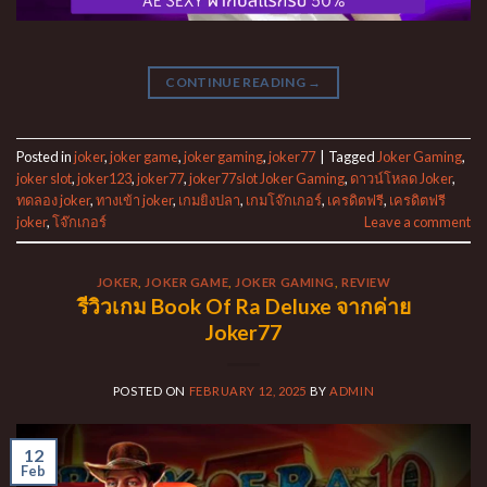
CONTINUE READING
→
Posted in
joker
,
joker game
,
joker gaming
,
joker77
|
Tagged
Joker Gaming
,
joker slot
,
joker123
,
joker77
,
joker77slot Joker Gaming
,
ดาวน์โหลด Joker
,
ทดลอง joker
,
ทางเข้า joker
,
เกมยิงปลา
,
เกมโจ๊กเกอร์
,
เครดิตฟรี
,
เครดิตฟรี
joker
,
โจ๊กเกอร์
Leave a comment
JOKER
,
JOKER GAME
,
JOKER GAMING
,
REVIEW
รีวิวเกม Book Of Ra Deluxe จากค่าย
Joker77
POSTED ON
FEBRUARY 12, 2025
BY
ADMIN
12
Feb