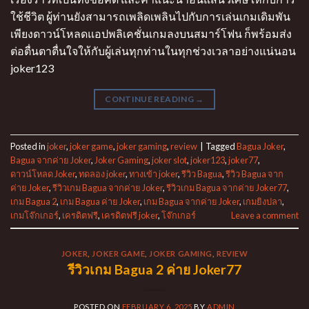
ใช้ชีวิต ผู้ท่านยังสามารถเพลิดเพลินไปกับการเล่นเกมเดิมพัน
เพียงดาวน์โหลดแอปพลิเคชั่นเกมลงบนสมาร์โฟน ก็พร้อมส่ง
ต่อตื่นตาตื่นใจให้กับผู้เล่นทุกท่านในทุกช่วงเวลาอย่างแน่นอน
joker123
CONTINUE READING
→
Posted in
joker
,
joker game
,
joker gaming
,
review
|
Tagged
Bagua Joker
,
Bagua จากค่าย Joker
,
Joker Gaming
,
joker slot
,
joker123
,
joker77
,
ดาวน์โหลด Joker
,
ทดลอง joker
,
ทางเข้า joker
,
รีวิว Bagua
,
รีวิว Bagua จาก
ค่าย Joker
,
รีวิวเกม Bagua จากค่าย Joker
,
รีวิวเกม Bagua จากค่าย Joker77
,
เกม Bagua 2
,
เกม Bagua ค่าย Joker
,
เกม Bagua จากค่าย Joker
,
เกมยิงปลา
,
เกมโจ๊กเกอร์
,
เครดิตฟรี
,
เครดิตฟรี joker
,
โจ๊กเกอร์
Leave a comment
JOKER
,
JOKER GAME
,
JOKER GAMING
,
REVIEW
รีวิวเกม Bagua 2 ค่าย Joker77
POSTED ON
FEBRUARY 6, 2025
BY
ADMIN