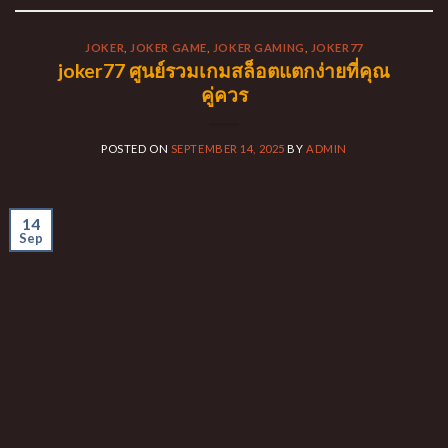
JOKER
,
JOKER GAME
,
JOKER GAMING
,
JOKER77
joker77 ศูนย์รวมเกมสล็อตแตกง่ายที่คุณ
คู่ควร
POSTED ON
SEPTEMBER 14, 2025
BY
ADMIN
14
Sep