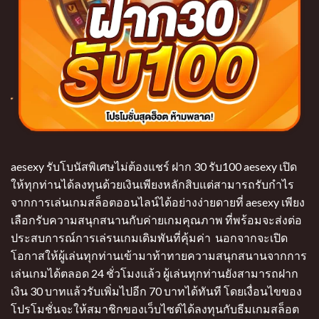
aesexy รับโบนัสพิเศษไม่ต้องแชร์ ฝาก 30 รับ100 aesexy เปิด
ให้ทุกท่านได้ลงทุนด้วยเงินเพียงหลักสิบแต่สามารถรับกำไร
จากการเล่นเกมสล็อตออนไลน์ได้อย่างง่ายดายที่ aesexy เพียง
เลือกรับความสนุกสนานกับค่ายเกมคุณภาพ ที่พร้อมจะส่งต่อ
ประสบการณ์การเล่รนเกมเดิมพันที่คุ้มค่า นอกจากจะเปิด
โอกาสให้ผู้เล่นทุกท่านเข้ามาท้าทายความสนุกสนานจากการ
เล่นเกมได้ตลอด 24 ชั่วโมงแล้ว ผู้เล่นทุกท่านยังสามารถฝาก
เงิน 30 บาทแล้วรับเพิ่มไปอีก 70 บาทได้ทันที โดยเงื่อนไขของ
โปรโมชั่นจะให้สมาชิกของเว็บไซต์ได้ลงทุนกับธีมเกมสล็อต