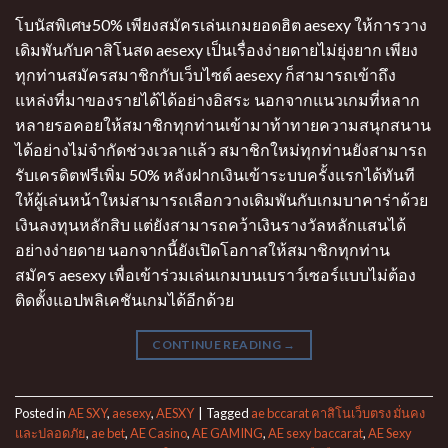
โบนัสพิเศษ50% เพียงสมัครเล่นเกมยอดฮิต aesexy ให้การวาง
เดิมพันกับคาสิโนสด aesexy เป็นเรื่องง่ายดายไม่ยุ่งยาก เพียง
ทุกท่านสมัครสมาชิกกับเว็บไซต์ aesexy ก็สามารถเข้าถึง
แหล่งที่มาของรายได้ได้อย่างอิสระ นอกจากแนวเกมที่หลาก
หลายรอคอยให้สมาชิกทุกท่านเข้ามาท้าทายความสนุกสนาน
ได้อย่างไม่จำกัดช่วงเวลาแล้ว สมาชิกใหม่ทุกท่านยังสามารถ
รับเครดิตฟรีเพิ่ม 50% หลังฝากเงินเข้าระบบครั้งแรกได้ทันที
ให้ผู้เล่นหน้าใหม่สามารถเลือกวางเดิมพันกับเกมบาคาร่าด้วย
เงินลงทุนหลักสิบ แต่ยังสามารถคว้าเงินรางวัลหลักแสนได้
อย่างง่ายดาย นอกจากนี้ยังเปิดโอกาสให้สมาชิกทุกท่าน
สมัคร aesexy เพื่อเข้าร่วมเล่นเกมบนเบราว์เซอร์แบบไม่ต้อง
ติดตั้งแอปพลิเคชันเกมได้อีกด้วย
CONTINUE READING
→
Posted in
AE SXY
,
aesexy
,
AESXY
|
Tagged
ae bccarat คาสิโนเว็บตรง มั่นคง
และปลอดภัย
,
ae bet
,
AE Casino
,
AE GAMING
,
AE sexy baccarat
,
AE Sexy