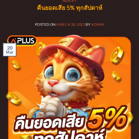
AESEXY
คืนยอดเสีย 5% ทุกสัปดาห์
POSTED ON
MARCH 20, 2025
BY
ADMIN
20
Mar