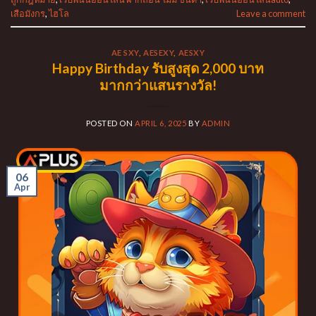
เสือมังกร
,
ไฮโล
Leave a comment
AE SXY
,
AESEXY
,
AESXY
Happy Birthday รับสูงสุด 2,000 บาท
มากกว่าแสนรางวัล!
POSTED ON
APRIL 6, 2025
BY
ADMIN
06
Apr