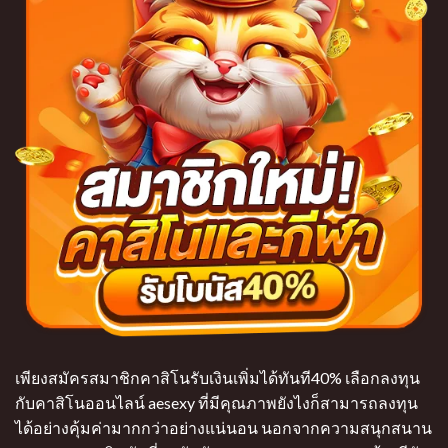
เพียงสมัครสมาชิกคาสิโนรับเงินเพิ่มได้ทันที40% เลือกลงทุน
กับคาสิโนออนไลน์ aesexy ที่มีคุณภาพยังไงก็สามารถลงทุน
ได้อย่างคุ้มค่ามากกว่าอย่างแน่นอน นอกจากความสนุกสนาน