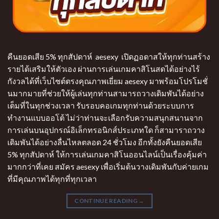
คืนยอดเสีย 5% ทุกสัปดาห์ aesexy เปิดฏอดาสให้ทุกท่านสร้าง
รายได้เสริมให้ตัวเอง ผ่านการเล่นเกมคาสิโนสดได้อย่างไร้
กังวลได้ที่เว็บไซต์ตรงคุณภาพเยี่ยม aesexy มาพร้อมโปรโมชั่
นมากมายที่ช่วยให้ผู้เล่นทุกท่านสามารถวางเดิมพันได้อย่าง
เต็มที่ในทุกช่วงเวลา รับรอบคอเกมทุกท่านด้วยระบบการ
ทำงานแบบออโต้ ไม่ว่าท่านจะเลือกรับความสนุกสนานจาก
การเล่นบนอุปกรณ์อิเล็กทรอนิกส์ประเภทใด ก็สามาราถวาง
เดิมพันได้อย่างลื่นไหลตลอด 24 ชั่วโมง อีกทั้งยังคืนยอดเสีย
5% ทุกสัปดาห์ ให้การเล่นเกมคาสิโนออนไลน์เป็นเรื่องคุ้มค่า
มากกว่าที่เคย สมัคร aesexy เพื่อเริ่มต้นวางเดิมพันกับค่ายเกม
ที่มีคุณภาพได้ทุกที่ทุกเวลา
CONTINUE READING
→