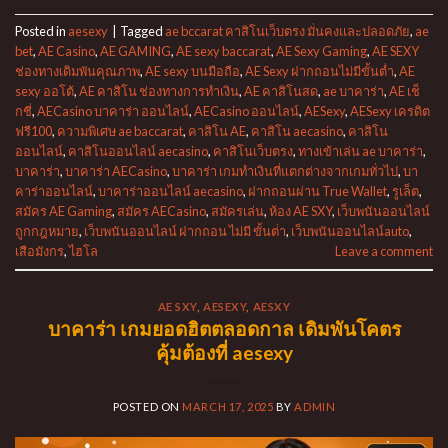
Posted in
aesexy
|
Tagged
ae bccarat คาสิโนเว็บตรง มั่นคงและปลอดภัย
,
ae
bet
,
AE Casino
,
AE GAMING
,
AE sexy baccarat
,
AE Sexy Gaming
,
AE SEXY
ช่องทางเดิมพันคุณภาพ
,
AE sexy บนมือถือ
,
AE Sexy ฝากถอนไม่มีขั้นต่ำ
,
AE
sexy ออโต้
,
AE คาสิโน ช่องทางการทำเงิน
,
AE คาสิโนสด
,
ae บาคาร่า
,
AE เช็
กชี่
,
AECasino บาคาร่า ออนไลน์
,
AECasino ออนไลน์
,
AESexy
,
AESexy เครดิต
ฟรี100
,
ความพิเศษ ae baccarat
,
คาสิโน AE
,
คาสิโน aecasino
,
คาสิโน
ออนไลน์
,
คาสิโนออนไลน์ aecasino
,
คาสิโนเว็บตรง
,
ทางเข้าเล่น ae บาคาร่า
,
บาคาร่า
,
บาคาร่า AECasino
,
บาคาร่า เกมทำเงินที่แตกต่างจากเกมทั่วไป
,
บา
คาร่าออนไลน์
,
บาคาร่าออนไลน์ aecasino
,
ฝากถอนผ่าน True Wallet
,
รูเล็ต
,
สมัคร AE Gaming
,
สมัคร AECasino
,
สมัครเล่น
,
ห้อง AE SXY
,
เว็บพนันออนไลน์
ถูกกฎหมาย
,
เว็บพนันออนไลน์ ฝากถอน ไม่มี ขั้นต่ํา
,
เว็บพนันออนไลน์auto
,
เสือมังกร
,
ไฮโล
Leave a comment
AE SXY
,
AESEXY
,
AESXY
บาคาร่า เกมยอดฮิตตลอดกาล เดิมพันโคตร
คุ้มต้องที่ aesexy
POSTED ON
MARCH 17, 2025
BY
ADMIN