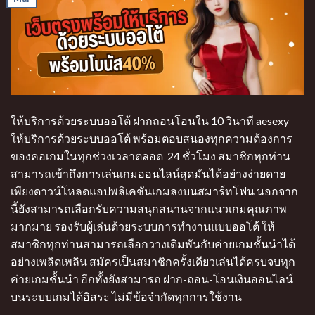
ให้บริการด้วยระบบออโต้ ฝากถอนโอนใน 10 วินาที aesexy
ให้บริการด้วยระบบออโต้ พร้อมตอบสนองทุกความต้องการ
ของคอเกมในทุกช่วงเวลาตลอด 24 ชั่วโมง สมาชิกทุกท่าน
สามารถเข้าถึงการเล่นเกมออนไลน์สุดมันได้อย่างง่ายดาย
เพียงดาวน์โหลดแอปพลิเคชันเกมลงบนสมาร์ทโฟน นอกจาก
นี้ยังสามารถเลือกรับความสนุกสนานจากแนวเกมคุณภาพ
มากมาย รองรับผู้เล่นด้วยระบบการทำงานแบบออโต้ ให้
สมาชิกทุกท่านสามารถเลือกวางเดิมพันกับค่ายเกมชั้นนำได้
อย่างเพลิดเพลิน สมัครเป็นสมาชิกครั้งเดียวเล่นได้ครบจบทุก
ค่ายเกมชั้นนำ อีกทั้งยังสามารถ ฝาก-ถอน-โอนเงินออนไลน์
บนระบบเกมได้อิสระ ไม่มีข้อจำกัดทุกการใช้งาน