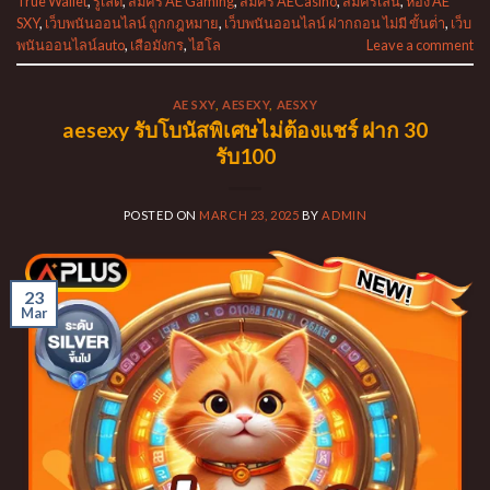
True Wallet
,
รูเล็ต
,
สมัคร AE Gaming
,
สมัคร AECasino
,
สมัครเล่น
,
ห้อง AE
SXY
,
เว็บพนันออนไลน์ ถูกกฎหมาย
,
เว็บพนันออนไลน์ ฝากถอน ไม่มี ขั้นต่ํา
,
เว็บ
พนันออนไลน์auto
,
เสือมังกร
,
ไฮโล
Leave a comment
AE SXY
,
AESEXY
,
AESXY
aesexy รับโบนัสพิเศษไม่ต้องแชร์ ฝาก 30
รับ100
POSTED ON
MARCH 23, 2025
BY
ADMIN
23
Mar