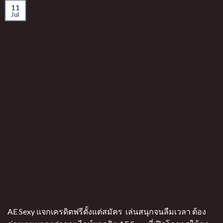
11
Jul
AE Sexy แจกเครดิตฟรีตั้งแต่สมัคร เล่นสนุกจนลืมเวลา ต้อง