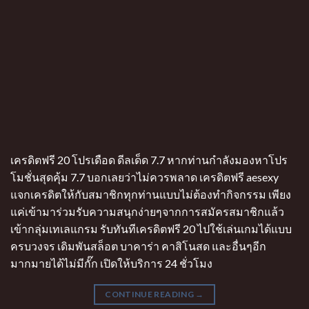
เครดิตฟรี 20 โปรเดือด ดีลเด็ด 7.7 หากท่านกำลังมองหาโปร
โมชั่นสุดคุ้ม 7.7 บอกเลยว่าไม่ควรพลาด เครดิตฟรี aesexy
แจกเครดิตให้กับสมาชิกทุกท่านแบบไม่ต้องทำกิจกรรม เพียง
แค่เข้ามาร่วมรับความสนุกง่ายๆจากการสมัครสมาชิกแล้ว
เข้ากลุ่มเทเลแกรม รับทันทีเครดิตฟรี 20 ไปใช้เล่นเกมได้แบบ
ครบวงจร เดิมพันสล็อต บาคาร่า คาสิโนสด และอื่นๆอีก
มากมายได้ไม่มีกั๊ก เปิดให้บริการ 24 ชั่วโมง
CONTINUE READING
→