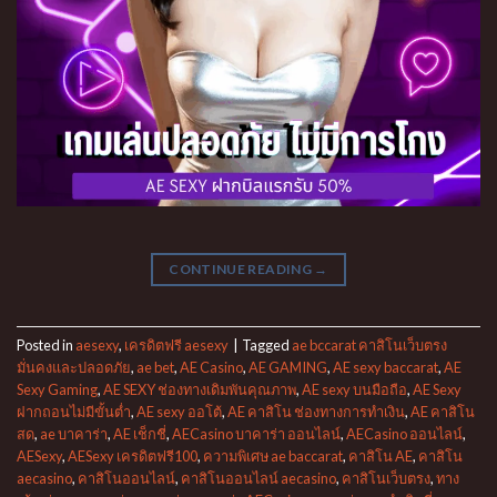
CONTINUE READING
→
Posted in
aesexy
,
เครดิตฟรี aesexy
|
Tagged
ae bccarat คาสิโนเว็บตรง
มั่นคงและปลอดภัย
,
ae bet
,
AE Casino
,
AE GAMING
,
AE sexy baccarat
,
AE
Sexy Gaming
,
AE SEXY ช่องทางเดิมพันคุณภาพ
,
AE sexy บนมือถือ
,
AE Sexy
ฝากถอนไม่มีขั้นต่ำ
,
AE sexy ออโต้
,
AE คาสิโน ช่องทางการทำเงิน
,
AE คาสิโน
สด
,
ae บาคาร่า
,
AE เช็กชี่
,
AECasino บาคาร่า ออนไลน์
,
AECasino ออนไลน์
,
AESexy
,
AESexy เครดิตฟรี100
,
ความพิเศษ ae baccarat
,
คาสิโน AE
,
คาสิโน
aecasino
,
คาสิโนออนไลน์
,
คาสิโนออนไลน์ aecasino
,
คาสิโนเว็บตรง
,
ทาง