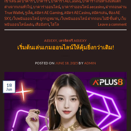
เข้าเล่น ae บาคาร่า
,
บาคาร่า
,
บาคาร่า AECasino
,
บาคาร่า เกมทำเงินที่แตก
ต่างจากเกมทั่วไป
,
บาคาร่าออนไลน์
,
บาคาร่าออนไลน์ aecasino
,
ฝากถอนผ่าน
True Wallet
,
รูเล็ต
,
สมัคร AE Gaming
,
สมัคร AECasino
,
สมัครเล่น
,
ห้อง AE
SXY
,
เว็บพนันออนไลน์ ถูกกฎหมาย
,
เว็บพนันออนไลน์ ฝากถอน ไม่มี ขั้นต่ํา
,
เว็บ
พนันออนไลน์auto
,
เสือมังกร
,
ไฮโล
Leave a comment
AESEXY
,
เครดิตฟรี AESEXY
เริ่มต้นเล่นเกมออนไลน์ให้คุ้มยิ่งกว่าเดิม!
POSTED ON
JUNE 18, 2025
BY
ADMIN
18
Jun