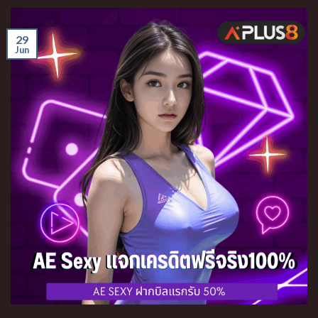
29
Jun