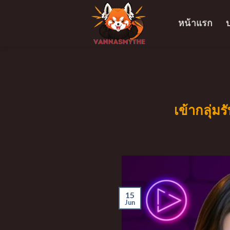
Skip
to
หน้าแรก
content
เข้ากลุ่ม
15
Jun