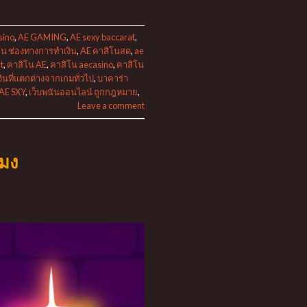
sino
,
AE GAMING
,
AE sexy baccarat
,
โน ช่องทางการทำเงิน
,
AE คาสิโนสด
,
ae
t
,
คาสิโน AE
,
คาสิโน aecasino
,
คาสิโน
ินที่แตกต่างจากเกมทั่วไป
,
บาคาร่า
 AE SXY
,
เว็บพนันออนไลน์ ถูกกฎหมาย
,
Leave a comment
โมง