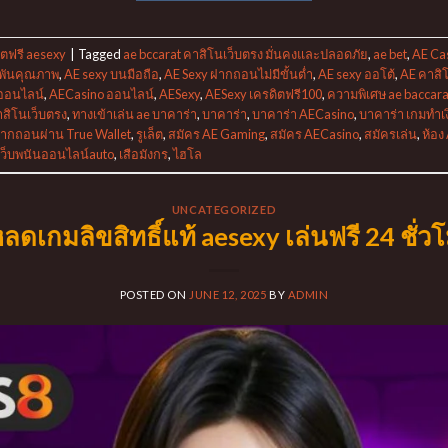
ิตฟรี aesexy
|
Tagged
ae bccarat คาสิโนเว็บตรง มั่นคงและปลอดภัย
,
ae bet
,
AE Ca
มพันคุณภาพ
,
AE sexy บนมือถือ
,
AE Sexy ฝากถอนไม่มีขั้นต่ำ
,
AE sexy ออโต้
,
AE คาสิ
ออนไลน์
,
AECasino ออนไลน์
,
AESexy
,
AESexy เครดิตฟรี100
,
ความพิเศษ ae baccara
สิโนเว็บตรง
,
ทางเข้าเล่น ae บาคาร่า
,
บาคาร่า
,
บาคาร่า AECasino
,
บาคาร่า เกมทำเง
ากถอนผ่าน True Wallet
,
รูเล็ต
,
สมัคร AE Gaming
,
สมัคร AECasino
,
สมัครเล่น
,
ห้อง
เว็บพนันออนไลน์auto
,
เสือมังกร
,
ไฮโล
UNCATEGORIZED
ลดเกมลิขสิทธิ์แท้ aesexy เล่นฟรี 24 ชั่ว
POSTED ON
JUNE 12, 2025
BY
ADMIN