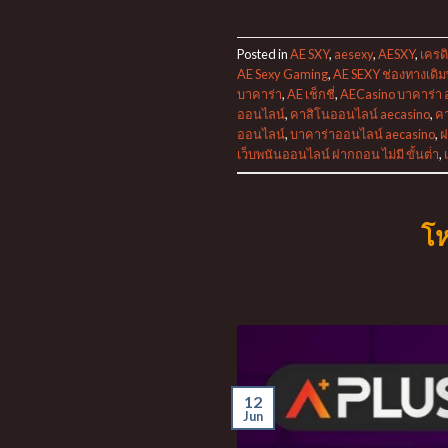
Posted in
AE SXY
,
aesexy
,
AESXY
,
เครด
AE Sexy Gaming
,
AE SEXY ช่องทางเดิ
บาคาร่า
,
AE เช็กชี่
,
AECasino บาคาร่า 
ออนไลน์
,
คาสิโนออนไลน์ aecasino
,
คา
ออนไลน์
,
บาคาร่าออนไลน์ aecasino
,
ฝ
เว็บพนันออนไลน์ ฝากถอน ไม่มี ขั้นต่ํา
,
โห
12
Jun