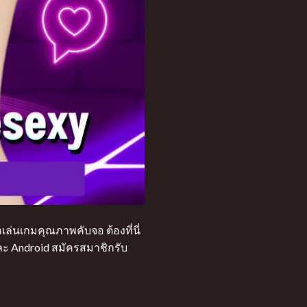
าเล่นเกมคุณภาพคับจอ ต้องที่นี่
และ Android สมัครสมาชิกรับ