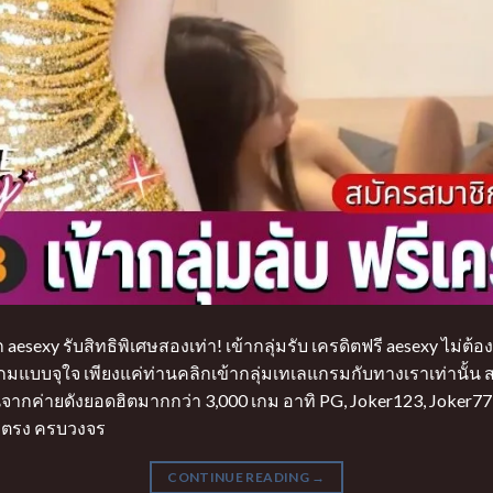
ก aesexy รับสิทธิพิเศษสองเท่า! เข้ากลุ่มรับ เครดิตฟรี aesexy ไม่ต้
นเกมแบบจุใจ เพียงแค่ท่านคลิกเข้ากลุ่มเทเลแกรมกับทางเราเท่านั้น
นจากค่ายดังยอดฮิตมากกว่า 3,000 เกม อาทิ PG, Joker123, Joker77, J
็บตรง ครบวงจร
CONTINUE READING
→