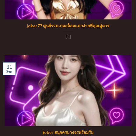
joker77 ศูนย์รวมเกมสล็อตแตกง่ายที่คุณคู่ควร
[...]
11
Sep
joker สนุกครบวงจรพร้อมรับ