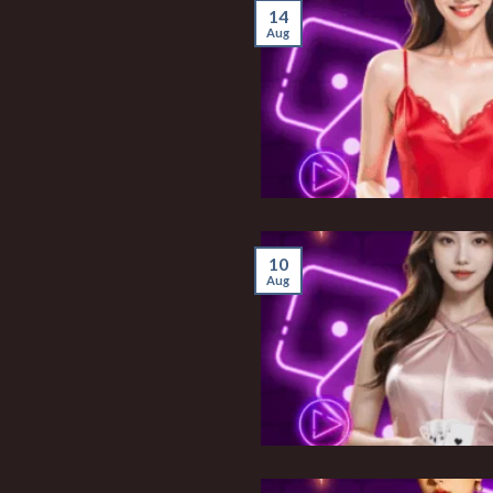
14
Aug
10
Aug