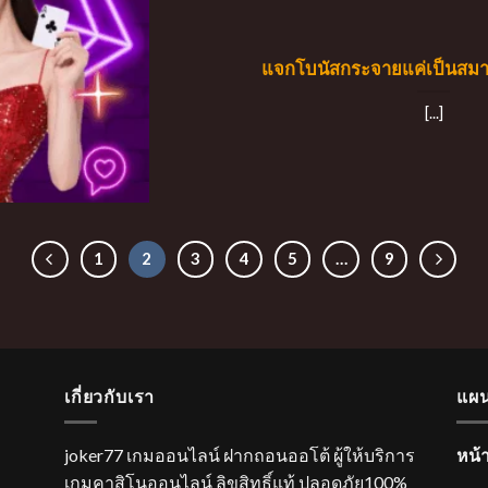
แจกโบนัสกระจายแค่เป็นสมาช
[...]
1
2
3
4
5
…
9
เกี่ยวกับเรา
แผนท
joker77
เกมออนไลน์ ฝากถอนออโต้ ผู้ให้บริการ
หน้
เกมคาสิโนออนไลน์ ลิขสิทธิ์แท้ ปลอดภัย100%