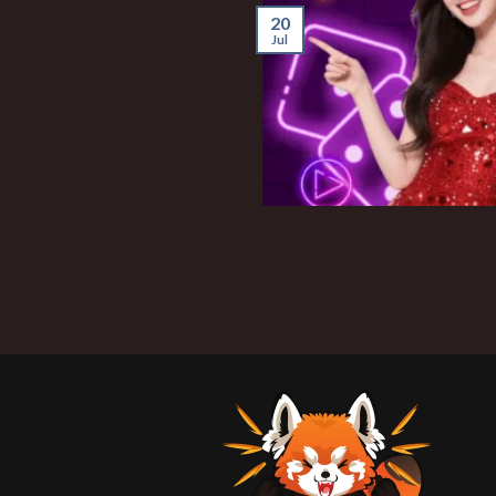
20
Jul