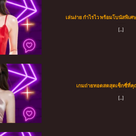
เล่นง่าย กำไรไว พร้อมโบนัสพิเ
[...]
เกมถ่ายทอดสดสุดเซ็กซี่ที่
[...]