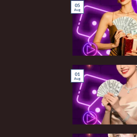
05
Aug
01
Aug