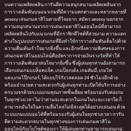
บนความเพลิดเพลิน การันตีความสนุกสนานเพลิดเพลินจาก
การวางเดิมพันบนแนวเกมที่มีความแตกต่างและหลากหลายที่
aesexy เล่นเกมคาสิโนตามที่ใจอยาก สมัคร aesexy นอกจาก
ความสนุกสนานจากการเล่นเกมคาสิโนออนไลน์ที่สามารถ
เพลิดเพลินไปกับแนวเกมที่มีกราฟิกดีไซต์ที่สวยงาม ความแตก
ต่างในรูปแบบการเล่นเกมที่ยิ่งทำให้การวางเดิมพันเต็มไปด้วย
ความตื่นเต้นเร้าใจมากยิ่งขึ้น และอีกหนึ่งความพิเศษของการ
เล่นเกมคาสิโนออนไลน์คืออัตราการจ่ายเงินรางวัลที่ทำให้
การวางเดิมพันน่าสนใจมากยิ่งขึ้น ซึ่งผู้เล่นทุกท่านยังสามารถ
เลือกเล่นเกมแบล็อคแจ็ค, เกมป็อกเด้ง, เกมดัมมี่, เกมไพ่
แคง,เกมโป๊กเกอร์, ได้แบบไร้กังวลตลอด 24 ชั่วโมงอีกด้วย
พร้อมอำนวยความสะดวกกับผู้เล่นทุกท่าน เปิดให้บริการอย่าง
ครบวงจรด้วยระบบเกมคุณภาพชั้นเยี่ยม พร้อมรองรับคอเกม
ในทุกช่วงเวลา ไม่ว่าท่านจะสะดวกในเกมในระยะเวลาใด ก็
สามารถมั่นใจในความลื่นไหลไม่มีสะดุดได้อย่างแน่นอน ด้วย
ระบบเกมแบบออโต้ที่พร้อมรองรับผู้เล่นในทุกช่วงเวลา การัน
ตีความสะดวกสบายในทุกช่วงของการเล่นเกมคาสิโน
ออนไลน์กับเว็บไซต์ของเรา ให้ผู้เล่นทุกท่านสามารถเล่นเกม