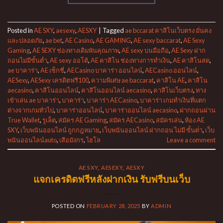
Posted in
AE SXY
,
aesexy
,
AESXY
|
Tagged
ae bccarat คาสิโนเว็บตรง มั่นคง
และปลอดภัย
,
ae bet
,
AE Casino
,
AE GAMING
,
AE sexy baccarat
,
AE Sexy
Gaming
,
AE SEXY ช่องทางเดิมพันคุณภาพ
,
AE sexy บนมือถือ
,
AE Sexy ฝาก
ถอนไม่มีขั้นต่ำ
,
AE sexy ออโต้
,
AE คาสิโน ช่องทางการทำเงิน
,
AE คาสิโนสด
,
ae บาคาร่า
,
AE เช็กชี่
,
AECasino บาคาร่า ออนไลน์
,
AECasino ออนไลน์
,
AESexy
,
AESexy เครดิตฟรี100
,
ความพิเศษ ae baccarat
,
คาสิโน AE
,
คาสิโน
aecasino
,
คาสิโนออนไลน์
,
คาสิโนออนไลน์ aecasino
,
คาสิโนเว็บตรง
,
ทาง
เข้าเล่น ae บาคาร่า
,
บาคาร่า
,
บาคาร่า AECasino
,
บาคาร่า เกมทำเงินที่แตก
ต่างจากเกมทั่วไป
,
บาคาร่าออนไลน์
,
บาคาร่าออนไลน์ aecasino
,
ฝากถอนผ่าน
True Wallet
,
รูเล็ต
,
สมัคร AE Gaming
,
สมัคร AECasino
,
สมัครเล่น
,
ห้อง AE
SXY
,
เว็บพนันออนไลน์ ถูกกฎหมาย
,
เว็บพนันออนไลน์ ฝากถอน ไม่มี ขั้นต่ํา
,
เว็บ
พนันออนไลน์auto
,
เสือมังกร
,
ไฮโล
Leave a comment
AE SXY
,
AESEXY
,
AESXY
แจกเครดิตฟรีหลังฝากเงิน รับฟรีบนเว็บ
POSTED ON
FEBRUARY 28, 2025
BY
ADMIN