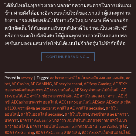
ได้ลื่นไหลในทุกช่วงเวลา นอกจากความสะดวกในการเล่นเกม
ข้ามค่ายดังได้อย่างอิสระบนเว็บไซต์ของเราแล้ว ผู้เล่นทุกท่าน
ยังสามารถเพลิดเพลินไปกับรางวัลใหญ่มากมายที่ค่ายเกมจัด
หนักจัดเต็มให้กับคอเกมกันทุกสัปหาด์ ไม่ว่าจะเป็นเครดิรฟรี
หรือการแจกโบนัสพิเศษ ให้ผู้เล่นทุกท่านดาวน์โหลดแอปพล
เคชันเกมลงบนสมาร์ทโฟนได้แบบไม่จำกัดรุ่น ไม่จำกัดยี่ห้อ
CONTINUE READING
→
Posted in
aesexy
|
Tagged
ae bccarat คาสิโนเว็บตรง มั่นคงและปลอดภัย
,
ae
bet
,
AE Casino
,
AE GAMING
,
AE sexy baccarat
,
AE Sexy Gaming
,
AE SEXY
ช่องทางเดิมพันคุณภาพ
,
AE sexy บนมือถือ
,
AE Sexy ฝากถอนไม่มีขั้นต่ำ
,
AE
sexy ออโต้
,
AE คาสิโน ช่องทางการทำเงิน
,
AE คาสิโนสด
,
ae บาคาร่า
,
AE เช็
กชี่
,
AECasino บาคาร่า ออนไลน์
,
AECasino ออนไลน์
,
AESexy
,
AESexy เครดิต
ฟรี100
,
ความพิเศษ ae baccarat
,
คาสิโน AE
,
คาสิโน aecasino
,
คาสิโน
ออนไลน์
,
คาสิโนออนไลน์ aecasino
,
คาสิโนเว็บตรง
,
ทางเข้าเล่น ae บาคาร่า
,
บาคาร่า
,
บาคาร่า AECasino
,
บาคาร่า เกมทำเงินที่แตกต่างจากเกมทั่วไป
,
บา
คาร่าออนไลน์
,
บาคาร่าออนไลน์ aecasino
,
ฝากถอนผ่าน True Wallet
,
รูเล็ต
,
สมัคร AE Gaming
,
สมัคร AECasino
,
สมัครเล่น
,
ห้อง AE SXY
,
เว็บพนันออนไลน์