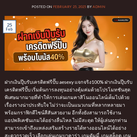
POSTED ON
FEBRUARY 25, 2025
BY
ADMIN
25
Feb
ฝากเงินปุ๊บรับเครดิตฟรีปั๊บ aesexy แจกจริง100% ฝากเงินปุ๊บรับ
เครดิตฟรีปั๊บ เริ่มต้นการลงทุนอย่างคุ้มค่มด้วยโปรโมทชันสุด
พิเศษมากมายที่ทำให้การเล่นเกมคาสิโนออนไลน์เต็มไปด้วย
เรื่องรางน่าประทับใจ ไม่ว่าจะเป็นแนวเกมที่หลากหลายมา
พร้อมกราฟิกดีไซน์สีสันสวยงาม อีกทั้งยังสามารถใช้งาน
แอปพลิเคชันเกมได้อย่างลื่นไหล ไม่มีสะดุด ให้ผู้เล่นทุกท่าน
สามารถเข้าถึงแหล่งเสริมสร้างรายได้ทางออนไลน์ได้อย่าง
สะดวกรวดเร็ว เลือกเล่นเกมบาคาร่า, เกมดัมมี่, เกมสล็อต, เกม