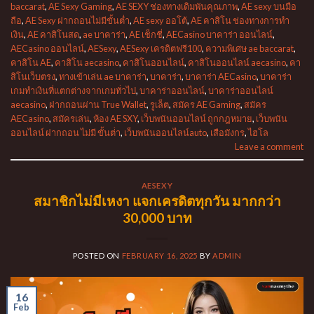
baccarat
,
AE Sexy Gaming
,
AE SEXY ช่องทางเดิมพันคุณภาพ
,
AE sexy บนมือ
ถือ
,
AE Sexy ฝากถอนไม่มีขั้นต่ำ
,
AE sexy ออโต้
,
AE คาสิโน ช่องทางการทำ
เงิน
,
AE คาสิโนสด
,
ae บาคาร่า
,
AE เช็กชี่
,
AECasino บาคาร่า ออนไลน์
,
AECasino ออนไลน์
,
AESexy
,
AESexy เครดิตฟรี100
,
ความพิเศษ ae baccarat
,
คาสิโน AE
,
คาสิโน aecasino
,
คาสิโนออนไลน์
,
คาสิโนออนไลน์ aecasino
,
คา
สิโนเว็บตรง
,
ทางเข้าเล่น ae บาคาร่า
,
บาคาร่า
,
บาคาร่า AECasino
,
บาคาร่า
เกมทำเงินที่แตกต่างจากเกมทั่วไป
,
บาคาร่าออนไลน์
,
บาคาร่าออนไลน์
aecasino
,
ฝากถอนผ่าน True Wallet
,
รูเล็ต
,
สมัคร AE Gaming
,
สมัคร
AECasino
,
สมัครเล่น
,
ห้อง AE SXY
,
เว็บพนันออนไลน์ ถูกกฎหมาย
,
เว็บพนัน
ออนไลน์ ฝากถอน ไม่มี ขั้นต่ํา
,
เว็บพนันออนไลน์auto
,
เสือมังกร
,
ไฮโล
Leave a comment
AESEXY
สมาชิกไม่มีเหงา แจกเครดิตทุกวัน มากกว่า
30,000 บาท
POSTED ON
FEBRUARY 16, 2025
BY
ADMIN
16
Feb