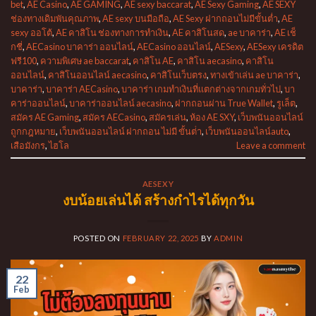
bet
,
AE Casino
,
AE GAMING
,
AE sexy baccarat
,
AE Sexy Gaming
,
AE SEXY
ช่องทางเดิมพันคุณภาพ
,
AE sexy บนมือถือ
,
AE Sexy ฝากถอนไม่มีขั้นต่ำ
,
AE
sexy ออโต้
,
AE คาสิโน ช่องทางการทำเงิน
,
AE คาสิโนสด
,
ae บาคาร่า
,
AE เช็
กชี่
,
AECasino บาคาร่า ออนไลน์
,
AECasino ออนไลน์
,
AESexy
,
AESexy เครดิต
ฟรี100
,
ความพิเศษ ae baccarat
,
คาสิโน AE
,
คาสิโน aecasino
,
คาสิโน
ออนไลน์
,
คาสิโนออนไลน์ aecasino
,
คาสิโนเว็บตรง
,
ทางเข้าเล่น ae บาคาร่า
,
บาคาร่า
,
บาคาร่า AECasino
,
บาคาร่า เกมทำเงินที่แตกต่างจากเกมทั่วไป
,
บา
คาร่าออนไลน์
,
บาคาร่าออนไลน์ aecasino
,
ฝากถอนผ่าน True Wallet
,
รูเล็ต
,
สมัคร AE Gaming
,
สมัคร AECasino
,
สมัครเล่น
,
ห้อง AE SXY
,
เว็บพนันออนไลน์
ถูกกฎหมาย
,
เว็บพนันออนไลน์ ฝากถอน ไม่มี ขั้นต่ํา
,
เว็บพนันออนไลน์auto
,
เสือมังกร
,
ไฮโล
Leave a comment
AESEXY
งบน้อยเล่นได้ สร้างกำไรได้ทุกวัน
POSTED ON
FEBRUARY 22, 2025
BY
ADMIN
22
Feb