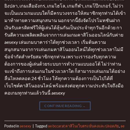
ยิงปลา, เกมเสือมังกร, เกมไฮโล, เกมกีฬา, เกมโป๊กเกอร์, ไม่ว่า
จะเป็นแนวเกมแบบใดก็มีครบวงจรรอให้สมาชิกทุกท่านได้เข้า
มาท้าทายความสนุกสนาน นอกจากนี้ยังจัดโปรโมทชันฝาก
เงินรับเครดิตฟรีให้ผู้เล่นได้ลุ้นกันเป็นประจำทุกวันอีกด้วย กา
รันตีความเพลิดเพลินจากการเล่นเกมคาสิโนออนไลน์กับค่าย
aesexy เล่นเกมบาคาร่าได้ทุกช่วงเวลา เริ่มต้นความ
สนุกสนานจาการเล่นเกมคาสิโนออนไลน์ได้ทุกช่วงเวลาไม่มี
ข้อจำกัดสำหรัยสมาขิกทุกท่าน เพราะเรารองรับทุกความ
ต้องการของผู้เล่นด้วยระบบการทำงานแบบออโต้ ไม่ว่าท่าน
จะเข้าถึงการเล่นเกมในช่วงเวลาใด ก็สามารถเล่นเกมได้อย่าง
ลื่นไหลตลอด 24 ชั่วโมง ให้ทุกความต้องการเป็นไปได้ที่
เว็บไซต์คาสิโนออนไลน์ พร้อมส่งต่อทุกความประทับใจถึงมือ
คอเกมทุกท่านแล้ววันนี้ aesexy
CONTINUE READING
→
Posted in
aesexy
|
Tagged
ae bccarat คาสิโนเว็บตรง มั่นคงและปลอดภัย
,
ae