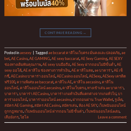
CONTINUE READING
→
Posted in
aesexy
|
Tagged
ae bccarat คาสิโนเว็บตรง มั่นคงและปลอดภัย
,
ae
bet
,
AE Casino
,
AE GAMING
,
AE sexy baccarat
,
AE Sexy Gaming
,
AE SEXY
ช่องทางเดิมพันคุณภาพ
,
AE sexy บนมือถือ
,
AE Sexy ฝากถอนไม่มีขั้นต่ำ
,
AE
sexy ออโต้
,
AE คาสิโน ช่องทางการทำเงิน
,
AE คาสิโนสด
,
ae บาคาร่า
,
AE เช็
กชี่
,
AECasino บาคาร่า ออนไลน์
,
AECasino ออนไลน์
,
AESexy
,
AESexy เครดิต
ฟรี100
,
ความพิเศษ ae baccarat
,
คาสิโน AE
,
คาสิโน aecasino
,
คาสิโน
ออนไลน์
,
คาสิโนออนไลน์ aecasino
,
คาสิโนเว็บตรง
,
ทางเข้าเล่น ae บาคาร่า
,
บาคาร่า
,
บาคาร่า AECasino
,
บาคาร่า เกมทำเงินที่แตกต่างจากเกมทั่วไป
,
บา
คาร่าออนไลน์
,
บาคาร่าออนไลน์ aecasino
,
ฝากถอนผ่าน True Wallet
,
รูเล็ต
,
สมัคร AE Gaming
,
สมัคร AECasino
,
สมัครเล่น
,
ห้อง AE SXY
,
เว็บพนันออนไลน์
ถูกกฎหมาย
,
เว็บพนันออนไลน์ ฝากถอน ไม่มี ขั้นต่ํา
,
เว็บพนันออนไลน์auto
,
เสือมังกร
,
ไฮโล
Leave a comment