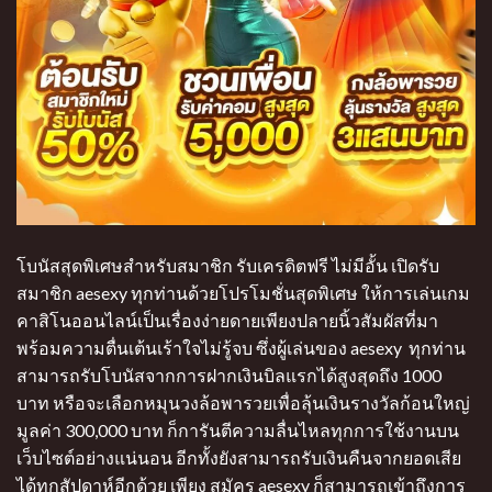
โบนัสสุดพิเศษสำหรับสมาชิก รับเครดิตฟรี ไม่มีอั้น เปิดรับ
สมาชิก aesexy ทุกท่านด้วยโปรโมชั่นสุดพิเศษ ให้การเล่นเกม
คาสิโนออนไลน์เป็นเรื่องง่ายดายเพียงปลายนิ้วสัมผัสที่มา
พร้อมความตื่นเต้นเร้าใจไม่รู้จบ ซึ่งผู้เล่นของ aesexy ทุกท่าน
สามารถรับโบนัสจากการฝากเงินบิลแรกได้สูงสุดถึง 1000
บาท หรือจะเลือกหมุนวงล้อพารวยเพื่อลุ้นเงินรางวัลก้อนใหญ่
มูลค่า 300,000 บาท ก็การันตีความลื่นไหลทุกการใช้งานบน
เว็บไซต์อย่างแน่นอน อีกทั้งยังสามารถรับเงินคืนจากยอดเสีย
ได้ทุกสัปดาห์อีกด้วย เพียง สมัคร aesexy ก็สามารถเข้าถึงการ