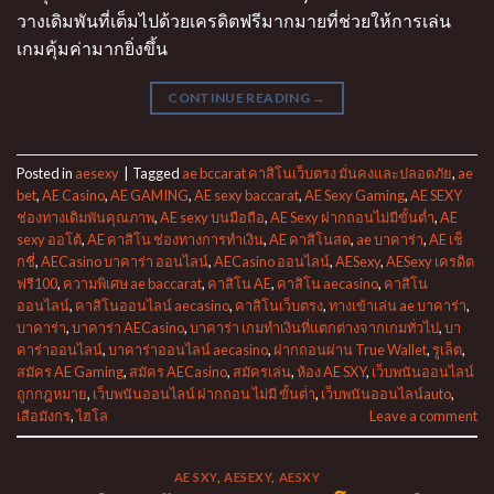
วางเดิมพันที่เต็มไปด้วยเครดิตฟรีมากมายที่ช่วยให้การเล่น
เกมคุ้มค่ามากยิ่งขึ้น
CONTINUE READING
→
Posted in
aesexy
|
Tagged
ae bccarat คาสิโนเว็บตรง มั่นคงและปลอดภัย
,
ae
bet
,
AE Casino
,
AE GAMING
,
AE sexy baccarat
,
AE Sexy Gaming
,
AE SEXY
ช่องทางเดิมพันคุณภาพ
,
AE sexy บนมือถือ
,
AE Sexy ฝากถอนไม่มีขั้นต่ำ
,
AE
sexy ออโต้
,
AE คาสิโน ช่องทางการทำเงิน
,
AE คาสิโนสด
,
ae บาคาร่า
,
AE เช็
กชี่
,
AECasino บาคาร่า ออนไลน์
,
AECasino ออนไลน์
,
AESexy
,
AESexy เครดิต
ฟรี100
,
ความพิเศษ ae baccarat
,
คาสิโน AE
,
คาสิโน aecasino
,
คาสิโน
ออนไลน์
,
คาสิโนออนไลน์ aecasino
,
คาสิโนเว็บตรง
,
ทางเข้าเล่น ae บาคาร่า
,
บาคาร่า
,
บาคาร่า AECasino
,
บาคาร่า เกมทำเงินที่แตกต่างจากเกมทั่วไป
,
บา
คาร่าออนไลน์
,
บาคาร่าออนไลน์ aecasino
,
ฝากถอนผ่าน True Wallet
,
รูเล็ต
,
สมัคร AE Gaming
,
สมัคร AECasino
,
สมัครเล่น
,
ห้อง AE SXY
,
เว็บพนันออนไลน์
ถูกกฎหมาย
,
เว็บพนันออนไลน์ ฝากถอน ไม่มี ขั้นต่ํา
,
เว็บพนันออนไลน์auto
,
เสือมังกร
,
ไฮโล
Leave a comment
AE SXY
,
AESEXY
,
AESXY