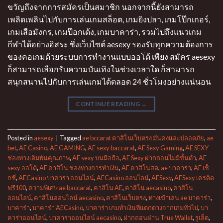
ขวัญถึงจากการสมัครเป็นสมาชิก นอกจากนี้ยังสามารถ
เพลิดเพลินไปกับการเล่นเกมสล็อต, เกมยิงปลา, เกมโป๊กเกอร์,
เกมเสือมังกร, เกมป๊อกเด้ง, เกมบาคาร่า, รวมไปถึงแนวเกม
กีฬาได้อย่างอิสระ ซึ่งเว็บไซต์ aesexy รองรับทุกความต้องการ
ของคอเกมด้วยระบบการทำงานแบบออโต้ เพียง สมัคร aesexy
ก็สามารถเลือกรับความบันเทิงในช่วงเวลาใด ก็สามารถ
สนุกสนานไปกับการเล่นเกมได้ตลอด 24 ชั่วโมงอย่างแน่นอน
CONTINUE READING
→
Posted in
aesexy
|
Tagged
ae bccarat คาสิโนเว็บตรง มั่นคงและปลอดภัย
,
ae
bet
,
AE Casino
,
AE GAMING
,
AE sexy baccarat
,
AE Sexy Gaming
,
AE SEXY
ช่องทางเดิมพันคุณภาพ
,
AE sexy บนมือถือ
,
AE Sexy ฝากถอนไม่มีขั้นต่ำ
,
AE
sexy ออโต้
,
AE คาสิโน ช่องทางการทำเงิน
,
AE คาสิโนสด
,
ae บาคาร่า
,
AE เช็
กชี่
,
AECasino บาคาร่า ออนไลน์
,
AECasino ออนไลน์
,
AESexy
,
AESexy เครดิต
ฟรี100
,
ความพิเศษ ae baccarat
,
คาสิโน AE
,
คาสิโน aecasino
,
คาสิโน
ออนไลน์
,
คาสิโนออนไลน์ aecasino
,
คาสิโนเว็บตรง
,
ทางเข้าเล่น ae บาคาร่า
,
บาคาร่า
,
บาคาร่า AECasino
,
บาคาร่า เกมทำเงินที่แตกต่างจากเกมทั่วไป
,
บา
คาร่าออนไลน์
,
บาคาร่าออนไลน์ aecasino
,
ฝากถอนผ่าน True Wallet
,
รูเล็ต
,