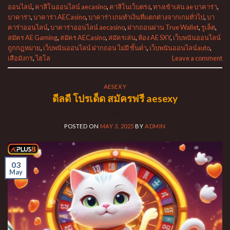
ออนไลน์
,
คาสิโนออนไลน์ aecasino
,
คาสิโนเว็บตรง
,
ทางเข้าเล่น ae บาคาร่า
,
บาคาร่า
,
บาคาร่า AECasino
,
บาคาร่า เกมทำเงินที่แตกต่างจากเกมทั่วไป
,
บา
คาร่าออนไลน์
,
บาคาร่าออนไลน์ aecasino
,
ฝากถอนผ่าน True Wallet
,
รูเล็ต
,
สมัคร AE Gaming
,
สมัคร AECasino
,
สมัครเล่น
,
ห้อง AE SXY
,
เว็บพนันออนไลน์
ถูกกฎหมาย
,
เว็บพนันออนไลน์ ฝากถอน ไม่มี ขั้นต่ํา
,
เว็บพนันออนไลน์auto
,
เสือมังกร
,
ไฮโล
Leave a comment
AESEXY
ดีลดี โปรเด็ด สมัครฟรี aesexy
POSTED ON
MAY 3, 2025
BY
ADMIN
03
May