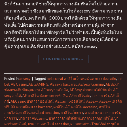
ฟังก์ชันมากมายที่ช่วยให้ทุกการวางเดิมพันเต็มไปด้วยความ
สะดวกรวดเร็ว ซึ่งสมาชิกของเว็บไซต์ aesexy ยังสามารถชวน
เพื่อนเพื่อรับเครดิตเพิ่ม 3,000 บาทได้อีกด้วย ให้ทุกการวางเดิม
พันเต็มไปด้วยความเพลิดเพลินที่มาพร้อมความคุ้มค่าจาก
เครดิตฟรีที่แจกให้สมาชิกทุกวัน ไม่ว่าท่านจะเป็นผู้เล่นมือใหม่
หรือผู้เล่นมากประสบการณ์การสามารถเลือกลงทุนได้อย่าง
คุ้มค่าทุกเกมเดิมพันรอย่างแน่นอน สมัคร aesexy
CONTINUE READING
→
Posted in
aesexy
|
Tagged
ae bccarat คาสิโนเว็บตรง มั่นคงและปลอดภัย
,
ae
bet
,
AE Casino
,
AE GAMING
,
AE sexy baccarat
,
AE Sexy Gaming
,
AE SEXY
ช่องทางเดิมพันคุณภาพ
,
AE sexy บนมือถือ
,
AE Sexy ฝากถอนไม่มีขั้นต่ำ
,
AE
sexy ออโต้
,
AE คาสิโน ช่องทางการทำเงิน
,
AE คาสิโนสด
,
ae บาคาร่า
,
AE เช็
กชี่
,
AECasino บาคาร่า ออนไลน์
,
AECasino ออนไลน์
,
AESexy
,
AESexy เครดิต
ฟรี100
,
ความพิเศษ ae baccarat
,
คาสิโน AE
,
คาสิโน aecasino
,
คาสิโน
ออนไลน์
,
คาสิโนออนไลน์ aecasino
,
คาสิโนเว็บตรง
,
ทางเข้าเล่น ae บาคาร่า
,
บาคาร่า
,
บาคาร่า AECasino
,
บาคาร่า เกมทำเงินที่แตกต่างจากเกมทั่วไป
,
บา
คาร่าออนไลน์
,
บาคาร่าออนไลน์ aecasino
,
ฝากถอนผ่าน True Wallet
,
รูเล็ต
,