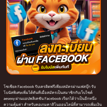
โซเชียล Facebook รับเครดิตฟรีเพียงสมัครผ่านเฟสบุ๊ก รับ
โบนัสพิเศษเพิ่มได้ทันทีเมื่อสมัครเป็นสมาชิกกับเว็บไซต์
aesexy ผ่านแอปพลิเคชัน Facebook เรียกได้ว่าเป็นอีกหนึ่ง
ความคุ้มค่า สำหรับคอเกมคาสิโนออนไลน์ที่สามารถเพิ่มเงิน