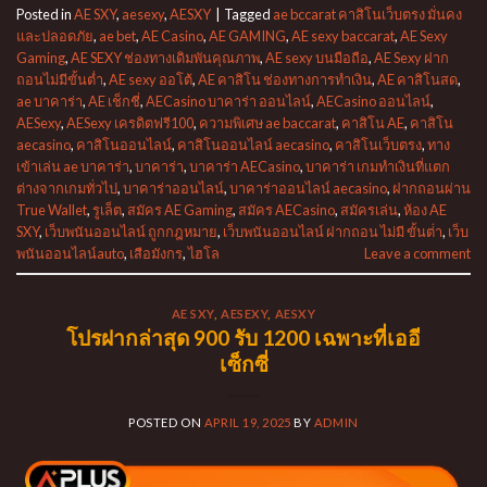
Posted in
AE SXY
,
aesexy
,
AESXY
|
Tagged
ae bccarat คาสิโนเว็บตรง มั่นคง
และปลอดภัย
,
ae bet
,
AE Casino
,
AE GAMING
,
AE sexy baccarat
,
AE Sexy
Gaming
,
AE SEXY ช่องทางเดิมพันคุณภาพ
,
AE sexy บนมือถือ
,
AE Sexy ฝาก
ถอนไม่มีขั้นต่ำ
,
AE sexy ออโต้
,
AE คาสิโน ช่องทางการทำเงิน
,
AE คาสิโนสด
,
ae บาคาร่า
,
AE เช็กชี่
,
AECasino บาคาร่า ออนไลน์
,
AECasino ออนไลน์
,
AESexy
,
AESexy เครดิตฟรี100
,
ความพิเศษ ae baccarat
,
คาสิโน AE
,
คาสิโน
aecasino
,
คาสิโนออนไลน์
,
คาสิโนออนไลน์ aecasino
,
คาสิโนเว็บตรง
,
ทาง
เข้าเล่น ae บาคาร่า
,
บาคาร่า
,
บาคาร่า AECasino
,
บาคาร่า เกมทำเงินที่แตก
ต่างจากเกมทั่วไป
,
บาคาร่าออนไลน์
,
บาคาร่าออนไลน์ aecasino
,
ฝากถอนผ่าน
True Wallet
,
รูเล็ต
,
สมัคร AE Gaming
,
สมัคร AECasino
,
สมัครเล่น
,
ห้อง AE
SXY
,
เว็บพนันออนไลน์ ถูกกฎหมาย
,
เว็บพนันออนไลน์ ฝากถอน ไม่มี ขั้นต่ํา
,
เว็บ
พนันออนไลน์auto
,
เสือมังกร
,
ไฮโล
Leave a comment
AE SXY
,
AESEXY
,
AESXY
โปรฝากล่าสุด 900 รับ 1200 เฉพาะที่เออี
เซ็กซี่
POSTED ON
APRIL 19, 2025
BY
ADMIN