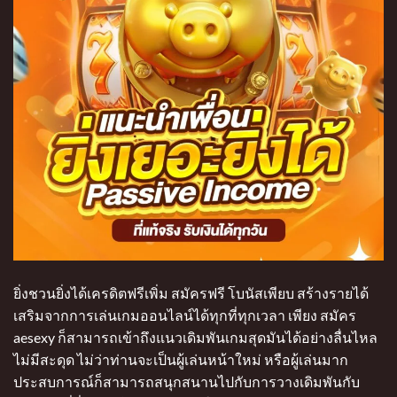
ยิ่งชวนยิ่งได้เครดิตฟรีเพิ่ม สมัครฟรี โบนัสเพียบ สร้างรายได้
เสริมจากการเล่นเกมออนไลน์ได้ทุกที่ทุกเวลา เพียง สมัคร
aesexy ก็สามารถเข้าถึงแนวเดิมพันเกมสุดมันได้อย่างลื่นไหล
ไม่มีสะดุด ไม่ว่าท่านจะเป็นผู้เล่นหน้าใหม่ หรือผู้เล่นมาก
ประสบการณ์ก็สามารถสนุกสนานไปกับการวางเดิมพันกับ