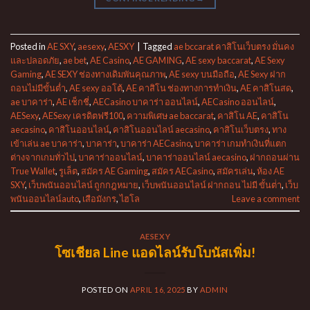
Posted in
AE SXY
,
aesexy
,
AESXY
|
Tagged
ae bccarat คาสิโนเว็บตรง มั่นคง
และปลอดภัย
,
ae bet
,
AE Casino
,
AE GAMING
,
AE sexy baccarat
,
AE Sexy
Gaming
,
AE SEXY ช่องทางเดิมพันคุณภาพ
,
AE sexy บนมือถือ
,
AE Sexy ฝาก
ถอนไม่มีขั้นต่ำ
,
AE sexy ออโต้
,
AE คาสิโน ช่องทางการทำเงิน
,
AE คาสิโนสด
,
ae บาคาร่า
,
AE เช็กชี่
,
AECasino บาคาร่า ออนไลน์
,
AECasino ออนไลน์
,
AESexy
,
AESexy เครดิตฟรี100
,
ความพิเศษ ae baccarat
,
คาสิโน AE
,
คาสิโน
aecasino
,
คาสิโนออนไลน์
,
คาสิโนออนไลน์ aecasino
,
คาสิโนเว็บตรง
,
ทาง
เข้าเล่น ae บาคาร่า
,
บาคาร่า
,
บาคาร่า AECasino
,
บาคาร่า เกมทำเงินที่แตก
ต่างจากเกมทั่วไป
,
บาคาร่าออนไลน์
,
บาคาร่าออนไลน์ aecasino
,
ฝากถอนผ่าน
True Wallet
,
รูเล็ต
,
สมัคร AE Gaming
,
สมัคร AECasino
,
สมัครเล่น
,
ห้อง AE
SXY
,
เว็บพนันออนไลน์ ถูกกฎหมาย
,
เว็บพนันออนไลน์ ฝากถอน ไม่มี ขั้นต่ํา
,
เว็บ
พนันออนไลน์auto
,
เสือมังกร
,
ไฮโล
Leave a comment
AESEXY
โซเชียล Line แอดไลน์รับโบนัสเพิ่ม!
POSTED ON
APRIL 16, 2025
BY
ADMIN