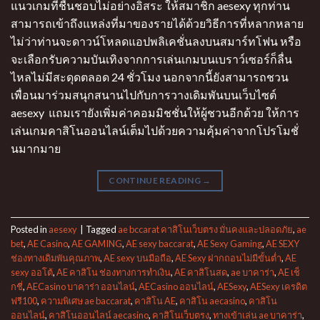
แนวเกมที่ชื่นชอบไม่อย่างอิสระ ให้สมาชิก aesexy ทุกท่าน
สามารถเข้าถึงแหล่งที่มาของรายได้ด้วยวิธีการที่หลากหลาย
ไม่ว่าท่านจะดาวน์โหลดแอปพลิเคชั่นลงบนสมาร์ทโฟน หรือ
จะเลือกรับความบันเทิงจากการเล่นเกมบนเบราว์เซอร์ก็ลื่น
ไหลไม่มีสะดุดตลอด 24 ชั่วโมง นอกจากนี้ยังสามารถชวน
เพื่อนมาร่วมสนุกสนานไปกับการวางเดิมพันบนเว็บไซต์
aesexy แถมเรายังเพิ่มค่าคอมมิชชั่นให้ผู้ชวนอีกด้วย ให้การ
เล่นเกมคาสิโนออนไลน์เต็มไปด้วยความคุ้มค่าจากโปรโมชั่
นมากมาย
CONTINUE READING
→
Posted in
aesexy
|
Tagged
ae bccarat คาสิโนเว็บตรง มั่นคงและปลอดภัย
,
ae
bet
,
AE Casino
,
AE GAMING
,
AE sexy baccarat
,
AE Sexy Gaming
,
AE SEXY
ช่องทางเดิมพันคุณภาพ
,
AE sexy บนมือถือ
,
AE Sexy ฝากถอนไม่มีขั้นต่ำ
,
AE
sexy ออโต้
,
AE คาสิโน ช่องทางการทำเงิน
,
AE คาสิโนสด
,
ae บาคาร่า
,
AE เช็
กชี่
,
AECasino บาคาร่า ออนไลน์
,
AECasino ออนไลน์
,
AESexy
,
AESexy เครดิต
ฟรี100
,
ความพิเศษ ae baccarat
,
คาสิโน AE
,
คาสิโน aecasino
,
คาสิโน
ออนไลน์
,
คาสิโนออนไลน์ aecasino
,
คาสิโนเว็บตรง
,
ทางเข้าเล่น ae บาคาร่า
,