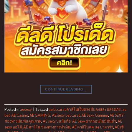
CONTINUE READING
→
Posted in
aesexy
|
Tagged
ae bccarat คาสิโนเว็บตรง มั่นคงและปลอดภัย
,
ae
bet
,
AE Casino
,
AE GAMING
,
AE sexy baccarat
,
AE Sexy Gaming
,
AE SEXY
ช่องทางเดิมพันคุณภาพ
,
AE sexy บนมือถือ
,
AE Sexy ฝากถอนไม่มีขั้นต่ำ
,
AE
sexy ออโต้
,
AE คาสิโน ช่องทางการทำเงิน
,
AE คาสิโนสด
,
ae บาคาร่า
,
AE เช็