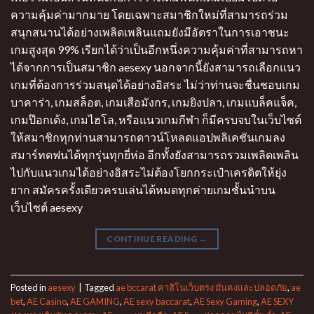
ความคุ้มค่ามากมาย โดยเฉพาะสมาชิกใหม่ที่สามารถร่วม
สนุกสนานได้อย่างเพลิดเพลินแถมยังมีอัตราในการเอาชนะ
เกมสูงสุด 99% เรียกได้ว่าเป็นอีกหนึ่งความคุ้มค่าที่สามารถหา
ได้จากการเป็นสมาชิก aesexy นอกจากนี้ยังสามารถเลือกแนว
เกมที่ต้องการร่วมสนุดได้อย่างอิสระ ไม่ว่าท่านจะชื่นชอบเกม
บาคาร่า, เกมสล็อต, เกมเสือมังกร, เกมยิงปลา, เกมแบล็คแจ็ค,
เกมป๊อกเด้ง, เกมไฮโล, หรือแนวเกมกีฬา ก็มีครบจบในเว็บไซต์
ให้สมาชิกทุกท่านสามารถดาวน์โหลดแอปพลิเคชันเกมลง
สมาร์ทดฟนได้ทุกรุ่นทุกยี่ห่อ อีกทั้งยังสามารถรวมเพลิดเพลิน
ไปกับแนวเกมได้อย่างอิสระไม่ต้องโยกกระเป๋าเครดิตให้ยุ่ง
ยาก สมัครครั้งเดียวครบเล่นได้หมดทุกค่ายเกมชั้นนำบน
เว็บไซต์ aesexy
CONTINUE READING
→
Posted in
aesexy
|
Tagged
ae bccarat คาสิโนเว็บตรง มั่นคงและปลอดภัย
,
ae
bet
,
AE Casino
,
AE GAMING
,
AE sexy baccarat
,
AE Sexy Gaming
,
AE SEXY