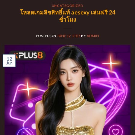
UNCATEGORIZED
โหลดเกมลิขสิทธิ์แท้ aesexy เล่นฟรี 24
ชั่วโมง
POSTED ON
JUNE 12, 2025
BY
ADMIN
12
Jun