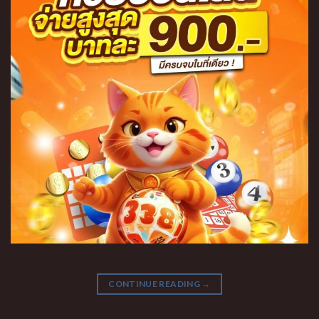
CONTINUE READING
→