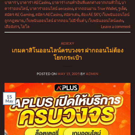
บาคาร่า
,
บาคาร่า AECasino
,
บาคาร่า เกมทำเงินที่แตกต่างจากเกมทั่วไป
,
บา
คาร่าออนไลน์
,
บาคาร่าออนไลน์ aecasino
,
ฝากถอนผ่าน True Wallet
,
รูเล็ต
,
สมัคร AE Gaming
,
สมัคร AECasino
,
สมัครเล่น
,
ห้อง AE SXY
,
เว็บพนันออนไลน์
ถูกกฎหมาย
,
เว็บพนันออนไลน์ ฝากถอน ไม่มี ขั้นต่ํา
,
เว็บพนันออนไลน์auto
,
เสือมังกร
,
ไฮโล
Leave a comment
AESEXY
เกมคาสิโนออนไลน์ครบวงจร ฝากถอนไม่ต้อง
โยกกระเป๋า
POSTED ON
MAY 15, 2025
BY
ADMIN
15
May