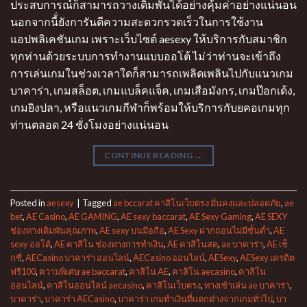
ประสบการณ์ก็สามารถวางเดิมพันได้อย่างคุ้มค่าอย่างแน่นอน
นอกจากนี้่ยังการันตีความสะดวกรวดเร็วในการใช้งาน
แอปพลิเคชันเกม เพราะเว็บไซต์ aesexy ให้บริการกับสมาชิก
ทุกท่านด้วยระบบการทำงานแบบออโต้ ไม่ว่าท่านจะเข้าถึง
การเล่นเกมในช่วงเวลาใดก็สามารถเพลิดเพลินไปกับแนวเกม
บาคาร่า, เกมสล็อต, เกมแบล็คแจ็ค, เกมเสือมังกร, เกมป๊อกเด้ง,
เกมยิงปลา, หรือแนวเกมกีฬาก็พร้อมให้บริการกับยคอเกมทุก
ท่านตลอด 24 ชั่งโมงอย่างแน่นอน
CONTINUE READING
→
Posted in
aesexy
|
Tagged
ae bccarat คาสิโนเว็บตรง มั่นคงและปลอดภัย
,
ae
bet
,
AE Casino
,
AE GAMING
,
AE sexy baccarat
,
AE Sexy Gaming
,
AE SEXY
ช่องทางเดิมพันคุณภาพ
,
AE sexy บนมือถือ
,
AE Sexy ฝากถอนไม่มีขั้นต่ำ
,
AE
sexy ออโต้
,
AE คาสิโน ช่องทางการทำเงิน
,
AE คาสิโนสด
,
ae บาคาร่า
,
AE เช็
กชี่
,
AECasino บาคาร่า ออนไลน์
,
AECasino ออนไลน์
,
AESexy
,
AESexy เครดิต
ฟรี100
,
ความพิเศษ ae baccarat
,
คาสิโน AE
,
คาสิโน aecasino
,
คาสิโน
ออนไลน์
,
คาสิโนออนไลน์ aecasino
,
คาสิโนเว็บตรง
,
ทางเข้าเล่น ae บาคาร่า
,
บาคาร่า
,
บาคาร่า AECasino
,
บาคาร่า เกมทำเงินที่แตกต่างจากเกมทั่วไป
,
บา