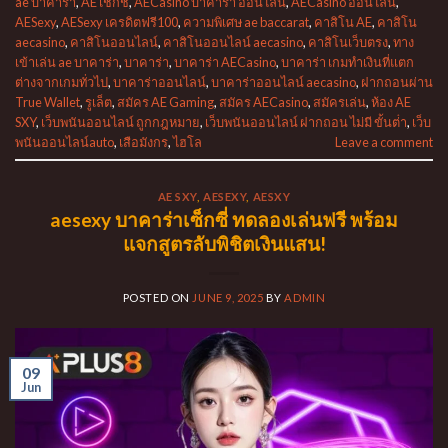
ae บาคาร่า
,
AE เช็กชี่
,
AECasino บาคาร่า ออนไลน์
,
AECasino ออนไลน์
,
AESexy
,
AESexy เครดิตฟรี100
,
ความพิเศษ ae baccarat
,
คาสิโน AE
,
คาสิโน
aecasino
,
คาสิโนออนไลน์
,
คาสิโนออนไลน์ aecasino
,
คาสิโนเว็บตรง
,
ทาง
เข้าเล่น ae บาคาร่า
,
บาคาร่า
,
บาคาร่า AECasino
,
บาคาร่า เกมทำเงินที่แตก
ต่างจากเกมทั่วไป
,
บาคาร่าออนไลน์
,
บาคาร่าออนไลน์ aecasino
,
ฝากถอนผ่าน
True Wallet
,
รูเล็ต
,
สมัคร AE Gaming
,
สมัคร AECasino
,
สมัครเล่น
,
ห้อง AE
SXY
,
เว็บพนันออนไลน์ ถูกกฎหมาย
,
เว็บพนันออนไลน์ ฝากถอน ไม่มี ขั้นต่ํา
,
เว็บ
พนันออนไลน์auto
,
เสือมังกร
,
ไฮโล
Leave a comment
AE SXY
,
AESEXY
,
AESXY
aesexy บาคาร่าเซ็กซี่ ทดลองเล่นฟรี พร้อม
แจกสูตรลับพิชิตเงินแสน!
POSTED ON
JUNE 9, 2025
BY
ADMIN
09
Jun