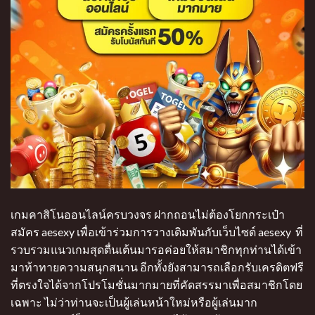
เกมคาสิโนออนไลน์ครบวงจร ฝากถอนไม่ต้องโยกกระเป๋า
สมัคร aesexy เพื่อเข้าร่วมการวางเดิมพันกับเว็บไซต์ aesexy ที่
รวบรวมแนวเกมสุดตื่นเต้นมารอค่อยให้สมาชิกทุกท่านได้เข้า
มาท้าทายความสนุกสนาน อีกทั้งยังสามารถเลือกรับเครดิตฟรี
ที่ตรงใจได้จากโปรโมชั่นมากมายที่คัดสรรมาเพื่อสมาชิกโดย
เฉพาะ ไม่ว่าท่านจะเป็นผู้เล่นหน้าใหม่หรือผู้เล่นมาก