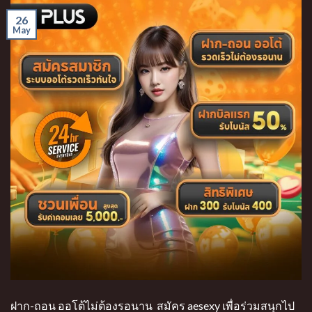
26
May
ฝาก-ถอน ออโต้ไม่ต้องรอนาน สมัคร aesexy เพื่อร่วมสนุกไป