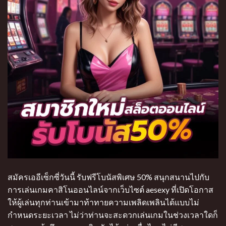
สมัครเออีเซ็กซี่วันนี้ รับฟรีโบนัสพิเศษ 50% สนุกสนานไปกับ
การเล่นเกมคาสิโนออนไลน์จากเว็บไซต์ aesexy ที่เปิดโอกาส
ให้ผู้เล่นทุกท่านเข้ามาท้าทายความเพลิดเพลินได้แบบไม่
กำหนดระยะเวลา ไม่ว่าท่านจะสะดวกเล่นเกมในช่วงเวลาใดก็