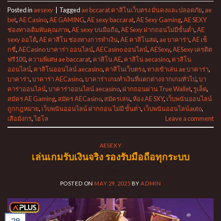
Posted in
aesexy
|
Tagged
ae bccarat คาสิโนเว็บตรง มั่นคงและปลอดภัย
,
ae
bet
,
AE Casino
,
AE GAMING
,
AE sexy baccarat
,
AE Sexy Gaming
,
AE SEXY
ช่องทางเดิมพันคุณภาพ
,
AE sexy บนมือถือ
,
AE Sexy ฝากถอนไม่มีขั้นต่ำ
,
AE
sexy ออโต้
,
AE คาสิโน ช่องทางการทำเงิน
,
AE คาสิโนสด
,
ae บาคาร่า
,
AE เช็
กชี่
,
AECasino บาคาร่า ออนไลน์
,
AECasino ออนไลน์
,
AESexy
,
AESexy เครดิต
ฟรี100
,
ความพิเศษ ae baccarat
,
คาสิโน AE
,
คาสิโน aecasino
,
คาสิโน
ออนไลน์
,
คาสิโนออนไลน์ aecasino
,
คาสิโนเว็บตรง
,
ทางเข้าเล่น ae บาคาร่า
,
บาคาร่า
,
บาคาร่า AECasino
,
บาคาร่า เกมทำเงินที่แตกต่างจากเกมทั่วไป
,
บา
คาร่าออนไลน์
,
บาคาร่าออนไลน์ aecasino
,
ฝากถอนผ่าน True Wallet
,
รูเล็ต
,
สมัคร AE Gaming
,
สมัคร AECasino
,
สมัครเล่น
,
ห้อง AE SXY
,
เว็บพนันออนไลน์
ถูกกฎหมาย
,
เว็บพนันออนไลน์ ฝากถอน ไม่มี ขั้นต่ํา
,
เว็บพนันออนไลน์auto
,
เสือมังกร
,
ไฮโล
Leave a comment
AESEXY
เล่นเกมรับเงินจริง รองรับมือถือทุกระบบ
POSTED ON
MAY 29, 2025
BY
ADMIN
29