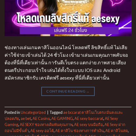
ช่องทางเล่นเกมคาสิโนออนไลน์ โหลดฟรี ลิขสิทธิ์แท้ ไม่เสีย
ค่าใช้จ่าย เข้าเล่นได้ 24 ชั่วโมง เข้ามาเล่นเกมคุณภาพคับจอ
ต้องที่นี่ที่เดียวเท่านั้น การันตีเว็บตรง แตกง่าย ภาพสวย เสียง
ดนตรีประกอบเร้าใจ เล่นได้ทั้งในระบบ IOS และ Android
สมัครสมาชิกรับ เครดิตฟรี aesexy ที่นี่ที่เดียวเท่านั้น
CONTINUE READING
→
Posted in
Uncategorized
|
Tagged
ae bccarat คาสิโนเว็บตรง มั่นคงและ
ปลอดภัย
,
ae bet
,
AE Casino
,
AE GAMING
,
AE sexy baccarat
,
AE Sexy
Gaming
,
AE SEXY ช่องทางเดิมพันคุณภาพ
,
AE sexy บนมือถือ
,
AE Sexy ฝาก
ถอนไม่มีขั้นต่ำ
,
AE sexy ออโต้
,
AE คาสิโน ช่องทางการทำเงิน
,
AE คาสิโนสด
,