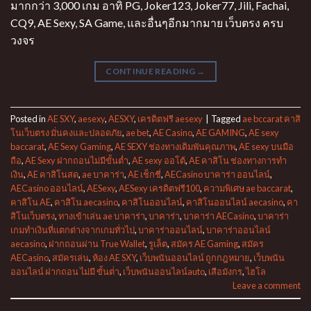
มากกว่า 3,000 เกม อาทิ PG, Joker123, Joker77, Jili, Fachai,
CQ9, AE Sexy, SA Game, และอื่นๆอีกมากมาย เว็บตรง ครบ
วงจร
CONTINUE READING
→
Posted in
AE SXY
,
aesexy
,
AESXY
,
เครดิตฟรี aesexy
|
Tagged
ae bccarat คาสิ
โนเว็บตรง มั่นคงและปลอดภัย
,
ae bet
,
AE Casino
,
AE GAMING
,
AE sexy
baccarat
,
AE Sexy Gaming
,
AE SEXY ช่องทางเดิมพันคุณภาพ
,
AE sexy บนมือ
ถือ
,
AE Sexy ฝากถอนไม่มีขั้นต่ำ
,
AE sexy ออโต้
,
AE คาสิโน ช่องทางการทำ
เงิน
,
AE คาสิโนสด
,
ae บาคาร่า
,
AE เช็กชี่
,
AECasino บาคาร่า ออนไลน์
,
AECasino ออนไลน์
,
AESexy
,
AESexy เครดิตฟรี100
,
ความพิเศษ ae baccarat
,
คาสิโน AE
,
คาสิโน aecasino
,
คาสิโนออนไลน์
,
คาสิโนออนไลน์ aecasino
,
คา
สิโนเว็บตรง
,
ทางเข้าเล่น ae บาคาร่า
,
บาคาร่า
,
บาคาร่า AECasino
,
บาคาร่า
เกมทำเงินที่แตกต่างจากเกมทั่วไป
,
บาคาร่าออนไลน์
,
บาคาร่าออนไลน์
aecasino
,
ฝากถอนผ่าน True Wallet
,
รูเล็ต
,
สมัคร AE Gaming
,
สมัคร
AECasino
,
สมัครเล่น
,
ห้อง AE SXY
,
เว็บพนันออนไลน์ ถูกกฎหมาย
,
เว็บพนัน
ออนไลน์ ฝากถอน ไม่มี ขั้นต่ํา
,
เว็บพนันออนไลน์auto
,
เสือมังกร
,
ไฮโล
Leave a comment