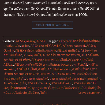
เลท สมัครฟรี ทดลองเล่นฟรี และยังมี เครดิตฟรี aesexy แจก
ทุกวัน สมัครสมาชิก รับทันทีโบนัสพิเศษ แจกเครดิตฟรี 20 ไม่
ต้องฝาก ไม่ต้องแชร์ รับบนเว็บ ไม่ต้องโหลดเกม100%
CONTINUE READING
→
Posted in
AE SXY
,
aesexy
,
AESXY
|
Tagged
ae bccarat คาสิโนเว็บตรง มั่นคง
และปลอดภัย
,
ae bet
,
AE Casino
,
AE GAMING
,
AE sexy baccarat
,
AE Sexy
Gaming
,
AE SEXY ช่องทางเดิมพันคุณภาพ
,
AE sexy บนมือถือ
,
AE Sexy ฝาก
ถอนไม่มีขั้นต่ำ
,
AE sexy ออโต้
,
AE คาสิโน ช่องทางการทำเงิน
,
AE คาสิโนสด
,
ae บาคาร่า
,
AE เช็กชี่
,
AECasino บาคาร่า ออนไลน์
,
AECasino ออนไลน์
,
AESexy
,
AESexy เครดิตฟรี100
,
ความพิเศษ ae baccarat
,
คาสิโน AE
,
คาสิโน
aecasino
,
คาสิโนออนไลน์
,
คาสิโนออนไลน์ aecasino
,
คาสิโนเว็บตรง
,
ทาง
เข้าเล่น ae บาคาร่า
,
บาคาร่า
,
บาคาร่า AECasino
,
บาคาร่า เกมทำเงินที่แตก
ต่างจากเกมทั่วไป
,
บาคาร่าออนไลน์
,
บาคาร่าออนไลน์ aecasino
,
ฝากถอนผ่าน
True Wallet
,
รูเล็ต
,
สมัคร AE Gaming
,
สมัคร AECasino
,
สมัครเล่น
,
ห้อง AE
SXY
,
เว็บพนันออนไลน์ ถูกกฎหมาย
,
เว็บพนันออนไลน์ ฝากถอน ไม่มี ขั้นต่ํา
,
เว็บ
พนันออนไลน์auto
,
เสือมังกร
,
ไฮโล
Leave a comment