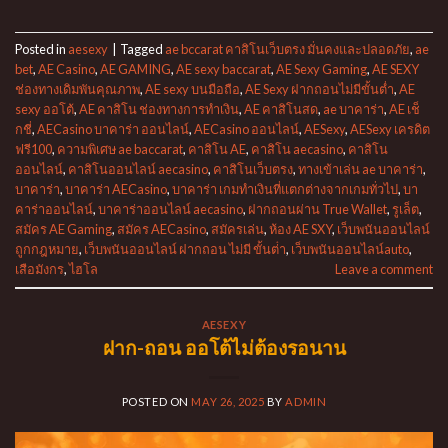
Posted in
aesexy
|
Tagged
ae bccarat คาสิโนเว็บตรง มั่นคงและปลอดภัย
,
ae
bet
,
AE Casino
,
AE GAMING
,
AE sexy baccarat
,
AE Sexy Gaming
,
AE SEXY
ช่องทางเดิมพันคุณภาพ
,
AE sexy บนมือถือ
,
AE Sexy ฝากถอนไม่มีขั้นต่ำ
,
AE
sexy ออโต้
,
AE คาสิโน ช่องทางการทำเงิน
,
AE คาสิโนสด
,
ae บาคาร่า
,
AE เช็
กชี่
,
AECasino บาคาร่า ออนไลน์
,
AECasino ออนไลน์
,
AESexy
,
AESexy เครดิต
ฟรี100
,
ความพิเศษ ae baccarat
,
คาสิโน AE
,
คาสิโน aecasino
,
คาสิโน
ออนไลน์
,
คาสิโนออนไลน์ aecasino
,
คาสิโนเว็บตรง
,
ทางเข้าเล่น ae บาคาร่า
,
บาคาร่า
,
บาคาร่า AECasino
,
บาคาร่า เกมทำเงินที่แตกต่างจากเกมทั่วไป
,
บา
คาร่าออนไลน์
,
บาคาร่าออนไลน์ aecasino
,
ฝากถอนผ่าน True Wallet
,
รูเล็ต
,
สมัคร AE Gaming
,
สมัคร AECasino
,
สมัครเล่น
,
ห้อง AE SXY
,
เว็บพนันออนไลน์
ถูกกฎหมาย
,
เว็บพนันออนไลน์ ฝากถอน ไม่มี ขั้นต่ํา
,
เว็บพนันออนไลน์auto
,
เสือมังกร
,
ไฮโล
Leave a comment
AESEXY
ฝาก-ถอน ออโต้ไม่ต้องรอนาน
POSTED ON
MAY 26, 2025
BY
ADMIN