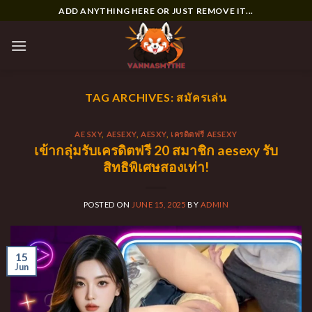
Skip
ADD ANYTHING HERE OR JUST REMOVE IT...
to
content
TAG ARCHIVES:
สมัครเล่น
AE SXY
,
AESEXY
,
AESXY
,
เครดิตฟรี AESEXY
เข้ากลุ่มรับเครดิตฟรี 20 สมาชิก aesexy รับ
สิทธิพิเศษสองเท่า!
POSTED ON
JUNE 15, 2025
BY
ADMIN
15
Jun