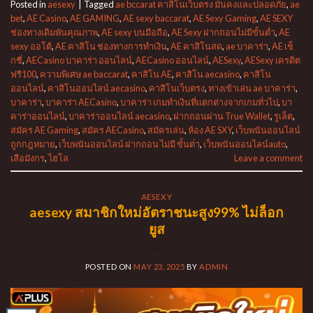
Posted in
aesexy
|
Tagged
ae bccarat คาสิโนเว็บตรง มั่นคงและปลอดภัย
,
ae
bet
,
AE Casino
,
AE GAMING
,
AE sexy baccarat
,
AE Sexy Gaming
,
AE SEXY
ช่องทางเดิมพันคุณภาพ
,
AE sexy บนมือถือ
,
AE Sexy ฝากถอนไม่มีขั้นต่ำ
,
AE
sexy ออโต้
,
AE คาสิโน ช่องทางการทำเงิน
,
AE คาสิโนสด
,
ae บาคาร่า
,
AE เช็
กชี่
,
AECasino บาคาร่า ออนไลน์
,
AECasino ออนไลน์
,
AESexy
,
AESexy เครดิต
ฟรี100
,
ความพิเศษ ae baccarat
,
คาสิโน AE
,
คาสิโน aecasino
,
คาสิโน
ออนไลน์
,
คาสิโนออนไลน์ aecasino
,
คาสิโนเว็บตรง
,
ทางเข้าเล่น ae บาคาร่า
,
บาคาร่า
,
บาคาร่า AECasino
,
บาคาร่า เกมทำเงินที่แตกต่างจากเกมทั่วไป
,
บา
คาร่าออนไลน์
,
บาคาร่าออนไลน์ aecasino
,
ฝากถอนผ่าน True Wallet
,
รูเล็ต
,
สมัคร AE Gaming
,
สมัคร AECasino
,
สมัครเล่น
,
ห้อง AE SXY
,
เว็บพนันออนไลน์
ถูกกฎหมาย
,
เว็บพนันออนไลน์ ฝากถอน ไม่มี ขั้นต่ํา
,
เว็บพนันออนไลน์auto
,
เสือมังกร
,
ไฮโล
Leave a comment
AESEXY
aesexy สมาชิกใหม่อัตราชนะสูง99% ไม่ล็อก
ยูส
POSTED ON
MAY 23, 2025
BY
ADMIN