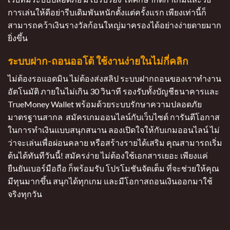
การเล่นให้ดีอย่ารีบเดิมพันหนักตั้งแต่ครั้งแรก เพียงเท่านี้ก็
สามารถคว้าเงินรางวัลก้อนใหญ่มาครองได้อย่างง่ายดายมาก
ยิ่งขึ้น
ระบบฝาก-ถอนออโต้ ใช้งานง่ายในไม่กี่คลิก
ไม่ต้องรอแอดมิน ไม่ต้องส่งสลิป ระบบฝากถอนของเราทำงาน
อัตโนมัติ ภายในไม่เกิน 30 วินาที รองรับทั้งบัญชีธนาคารและ
TrueMoney Wallet พร้อมด้วยระบบรักษาความปลอดภัย
มาตรฐานสากล สมัครเกมออนไลน์กับเว็บไซต์ การันตีโอกาส
ในการทำเงินแบบสนุกสนาน ลองเปิดใจให้กับเกมออนไลน์ ไม่
ว่าจะเล่นเพื่อผ่อนคลาย หรือสร้างรายได้เสริม คุณสามารถเริ่ม
ต้นได้ทันทีวันนี้! สมัครง่าย ไม่ต้องใช้เอกสารเยอะ เพียงแค่
ยืนยันเบอร์มือถือ ก็พร้อมรับ โปรโมชันจัดเต็ม ที่จะช่วยให้คุณ
มีทุนมากขึ้น สนุกได้ทุกเกม และมีโอกาสถอนเงินออกมาใช้
จริงทุกวัน