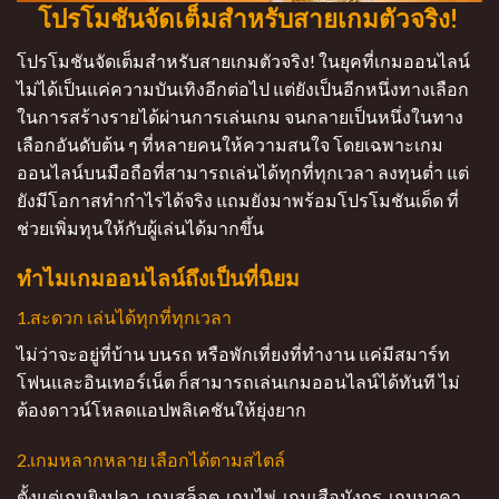
โปรโมชันจัดเต็มสำหรับสายเกมตัวจริง!
โปรโมชันจัดเต็มสำหรับสายเกมตัวจริง! ในยุคที่เกมออนไลน์
ไม่ได้เป็นแค่ความบันเทิงอีกต่อไป แต่ยังเป็นอีกหนึ่งทางเลือก
ในการสร้างรายได้ผ่านการเล่นเกม จนกลายเป็นหนึ่งในทาง
เลือกอันดับต้น ๆ ที่หลายคนให้ความสนใจ โดยเฉพาะเกม
ออนไลน์บนมือถือที่สามารถเล่นได้ทุกที่ทุกเวลา ลงทุนต่ำ แต่
ยังมีโอกาสทำกำไรได้จริง แถมยังมาพร้อมโปรโมชันเด็ด ที่
ช่วยเพิ่มทุนให้กับผู้เล่นได้มากขึ้น
ทำไมเกมออนไลน์ถึงเป็นที่นิยม
1.สะดวก เล่นได้ทุกที่ทุกเวลา
ไม่ว่าจะอยู่ที่บ้าน บนรถ หรือพักเที่ยงที่ทำงาน แค่มีสมาร์ท
โฟนและอินเทอร์เน็ต ก็สามารถเล่นเกมออนไลน์ได้ทันที ไม่
ต้องดาวน์โหลดแอปพลิเคชันให้ยุ่งยาก
2.เกมหลากหลาย เลือกได้ตามสไตล์
ตั้งแต่เกมยิงปลา, เกมสล็อต, เกมไพ่, เกมเสือมังกร, เกมบาคา