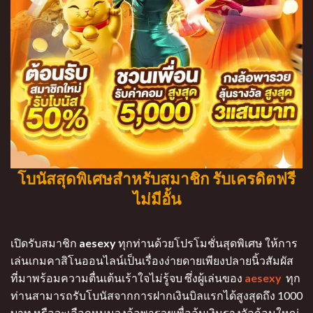
โบนัสสุดพิเศษสำหรับสมาชิก รับเครดิตฟรี
ไม่มีอั้น
เปิดรับสมาชิก
aesexy
ทุกท่านด้วยโปรโมชั่นสุดพิเศษ ให้การ
เล่นเกมคาสิโนออนไลน์เป็นเรื่องง่ายดายเพียงปลายนิ้วสัมผัส
ที่มาพร้อมความตื่นเต้นเร้าใจไม่รู้จบ ซึ่งผู้เล่นของ
aesexy
ทุก
ท่านสามารถรับโบนัสจากการฝากเงินบิลแรกได้สูงสุดถึง 1000
บาท หรือจะเลือกหมุนวงล้อพารวยเพื่อลุ้นเงินรางวัลก้อนใหญ่