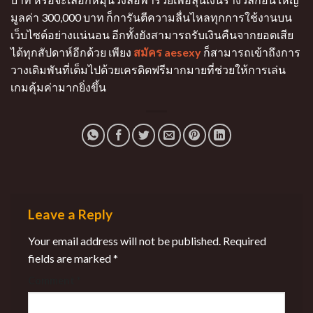
มูลค่า
300,000 บาท ก็การันตีความลื่นไหลทุกการใช้งานบน
เว็บไซต์อย่างแน่นอน อีกทั้งยังสามารถรับเงินคืนจากยอดเสีย
ได้ทุกสัปดาห์อีกด้วย เพียง
สมัคร aesexy
ก็สามารถเข้าถึงการ
วางเดิมพันที่เต็มไปด้วยเครดิตฟรีมากมายที่ช่วยให้การเล่น
เกมคุ้มค่ามากยิ่งขึ้น
Leave a Reply
Your email address will not be published.
Required
fields are marked
*
Comment
*