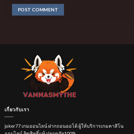
เกี่ยวกับเรา
joker77
เกมออนไลน์ ฝากถอนออโต้ ผู้ให้บริการเกมคาสิโน
ออนไลน์ ลิขสิทธิ์แท้ ปลอดภัย100%