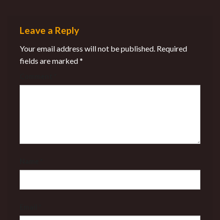
Leave a Reply
Your email address will not be published.
Required
fields are marked
*
Comment
*
Name
*
Email
*