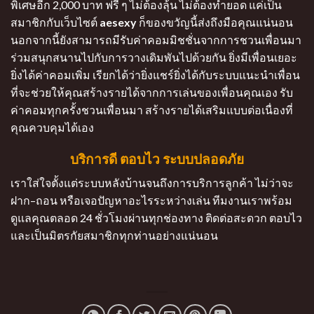
พิเศษอีก 2,000 บาท ฟรี ๆ ไม่ต้องลุ้น ไม่ต้องทำยอด แค่เป็น
สมาชิกกับเว็บไซต์
aesexy
ก็ของขวัญนี้ส่งถึงมือคุณแน่นอน
นอกจากนี้ยังสามารถมีรับค่าคอมมิชชั่นจากการชวนเพื่อนมา
ร่วมสนุกสนานไปกับการวางเดิมพันไปด้วยกัน ยิ่งมีเพื่อนเยอะ
ยิ่งได้ค่าคอมเพิ่ม เรียกได้ว่ายิ่งแชร์ยิ่งได้กับระบบแนะนำเพื่อน
ที่จะช่วยให้คุณสร้างรายได้จากการเล่นของเพื่อนคุณเอง รับ
ค่าคอมทุกครั้งชวนเพื่อนมา สร้างรายได้เสริมแบบต่อเนื่องที่
คุณควบคุมได้เอง
บริการดี ตอบไว ระบบปลอดภัย
เราใส่ใจตั้งแต่ระบบหลังบ้านจนถึงการบริการลูกค้า ไม่ว่าจะ
ฝาก–ถอน หรือเจอปัญหาอะไรระหว่างเล่น ทีมงานเราพร้อม
ดูแลคุณตลอด 24 ชั่วโมงผ่านทุกช่องทาง ติดต่อสะดวก ตอบไว
และเป็นมิตรกัยสมาชิกทุกท่านอย่างแน่นอน