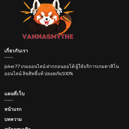
เกี่ยวกับเรา
joker77
เกมออนไลน์ ฝากถอนออโต้ ผู้ให้บริการเกมคาสิโน
ออนไลน์ ลิขสิทธิ์แท้ ปลอดภัย100%
แผนที่เว็บ
หน้าแรก
บทความ