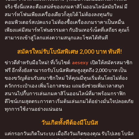
จริง ซึ่งนี่แหละคือเสน่ห์ของเกมคาสิโนออนไลน์สมัยใหม่ มี
สมาร์ทโฟนเพียงเครื่องเดียวก็ลุยได้ ไม่ต้องลงทุนกับ
คอมพิวเตอร์สเปคแรง ไม่ต้องซื้อเครื่องเกมราคาเป็นหมื่น
เพียงแค่มีสมาร์ทโฟนธรรมดา กับอินเทอร์เน็ตที่เสถียร คุณก็
สามารถเข้าสู่โลกแห่งความสนุกและโชคได้ทันที
สมัครใหม่รับโบนัสพิเศษ 2,000 บาท ทันที!
ข่าวดีสำหรับมือใหม่! ที่เว็บไซต์
aesexy
เปิดให้สมัครสมาชิก
ฟรี อีกทั้งยังสามารถรับโบนัสพิเศษสูงสุดถึง 2,000 บาท เป็น
ของขวัญต้อนรับสมาชิกใหม่ ให้คุณมีทุนเริ่มต้นโดยไม่ต้อง
ควักกระเป๋าเอง เพิ่มโอกาสชนะ แถมยังช่วยเพิ่มเวลาสนุก
สนานไปกีับการเล่นเกมคาสิโนออนไลน์ที่มาพร้อมกราฟิก
ดีไซน์เกมสุดตระการตา เริ่มต้นเล่นเกมได้อย่างมั่นใจปลอดภัย
ทุกการใช้งานอย่างแน่นอน
วันเกิดทั้งทีต้องมีโบนัส
แค่กรอกวันเกิดในระบบ เมื่อถึงวันเกิดของคุณ รับไปเลย โบนัส