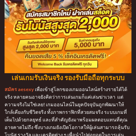
เล่นเกมรับเงินจริง รองรับมือถือทุกระบบ
สมัคร aesexy
เพื่อเข้าสู่
โลกของเกมออนไลน์สร้างรายได้ได้
จริง
หลายคนอาจยังคิดว่าการเล่นเกมก็แค่เล่นฆ่าเวลา แต่
ความจริงไม่ใช่เลย! เกมออนไลน์ในยุคปัจจุบันถูกพัฒนาให้
ใกล้เคียงกับชีวิตจริง ทั้งภาพกราฟิกที่สวยสมจริง ระบบเกมที่
เต็มไปด้วยกลยุทธ์ และที่สำคัญยังมาพร้อมผลตอบแทนที่คุณ
อาจคาดไม่ถึง ซึ่งบางเกมยังเปิดโอกาสให้ผู้เล่นสามารถลุ้นรับ
โบนัส รางวัล และเครดิตต่าง ๆ เพื่อนำไปต่อยอดในการเล่น