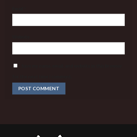
Email
*
Website
Save my name, email, and website in this browser
for the next time I comment.