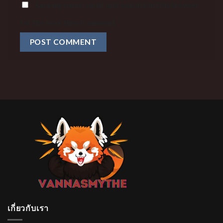
Save my name, email, and website in this browser
for the next time I comment.
เกี่ยวกับเรา