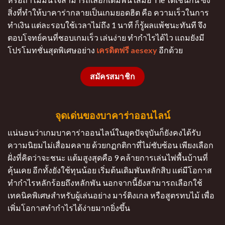
สิ่งที่ทำให้บาคาร่ากลายเป็นเกมยอดฮิต คือ ความเร็วในการ
ทำเงิน แต่ละรอบใช้เวลาไม่ถึง 1 นาที ก็รู้ผลแพ้ชนะทันที จึง
ตอบโจทย์คนที่ชอบเกมเร็ว เล่นง่าย ทำกำไรได้ไว แถมยังมี
โปรโมทชั่นสุดพิเศษอย่าง
เครดิตฟรี aesexy
อีกด้วย
สมัครสมาชิก
จุดเด่นของบาคาร่าออนไลน์
แน่นอนว่าเกมบาคาร่าออนไลน์ในยุคปัจจุบันก็ยังคงได้รับ
ความนิยมไม่เสื่อมคลาย ด้วยกฏกติกาที่ไม่ซับซ้อน เพียงเลือก
ฝั่งที่คิดว่าจะชนะ แต้มสูงสุดคือ 9 คล้ายการเล่นไพ่พื้นบ้านที่
คุ้นเคย อีกทั้งยังใช้ทุนน้อย เริ่มต้นเดิมพันหลักสิบ แต่มีโอกาส
ทำกำไรหลักร้อยถึงหลักพัน นอกจากนี้ยังสามารถเลือกใช้
เทคนิคพิเศษสำหรับผู้เล่นอย่าง มาร์ติงเกล หรือสูตรทบไม้ เพื่อ
เพิ่มโอกาสทำกำไรได้ง่ายมากยิ่งขึ้น