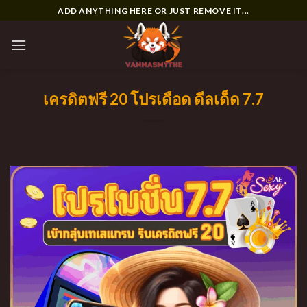
Skip
ADD ANYTHING HERE OR JUST REMOVE IT...
to
content
เครดิตฟรี 20 โปรเดือด ดีลเด็ด 7.7