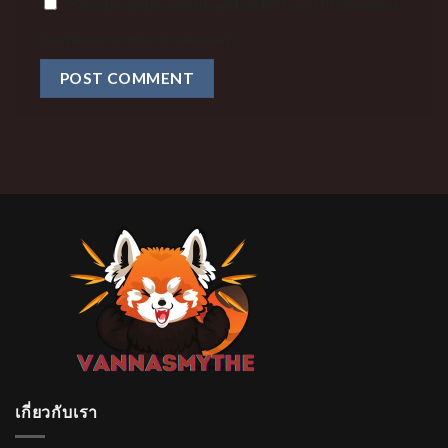
Save my name, email, and website in this browser
for the next time I comment.
เกี่ยวกับเรา