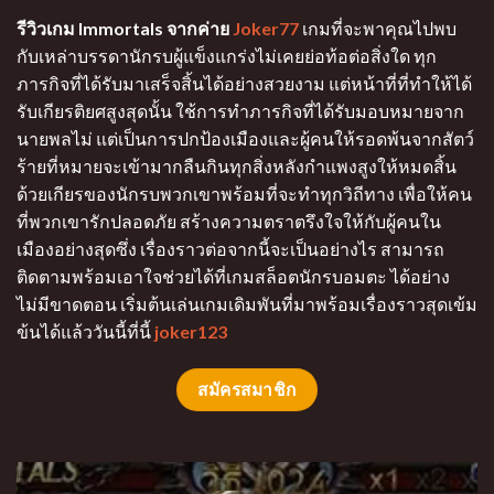
รีวิวเกม Immortals จากค่าย
Joker77
เกมที่จะพาคุณไปพบ
กับเหล่าบรรดานักรบผู้แข็งแกร่งไม่เคยย่อท้อต่อสิ่งใด ทุก
ภารกิจที่ได้รับมาเสร็จสิ้นได้อย่างสวยงาม แต่หน้าที่ที่ทำให้ได้
รับเกียรติยศสูงสุดนั้น ใช้การทำภารกิจที่ได้รับมอบหมายจาก
นายพลไม่ แต่เป็นการปกป้องเมืองและผู้คนให้รอดพ้นจากสัตว์
ร้ายที่หมายจะเข้ามากลืนกินทุกสิ่งหลังกำแพงสูงให้หมดสิ้น
ด้วยเกียรของนักรบพวกเขาพร้อมที่จะทำทุกวิถีทาง เพื่อให้คน
ที่พวกเขารักปลอดภัย สร้างความตราตรึงใจให้กับผู้คนใน
เมืองอย่างสุดซึ่ง เรื่องราวต่อจากนี้จะเป็นอย่างไร สามารถ
ติดตามพร้อมเอาใจช่วยได้ที่เกมสล็อตนักรบอมตะ ได้อย่าง
ไม่มีขาดตอน เริ่มต้นเล่นเกมเดิมพันที่มาพร้อมเรื่องราวสุดเข้ม
ข้นได้แล้ววันนี้ที่นี้
joker123
สมัครสมาชิก