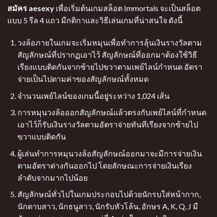
สมัคร aesexy
เพื่อเริ่มต้น
เกมสล็อต Immortals จะเป็นสล็อต
แบบ 5 รีล 4 แถว มีกติกาและวิธีเล่นเกมที่น่าสนใจ ดังนี้
วงล้อภายในเกมจะเริ่มหมุนเพื่อทำการลุ้นเงินรางวัลตาม
สัญลักษณ์ที่ปรากฏเอาไว้ สัญลักษณ์ที่ออกมาต้องใช้วิธี
เรียงแบบติดกันจากซ้ายไปขวาตามเพย์ไลน์กำหนด อัตรา
จ่ายเป็นไปตามค่าของสัญลักษณ์ทั้งหมด
จำนวนเพย์ไลน์ของเกมนี้อยู่ระหว่าง 1,024 เส้น
การหมุนวงล้อออกสัญลักษณ์แล้วตรงกับเพย์ไลน์ที่กำหนด
เอาไว้ก็รับเงินรางวัลตามอัตราจ่ายทันทีเรียงจากซ้ายไป
ขวาแบบติดกัน
ผู้เล่นทำการหมุนวงล้อสัญลักษณ์ออกมาจะมีการจ่ายเงิน
ตามอัตราต่างกันออกไป โดยลักษณะการจ่ายเงินเรียง
ลำดับจากมากไปน้อย
สัญลักษณ์ทั่วไปในเกมประกอบไปด้วยนักรบใส่หน้ากาก,
นักดาบสาว, นักธนูสาว, นักรับหัวโล้น, อักษร A, K, Q, J มี