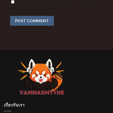
Save my name, email, and website in this browser
for the next time I comment.
เกี่ยวกับเรา