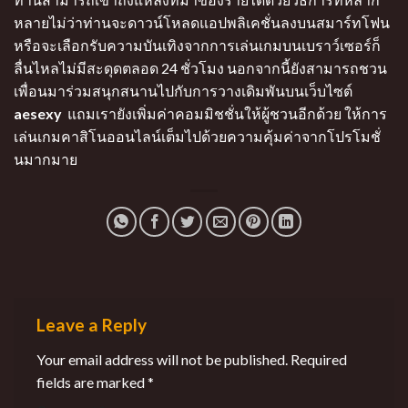
หลายไม่ว่าท่านจะดาวน์โหลดแอปพลิเคชั่นลงบนสมาร์ทโฟน
หรือจะเลือกรับความบันเทิงจากการเล่นเกมบนเบราว์เซอร์ก็
ลื่นไหลไม่มีสะดุดตลอด 24 ชั่วโมง นอกจากนี้ยังสามารถชวน
เพื่อนมาร่วมสนุกสนานไปกับการวางเดิมพันบนเว็บไซต์
aesexy
แถมเรายังเพิ่มค่าคอมมิชชั่นให้ผู้ชวนอีกด้วย ให้การ
เล่นเกมคาสิโนออนไลน์เต็มไปด้วยความคุ้มค่าจากโปรโมชั่
นมากมาย
Leave a Reply
Your email address will not be published.
Required
fields are marked
*