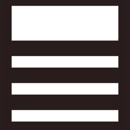
Comment
*
Name
*
Email
*
Website