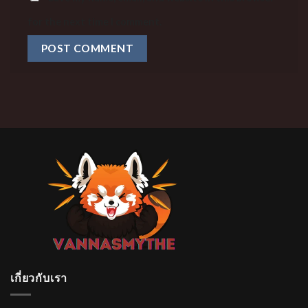
for the next time I comment.
เกี่ยวกับเรา