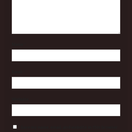
Name
*
Email
*
Website
Save my name, email, and website in this browser