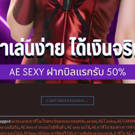
CONTINUE READING
→
agged
ae bccarat คาสิโนเว็บตรง มั่นคงและปลอดภัย
,
ae bet
,
AE Casino
,
AE GAMI
xy บนมือถือ
,
AE Sexy ฝากถอนไม่มีขั้นต่ำ
,
AE sexy ออโต้
,
AE คาสิโน ช่องทางการทำเ
sino ออนไลน์
,
AESexy
,
AESexy เครดิตฟรี100
,
ความพิเศษ ae baccarat
,
คาสิโน AE
,
ค