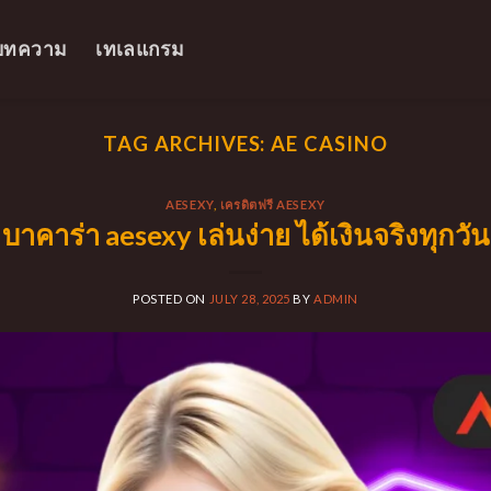
บทความ
เทเลแกรม
TAG ARCHIVES:
AE CASINO
AESEXY
,
เครดิตฟรี AESEXY
บาคาร่า aesexy เล่นง่าย ได้เงินจริงทุกวัน
POSTED ON
JULY 28, 2025
BY
ADMIN