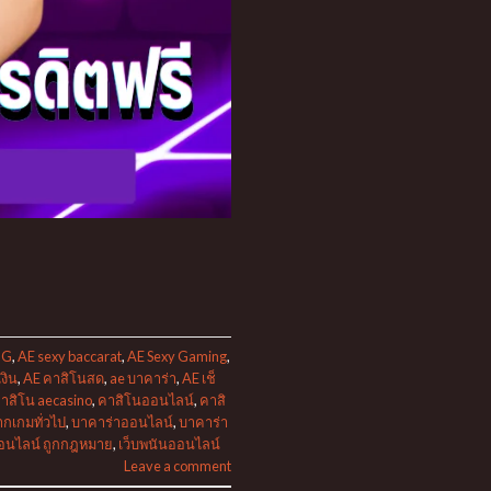
NG
,
AE sexy baccarat
,
AE Sexy Gaming
,
งิน
,
AE คาสิโนสด
,
ae บาคาร่า
,
AE เช็
าสิโน aecasino
,
คาสิโนออนไลน์
,
คาสิ
ากเกมทั่วไป
,
บาคาร่าออนไลน์
,
บาคาร่า
ออนไลน์ ถูกกฎหมาย
,
เว็บพนันออนไลน์
Leave a comment