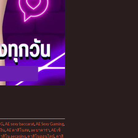
NG
,
AE sexy baccarat
,
AE Sexy Gaming
,
งิน
,
AE คาสิโนสด
,
ae บาคาร่า
,
AE เช็
าสิโน aecasino
,
คาสิโนออนไลน์
,
คาสิ