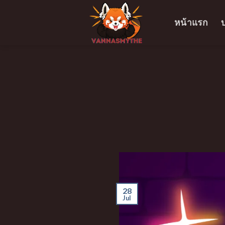
Skip
to
หน้าแรก
content
28
Jul