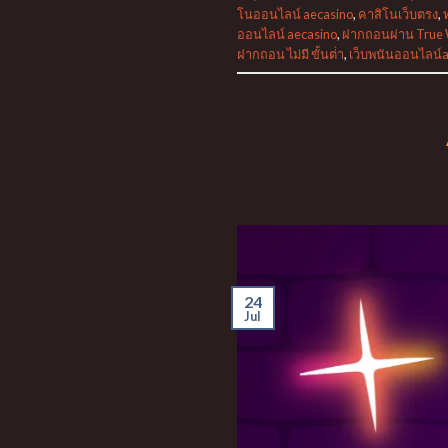
โนออนไลน์ aecasino
,
คาสิโนเว็บตรง
,
ออนไลน์ aecasino
,
ฝากถอนผ่าน True 
ฝากถอน ไม่มี ขั้นต่ํา
,
เว็บพนันออนไลน์
24
Jul