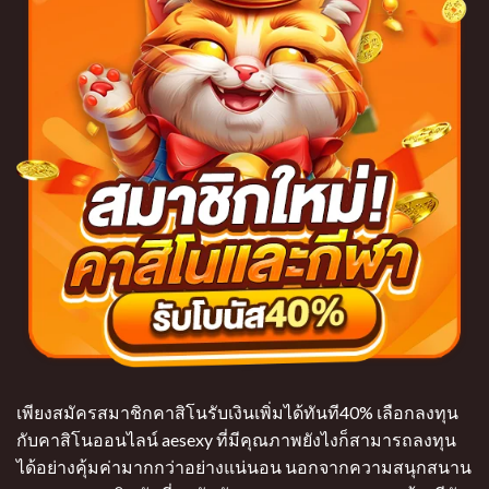
เพียงสมัครสมาชิกคาสิโนรับเงินเพิ่มได้ทันที40% เลือกลงทุน
กับคาสิโนออนไลน์ aesexy ที่มีคุณภาพยังไงก็สามารถลงทุน
ได้อย่างคุ้มค่ามากกว่าอย่างแน่นอน นอกจากความสนุกสนาน