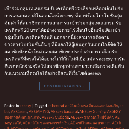
เข้าร่วมกลุ่มเทเลแกรม รับเครดิตฟรี 20 เลือกเพลิดเพลินไปกับ
การเล่นเกมคาสิโนออนไลน์ aesexy ที่มาพร้อมโปรโมชั่นสุด
คุ้มค่า ให้สมาชิกทุกท่านสามารถ เข้าร่วมกลุ่มเทเลแกรม รับ
เครดิตฟรี 20 บาทได้อย่างง่ายดาย ไร้เงื่อนไขอื่นเพิ่มเติม เข้า
กลุ่มปั๊บรับเครดิตฟรีทันที นอกจากนี้ยังสามารถติดตาม
ข่าวสารโปรโมชั่นอื่น ๆ ที่มีแจกให้ผู้เล่นทุกวันแบบใกล้ชิด ให้
สมาชิกทั้งหน้าใหม่ และสมาขิกขาประจำสามารถเลือกรับ
เครดิตฟรีที่ตรงใจได้อย่างไม่มีกั๊ก ไม่มีเบื่อ สมัคร aesexy การัน
ตีแจกหนักจ่ายจริง ให้สมาชิกทุกท่านสามารถเลือกวางเดิมพัน
กับแนวเกมที่ตรงใจได้อย่างอิสระที่เว็บไซต์ aesexy
CONTINUE READING
→
Posted in
aesexy
|
Tagged
ae bccarat คาสิโนเว็บตรง มั่นคงและปลอดภัย
,
ae
bet
,
AE Casino
,
AE GAMING
,
AE sexy baccarat
,
AE Sexy Gaming
,
AE SEXY
ช่องทางเดิมพันคุณภาพ
,
AE sexy บนมือถือ
,
AE Sexy ฝากถอนไม่มีขั้นต่ำ
,
AE
sexy ออโต้
,
AE คาสิโน ช่องทางการทำเงิน
,
AE คาสิโนสด
,
ae บาคาร่า
,
AE เช็
กชี่
,
AECasino บาคาร่า ออนไลน์
,
AECasino ออนไลน์
,
AESexy
,
AESexy เครดิต