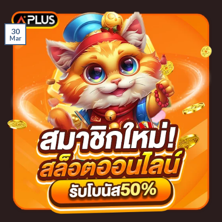
30
Mar