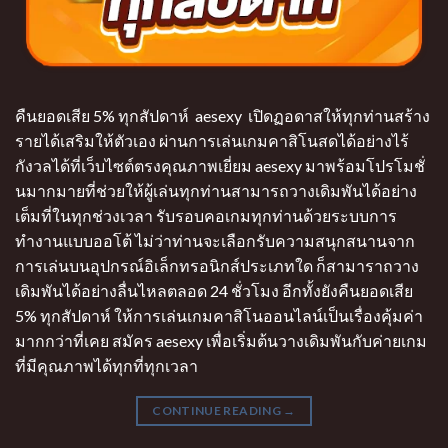
คืนยอดเสีย 5% ทุกสัปดาห์ aesexy เปิดฏอดาสให้ทุกท่านสร้าง
รายได้เสริมให้ตัวเอง ผ่านการเล่นเกมคาสิโนสดได้อย่างไร้
กังวลได้ที่เว็บไซต์ตรงคุณภาพเยี่ยม aesexy มาพร้อมโปรโมชั่
นมากมายที่ช่วยให้ผู้เล่นทุกท่านสามารถวางเดิมพันได้อย่าง
เต็มที่ในทุกช่วงเวลา รับรอบคอเกมทุกท่านด้วยระบบการ
ทำงานแบบออโต้ ไม่ว่าท่านจะเลือกรับความสนุกสนานจาก
การเล่นบนอุปกรณ์อิเล็กทรอนิกส์ประเภทใด ก็สามาราถวาง
เดิมพันได้อย่างลื่นไหลตลอด 24 ชั่วโมง อีกทั้งยังคืนยอดเสีย
5% ทุกสัปดาห์ ให้การเล่นเกมคาสิโนออนไลน์เป็นเรื่องคุ้มค่า
มากกว่าที่เคย สมัคร aesexy เพื่อเริ่มต้นวางเดิมพันกับค่ายเกม
ที่มีคุณภาพได้ทุกที่ทุกเวลา
CONTINUE READING
→