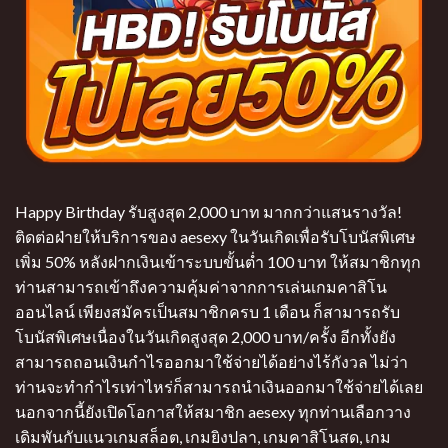
Happy Birthday รับสูงสุด 2,000 บาท มากกว่าแสนรางวัล!
ติดต่อฝ่ายให้บริการของ aesexy ในวันเกิดเพื่อรับโบนัสพิเศษ
เพิ่ม 50% หลังฝากเงินเข้าระบบขั้นต่ำ 100 บาท ให้สมาชิกทุก
ท่านสามารถเข้าถึงความคุ้มค่าจากการเล่นเกมคาสิโน
ออนไลน์ เพียงสมัครเป็นสมาชิกครบ 1 เดือน ก็สามารถรับ
โบนัสพิเศษเนื่องในวันเกิดสูงสุด 2,000 บาท/ครั้ง อีกทั้งยัง
สามารถถอนเงินกำไรออกมาใช้จ่ายได้อย่างไร้กังวล ไม่ว่า
ท่านจะทำกำไรเท่าไหร่ก็สามารถนำเงินออกมาใช้จ่ายได้เลย
นอกจากนี้ยังเปิดโอกาสให้สมาชิก aesexy ทุกท่านเลือกวาง
เดิมพันกับแนวเกมสล็อต, เกมยิงปลา, เกมคาสิโนสด, เกม