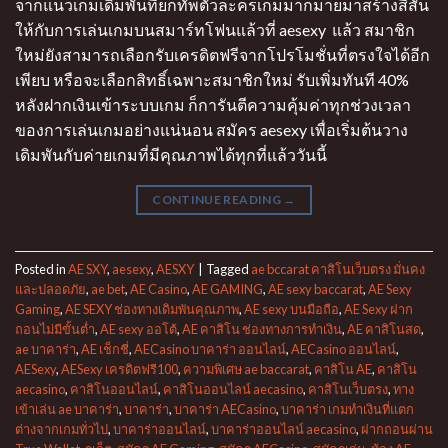
จากแนวเกมเดิมพันที่ยกทัพตัวละครเกมมากมายมาสร้างสีสัน
ให้กับการเล่นเกมบนสมาร์ทโฟนแล้วที่ aesexy แล้ว สมาชิก
ใหม่ยังสามารถเลือกรับเครดิตฟรีจากโปรโมชั่นที่ตรงใจได้อีก
เพียบ หรือจะเลือกสิทธิ์เฉพาะสมาชิกใหม่ รับเพิ่มทันที 40%
หลังฝากเงินเข้าระบบเกม ก็การันตีความคุ้มค่าทุกช่วงเวลา
ของการเล่นเกมอย่างแน่นอน สมัคร aesexy เพื่อเริ่มต้นวาง
เดิมพันกับค่ายเกมที่มีคุณภาพได้ทุกที่แล้ววันนี้
CONTINUE READING
→
Posted in
AE SXY
,
aesexy
,
AESXY
|
Tagged
ae bccarat คาสิโนเว็บตรง มั่นคง
และปลอดภัย
,
ae bet
,
AE Casino
,
AE GAMING
,
AE sexy baccarat
,
AE Sexy
Gaming
,
AE SEXY ช่องทางเดิมพันคุณภาพ
,
AE sexy บนมือถือ
,
AE Sexy ฝาก
ถอนไม่มีขั้นต่ำ
,
AE sexy ออโต้
,
AE คาสิโน ช่องทางการทำเงิน
,
AE คาสิโนสด
,
ae บาคาร่า
,
AE เช็กชี่
,
AECasino บาคาร่า ออนไลน์
,
AECasino ออนไลน์
,
AESexy
,
AESexy เครดิตฟรี100
,
ความพิเศษ ae baccarat
,
คาสิโน AE
,
คาสิโน
aecasino
,
คาสิโนออนไลน์
,
คาสิโนออนไลน์ aecasino
,
คาสิโนเว็บตรง
,
ทาง
เข้าเล่น ae บาคาร่า
,
บาคาร่า
,
บาคาร่า AECasino
,
บาคาร่า เกมทำเงินที่แตก
ต่างจากเกมทั่วไป
,
บาคาร่าออนไลน์
,
บาคาร่าออนไลน์ aecasino
,
ฝากถอนผ่าน