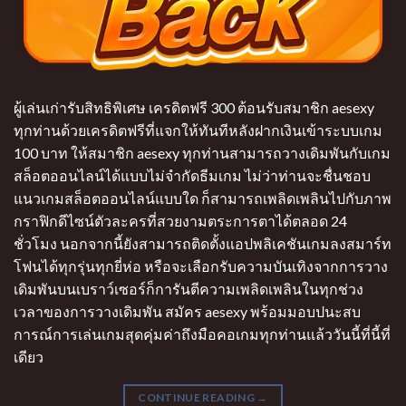
ผู้เล่นเก่ารับสิทธิพิเศษ เครดิตฟรี 300 ต้อนรับสมาชิก aesexy
ทุกท่านด้วยเครดิตฟรีที่แจกให้ทันทีหลังฝากเงินเข้าระบบเกม
100 บาท ให้สมาชิก aesexy ทุกท่านสามารถวางเดิมพันกับเกม
สล็อตออนไลน์ได้แบบไม่จำกัดธีมเกม ไม่ว่าท่านจะชื่นชอบ
แนวเกมสล็อตออนไลน์แบบใด ก็สามารถเพลิดเพลินไปกับภาพ
กราฟิกดีไซน์ตัวละครที่สวยงามตระการตาได้ตลอด 24
ชั่วโมง นอกจากนี้ยังสามารถติดตั้งแอปพลิเคชันเกมลงสมาร์ท
โฟนได้ทุกรุ่นทุกยี่ห่อ หรือจะเลือกรับความบันเทิงจากการวาง
เดิมพันบนเบราว์เซอร์ก็การันตีความเพลิดเพลินในทุกช่วง
เวลาของการวางเดิมพัน สมัคร aesexy พร้อมมอบปนะสบ
การณ์การเล่นเกมสุดคุ่มค่าถึงมือคอเกมทุกท่านแล้ววันนี้ที่นี้ที่
เดียว
CONTINUE READING
→