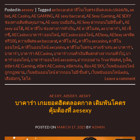
Posted in
aesexy
|
Tagged
ae bccarat คาสิโนเว็บตรง มั่นคงและปลอดภัย
,
ae
bet
,
AE Casino
,
AE GAMING
,
AE sexy baccarat
,
AE Sexy Gaming
,
AE SEXY
ช่องทางเดิมพันคุณภาพ
,
AE sexy บนมือถือ
,
AE Sexy ฝากถอนไม่มีขั้นต่ำ
,
AE
sexy ออโต้
,
AE คาสิโน ช่องทางการทำเงิน
,
AE คาสิโนสด
,
ae บาคาร่า
,
AE เช็
กชี่
,
AECasino บาคาร่า ออนไลน์
,
AECasino ออนไลน์
,
AESexy
,
AESexy เครดิต
ฟรี100
,
ความพิเศษ ae baccarat
,
คาสิโน AE
,
คาสิโน aecasino
,
คาสิโน
ออนไลน์
,
คาสิโนออนไลน์ aecasino
,
คาสิโนเว็บตรง
,
ทางเข้าเล่น ae บาคาร่า
,
บาคาร่า
,
บาคาร่า AECasino
,
บาคาร่า เกมทำเงินที่แตกต่างจากเกมทั่วไป
,
บา
คาร่าออนไลน์
,
บาคาร่าออนไลน์ aecasino
,
ฝากถอนผ่าน True Wallet
,
รูเล็ต
,
สมัคร AE Gaming
,
สมัคร AECasino
,
สมัครเล่น
,
ห้อง AE SXY
,
เว็บพนันออนไลน์
ถูกกฎหมาย
,
เว็บพนันออนไลน์ ฝากถอน ไม่มี ขั้นต่ํา
,
เว็บพนันออนไลน์auto
,
เสือมังกร
,
ไฮโล
Leave a comment
AE SXY
,
AESEXY
,
AESXY
บาคาร่า เกมยอดฮิตตลอดกาล เดิมพันโคตร
คุ้มต้องที่ aesexy
POSTED ON
MARCH 17, 2025
BY
ADMIN