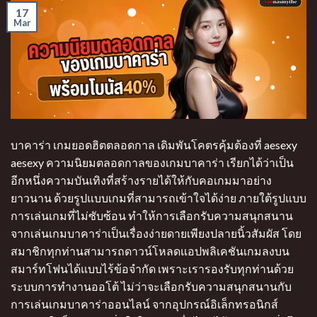
17
Mar
บาคาร่า เกมยอดฮิตตลอดกาล เดิมพันโคตรคุ้มต้องที่ aesexy
aesexy ความนิยมตลอดกาลของเกมบาคาร่า เรียกได้ว่าเป็น
อีกหนึ่งความบันเทิงที่สร้างรายได้ให้กับคอเกมมาอย่าง
ยาวนาน ด้วยรูปแบบเกมที่สามารถเข้าใจได้ง่าย ภายใต้รูปแบบ
การเล่นเกมที่ไม่ซับซ้อน ทำให้การเลือกรับความสนุกสนาน
จากเล่นเกมบาคาร่าเป็นเรื่องง่ายดายเพียงปลายนิ้วสัมผัส โดย
สมาชิกทุกท่านสามารถดาวน์โหลดแอปพลิเคชันเกมลงบน
สมาร์ทโฟนได้แบบไร้ข้อจำกัด เพราะเรารองรับทุกท่านด้วย
ระบบการทำงานออโต้ ไม่ว่าจะเลือกรับความสนุกสนานกับ
การเล่นเกมบาคาร่าออนไลน์ จากอุปกรณ์อิเล็กทรอนิกส์