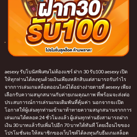
aesexy รับโบนัสพิเศษไม่ต้องแชร์ ฝาก 30 รับ100 aesexy เปิด
ให้ทุกท่านได้ลงทุนด้วยเงินเพียงหลักสิบแต่สามารถรับกำไร
จากการเล่นเกมสล็อตออนไลน์ได้อย่างง่ายดายที่ aesexy เพียง
เลือกรับความสนุกสนานกับค่ายเกมคุณภาพ ที่พร้อมจะส่งต่อ
ประสบการณ์การเล่รนเกมเดิมพันที่คุ้มค่า นอกจากจะเปิด
โอกาสให้ผู้เล่นทุกท่านเข้ามาท้าทายความสนุกสนานจากการ
เล่นเกมได้ตลอด 24 ชั่วโมงแล้ว ผู้เล่นทุกท่านยังสามารถฝาก
เงิน 30 บาทแล้วรับเพิ่มไปอีก 70 บาทได้ทันที โดยเงื่อนไขของ
โปรโมชั่นจะให้สมาชิกของเว็บไซต์ได้ลงทุนกับธีมเกมสล็อต