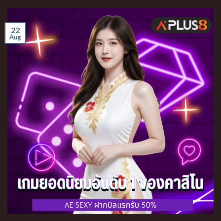
22
Aug