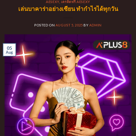
AESEXY
,
เครดิตฟรี AESEXY
เล่นบาคาร่าอย่างเซียน ทำกำไรได้ทุกวัน
POSTED ON
AUGUST 5, 2025
BY
ADMIN
05
Aug