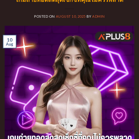
POSTED ON
AUGUST 10, 2025
BY
ADMIN
10
Aug