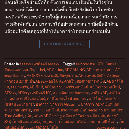
บ่อนจริงหรือผ่านมือถือ ซึ่งการเล่นเกมเดิมพันในปัจจุบัน
สามารถทำได้ง่ายดายมากยิ่งขึ้น อีกทั้งยังจัดโปรโมทชั่น
เครดิตฟรี aesexy ที่ช่วยให้ผู้เล่นทุนน้อยสามารถเข้าถึงการ
วางเดิมพันกับเกมบาคาร่าได้อย่างสะดวกมากยิ่งขึ้นอีกด้วย
แล้วอะไรคือเหตุผลที่ทำให้บาคาร่าโดดเด่นกว่าเกมอื่น
CONTINUE READING
→
Posted in
aesexy
,
เครดิตฟรี aesexy
|
Tagged
ae bccarat คาสิโนเว็บตรง
มั่นคงและปลอดภัย
,
ae bet
,
AE Casino
,
AE GAMING
,
AE sexy baccarat
,
AE
Sexy Gaming
,
AE SEXY ช่องทางเดิมพันคุณภาพ
,
AE sexy บนมือถือ
,
AE Sexy
ฝากถอนไม่มีขั้นต่ำ
,
AE sexy ออโต้
,
AE คาสิโน ช่องทางการทำเงิน
,
AE คาสิโน
สด
,
ae บาคาร่า
,
AE เช็กชี่
,
AECasino บาคาร่า ออนไลน์
,
AECasino ออนไลน์
,
AESexy
,
AESexy เครดิตฟรี100
,
ความพิเศษ ae baccarat
,
คาสิโน AE
,
คาสิโน
aecasino
,
คาสิโนออนไลน์
,
คาสิโนออนไลน์ aecasino
,
คาสิโนเว็บตรง
,
ทาง
เข้าเล่น ae บาคาร่า
,
บาคาร่า
,
บาคาร่า AECasino
,
บาคาร่า เกมทำเงินที่แตก
ต่างจากเกมทั่วไป
,
บาคาร่าออนไลน์
,
บาคาร่าออนไลน์ aecasino
,
ฝากถอนผ่าน
True Wallet
,
รูเล็ต
,
สมัคร AE Gaming
,
สมัคร AECasino
,
สมัครเล่น
,
ห้อง AE
SXY
,
เว็บพนันออนไลน์ ถูกกฎหมาย
,
เว็บพนันออนไลน์ ฝากถอน ไม่มี ขั้นต่ํา
,
เว็บ
พนันออนไลน์auto
,
เสือมังกร
,
ไฮโล
Leave a comment