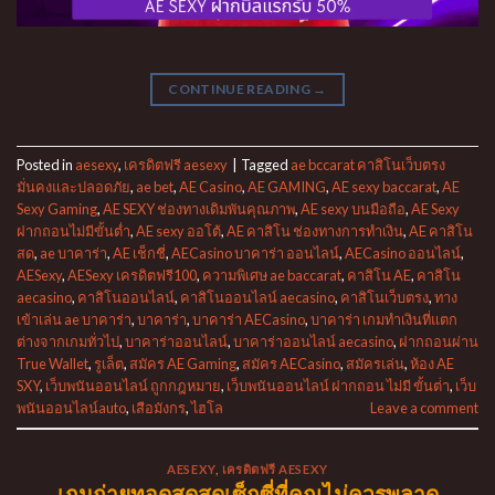
CONTINUE READING
→
Posted in
aesexy
,
เครดิตฟรี aesexy
|
Tagged
ae bccarat คาสิโนเว็บตรง
มั่นคงและปลอดภัย
,
ae bet
,
AE Casino
,
AE GAMING
,
AE sexy baccarat
,
AE
Sexy Gaming
,
AE SEXY ช่องทางเดิมพันคุณภาพ
,
AE sexy บนมือถือ
,
AE Sexy
ฝากถอนไม่มีขั้นต่ำ
,
AE sexy ออโต้
,
AE คาสิโน ช่องทางการทำเงิน
,
AE คาสิโน
สด
,
ae บาคาร่า
,
AE เช็กชี่
,
AECasino บาคาร่า ออนไลน์
,
AECasino ออนไลน์
,
AESexy
,
AESexy เครดิตฟรี100
,
ความพิเศษ ae baccarat
,
คาสิโน AE
,
คาสิโน
aecasino
,
คาสิโนออนไลน์
,
คาสิโนออนไลน์ aecasino
,
คาสิโนเว็บตรง
,
ทาง
เข้าเล่น ae บาคาร่า
,
บาคาร่า
,
บาคาร่า AECasino
,
บาคาร่า เกมทำเงินที่แตก
ต่างจากเกมทั่วไป
,
บาคาร่าออนไลน์
,
บาคาร่าออนไลน์ aecasino
,
ฝากถอนผ่าน
True Wallet
,
รูเล็ต
,
สมัคร AE Gaming
,
สมัคร AECasino
,
สมัครเล่น
,
ห้อง AE
SXY
,
เว็บพนันออนไลน์ ถูกกฎหมาย
,
เว็บพนันออนไลน์ ฝากถอน ไม่มี ขั้นต่ํา
,
เว็บ
พนันออนไลน์auto
,
เสือมังกร
,
ไฮโล
Leave a comment
AESEXY
,
เครดิตฟรี AESEXY
เกมถ่ายทอดสดสุดเซ็กซี่ที่คุณไม่ควรพลาด