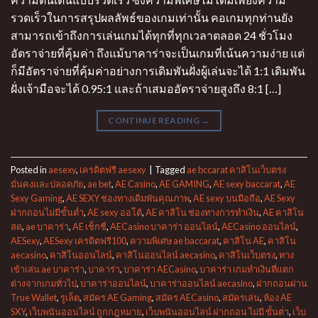
รวดเร็วในการสรุปผลลัพธ์ของเกมเท่านั้น คอเกมทุกท่านยัง
สามารถเข้าถึงการเล่นเกมได้ทุกที่ทุกเวลาตลอด 24 ชั่วโมง
อัตราจ่ายที่คุ้มค่า ถึงแม้บาคาร่าจะเป็นเกมที่เน้นความง่าย แต่
ก็มีอัตราจ่ายที่คุ้มค่าอย่างการเดิมพันฝั่งผู้เล่นจะได้ 1:1 เดิมพัน
ฝั่งเจ้ามือจะได้ 0.95:1 และถ้าเสมออัตราจ่ายสูงถึง 8:1 […]
CONTINUE READING
→
Posted in
aesexy
,
เครดิตฟรี aesexy
|
Tagged
ae bccarat คาสิโนเว็บตรง
มั่นคงและปลอดภัย
,
ae bet
,
AE Casino
,
AE GAMING
,
AE sexy baccarat
,
AE
Sexy Gaming
,
AE SEXY ช่องทางเดิมพันคุณภาพ
,
AE sexy บนมือถือ
,
AE Sexy
ฝากถอนไม่มีขั้นต่ำ
,
AE sexy ออโต้
,
AE คาสิโน ช่องทางการทำเงิน
,
AE คาสิโน
สด
,
ae บาคาร่า
,
AE เช็กชี่
,
AECasino บาคาร่า ออนไลน์
,
AECasino ออนไลน์
,
AESexy
,
AESexy เครดิตฟรี100
,
ความพิเศษ ae baccarat
,
คาสิโน AE
,
คาสิโน
aecasino
,
คาสิโนออนไลน์
,
คาสิโนออนไลน์ aecasino
,
คาสิโนเว็บตรง
,
ทาง
เข้าเล่น ae บาคาร่า
,
บาคาร่า
,
บาคาร่า AECasino
,
บาคาร่า เกมทำเงินที่แตก
ต่างจากเกมทั่วไป
,
บาคาร่าออนไลน์
,
บาคาร่าออนไลน์ aecasino
,
ฝากถอนผ่าน
True Wallet
,
รูเล็ต
,
สมัคร AE Gaming
,
สมัคร AECasino
,
สมัครเล่น
,
ห้อง AE
SXY
,
เว็บพนันออนไลน์ ถูกกฎหมาย
,
เว็บพนันออนไลน์ ฝากถอน ไม่มี ขั้นต่ํา
,
เว็บ