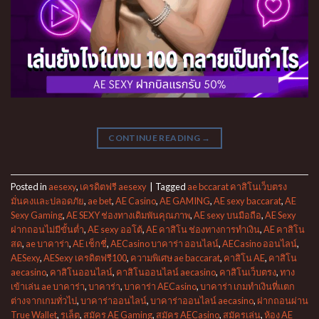
CONTINUE READING
→
Posted in
aesexy
,
เครดิตฟรี aesexy
|
Tagged
ae bccarat คาสิโนเว็บตรง
มั่นคงและปลอดภัย
,
ae bet
,
AE Casino
,
AE GAMING
,
AE sexy baccarat
,
AE
Sexy Gaming
,
AE SEXY ช่องทางเดิมพันคุณภาพ
,
AE sexy บนมือถือ
,
AE Sexy
ฝากถอนไม่มีขั้นต่ำ
,
AE sexy ออโต้
,
AE คาสิโน ช่องทางการทำเงิน
,
AE คาสิโน
สด
,
ae บาคาร่า
,
AE เช็กชี่
,
AECasino บาคาร่า ออนไลน์
,
AECasino ออนไลน์
,
AESexy
,
AESexy เครดิตฟรี100
,
ความพิเศษ ae baccarat
,
คาสิโน AE
,
คาสิโน
aecasino
,
คาสิโนออนไลน์
,
คาสิโนออนไลน์ aecasino
,
คาสิโนเว็บตรง
,
ทาง
เข้าเล่น ae บาคาร่า
,
บาคาร่า
,
บาคาร่า AECasino
,
บาคาร่า เกมทำเงินที่แตก
ต่างจากเกมทั่วไป
,
บาคาร่าออนไลน์
,
บาคาร่าออนไลน์ aecasino
,
ฝากถอนผ่าน
True Wallet
,
รูเล็ต
,
สมัคร AE Gaming
,
สมัคร AECasino
,
สมัครเล่น
,
ห้อง AE