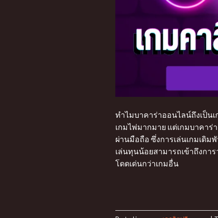
ทำไมบาคาร่าออนไลน์ถึงเป็นเกม
เกมไพ่มากมาย แต่เกมบาคาร่าออนไ
ผ่านมือถือ ซึ่งการเล่นเกมเดิมพั
เล่นทุนน้อยสามารถเข้าถึงการว
โดดเด่นกว่าเกมอื่น