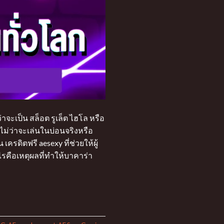
จะเป็น สล็อต รูเล็ต ไฮโล หรือ
 ไม่ว่าจะเล่นในบ่อนจริงหรือ
ครดิตฟรี aesexy ที่ช่วยให้ผู้
รคือเหตุผลที่ทำให้บาคาร่า