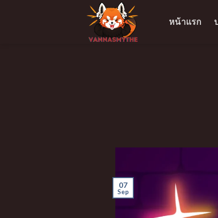
Skip
to
หน้าแรก
content
07
Sep