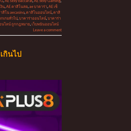
NG
,
AE sexy baccarat
,
AE Sexy Gaming
,
งิน
,
AE คาสิโนสด
,
ae บาคาร่า
,
AE เช็
าสิโน aecasino
,
คาสิโนออนไลน์
,
คาสิ
ากเกมทั่วไป
,
บาคาร่าออนไลน์
,
บาคาร่า
ออนไลน์ ถูกกฎหมาย
,
เว็บพนันออนไลน์
Leave a comment
งเกินไป