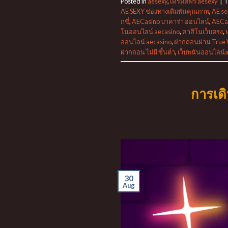
Posted in
aesexy
,
เครดิตฟรี aesexy
|
T
AE SEXY ช่องทางเดิมพันคุณภาพ
,
AE se
กชี่
,
AECasino บาคาร่า ออนไลน์
,
AECa
โนออนไลน์ aecasino
,
คาสิโนเว็บตรง
,
ออนไลน์ aecasino
,
ฝากถอนผ่าน True 
ฝากถอน ไม่มี ขั้นต่ํา
,
เว็บพนันออนไลน์
การเดิ
30
Aug