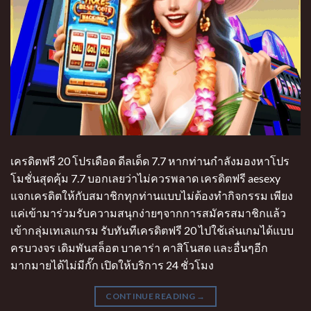
เครดิตฟรี 20 โปรเดือด ดีลเด็ด 7.7 หากท่านกำลังมองหาโปร
โมชั่นสุดคุ้ม 7.7 บอกเลยว่าไม่ควรพลาด เครดิตฟรี aesexy
แจกเครดิตให้กับสมาชิกทุกท่านแบบไม่ต้องทำกิจกรรม เพียง
แค่เข้ามาร่วมรับความสนุกง่ายๆจากการสมัครสมาชิกแล้ว
เข้ากลุ่มเทเลแกรม รับทันทีเครดิตฟรี 20 ไปใช้เล่นเกมได้แบบ
ครบวงจร เดิมพันสล็อต บาคาร่า คาสิโนสด และอื่นๆอีก
มากมายได้ไม่มีกั๊ก เปิดให้บริการ 24 ชั่วโมง
CONTINUE READING
→