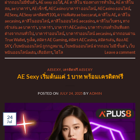
ฝากถอนไม่มีขั้นต่ำ
,
AE sexy ออโต้
,
AE คาสิโน ช่องทางการทำเงิน
,
AE คาสิโน
สด
,
ae บาคาร่า
,
AE เช็กชี่
,
AECasino บาคาร่า ออนไลน์
,
AECasino ออนไลน์
,
AESexy
,
AESexy เครดิตฟรี100
,
ความพิเศษ ae baccarat
,
คาสิโน AE
,
คาสิโน
aecasino
,
คาสิโนออนไลน์
,
คาสิโนออนไลน์ aecasino
,
คาสิโนเว็บตรง
,
ทาง
เข้าเล่น ae บาคาร่า
,
บาคาร่า
,
บาคาร่า AECasino
,
บาคาร่า เกมทำเงินที่แตก
ต่างจากเกมทั่วไป
,
บาคาร่าออนไลน์
,
บาคาร่าออนไลน์ aecasino
,
ฝากถอนผ่าน
True Wallet
,
รูเล็ต
,
สมัคร AE Gaming
,
สมัคร AECasino
,
สมัครเล่น
,
ห้อง AE
SXY
,
เว็บพนันออนไลน์ ถูกกฎหมาย
,
เว็บพนันออนไลน์ ฝากถอน ไม่มี ขั้นต่ํา
,
เว็บ
พนันออนไลน์auto
,
เสือมังกร
,
ไฮโล
Leave a comment
AESEXY
,
เครดิตฟรี AESEXY
AE Sexy เริ่มต้นแค่ 1 บาท พร้อมเครดิตฟรี
POSTED ON
JULY 24, 2025
BY
ADMIN
24
Jul