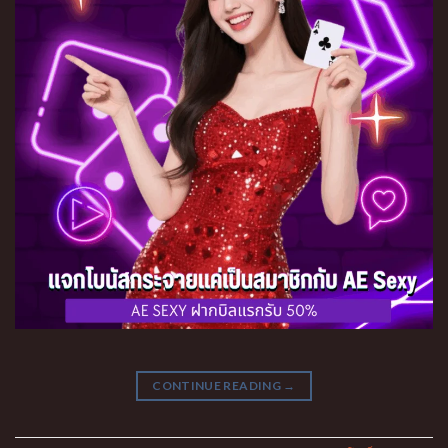
CONTINUE READING
→