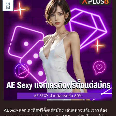
11
Jul
AE Sexy แจกเครดิตฟรีตั้งแต่สมัคร เล่นสนุกจนลืมเวลา ต้อง