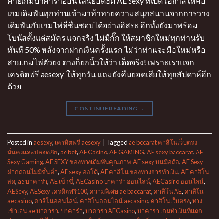
ค่ายเกมบาคาร่าออนไลน์ยอดฮิต AE Sexy ที่เปิดโอกาสให้คอ
เกมเดิมพันทุกท่านเข้ามาท้าทายความสนุกสนานจากการวาง
เดิมพันกับเกมไพ่ที่ชื่นชอบได้อย่างอิสระ อีกทั้งยังมาพร้อม
โบนัสตั้งแต่สมัคร แจกจริง ไม่มีกั๊ก ให้สมาชิกใหม่ทุกท่านรับ
ทันที 50% หลังจากฝากเงินครั้งแรก ไม่ว่าท่านจะมือใหม่หรือ
สายเกมไพ่ตัวยง ต่างก็ยกนิ้วให้ว่า เด็ดจริง! เพราะเราแจก
เครดิตฟรี aesexy ให้ทุกวัน แถมยังคืนยอดเสียให้ทุกสัปดาห์อีก
ด้วย
CONTINUE READING
→
Posted in
aesexy
,
เครดิตฟรี aesexy
|
Tagged
ae bccarat คาสิโนเว็บตรง
มั่นคงและปลอดภัย
,
ae bet
,
AE Casino
,
AE GAMING
,
AE sexy baccarat
,
AE
Sexy Gaming
,
AE SEXY ช่องทางเดิมพันคุณภาพ
,
AE sexy บนมือถือ
,
AE Sexy
ฝากถอนไม่มีขั้นต่ำ
,
AE sexy ออโต้
,
AE คาสิโน ช่องทางการทำเงิน
,
AE คาสิโน
สด
,
ae บาคาร่า
,
AE เช็กชี่
,
AECasino บาคาร่า ออนไลน์
,
AECasino ออนไลน์
,
AESexy
,
AESexy เครดิตฟรี100
,
ความพิเศษ ae baccarat
,
คาสิโน AE
,
คาสิโน
aecasino
,
คาสิโนออนไลน์
,
คาสิโนออนไลน์ aecasino
,
คาสิโนเว็บตรง
,
ทาง
เข้าเล่น ae บาคาร่า
,
บาคาร่า
,
บาคาร่า AECasino
,
บาคาร่า เกมทำเงินที่แตก