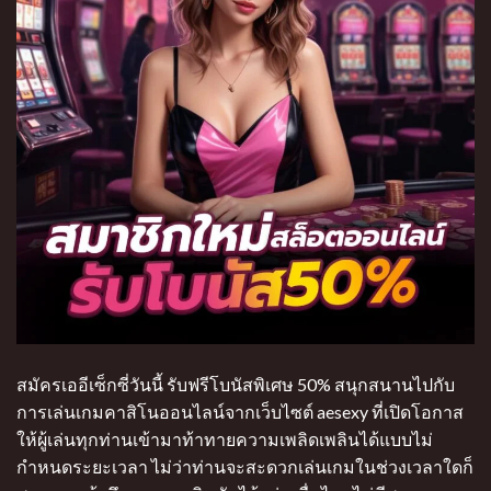
สมัครเออีเซ็กซี่วันนี้ รับฟรีโบนัสพิเศษ 50% สนุกสนานไปกับ
การเล่นเกมคาสิโนออนไลน์จากเว็บไซต์ aesexy ที่เปิดโอกาส
ให้ผู้เล่นทุกท่านเข้ามาท้าทายความเพลิดเพลินได้แบบไม่
กำหนดระยะเวลา ไม่ว่าท่านจะสะดวกเล่นเกมในช่วงเวลาใดก็