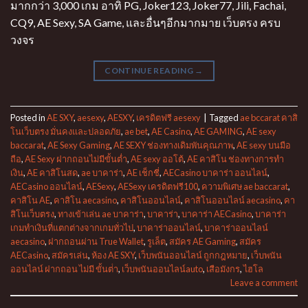
มากกว่า 3,000 เกม อาทิ PG, Joker123, Joker77, Jili, Fachai,
CQ9, AE Sexy, SA Game, และอื่นๆอีกมากมาย เว็บตรง ครบ
วงจร
CONTINUE READING
→
Posted in
AE SXY
,
aesexy
,
AESXY
,
เครดิตฟรี aesexy
|
Tagged
ae bccarat คาสิ
โนเว็บตรง มั่นคงและปลอดภัย
,
ae bet
,
AE Casino
,
AE GAMING
,
AE sexy
baccarat
,
AE Sexy Gaming
,
AE SEXY ช่องทางเดิมพันคุณภาพ
,
AE sexy บนมือ
ถือ
,
AE Sexy ฝากถอนไม่มีขั้นต่ำ
,
AE sexy ออโต้
,
AE คาสิโน ช่องทางการทำ
เงิน
,
AE คาสิโนสด
,
ae บาคาร่า
,
AE เช็กชี่
,
AECasino บาคาร่า ออนไลน์
,
AECasino ออนไลน์
,
AESexy
,
AESexy เครดิตฟรี100
,
ความพิเศษ ae baccarat
,
คาสิโน AE
,
คาสิโน aecasino
,
คาสิโนออนไลน์
,
คาสิโนออนไลน์ aecasino
,
คา
สิโนเว็บตรง
,
ทางเข้าเล่น ae บาคาร่า
,
บาคาร่า
,
บาคาร่า AECasino
,
บาคาร่า
เกมทำเงินที่แตกต่างจากเกมทั่วไป
,
บาคาร่าออนไลน์
,
บาคาร่าออนไลน์
aecasino
,
ฝากถอนผ่าน True Wallet
,
รูเล็ต
,
สมัคร AE Gaming
,
สมัคร
AECasino
,
สมัครเล่น
,
ห้อง AE SXY
,
เว็บพนันออนไลน์ ถูกกฎหมาย
,
เว็บพนัน
ออนไลน์ ฝากถอน ไม่มี ขั้นต่ํา
,
เว็บพนันออนไลน์auto
,
เสือมังกร
,
ไฮโล
Leave a comment