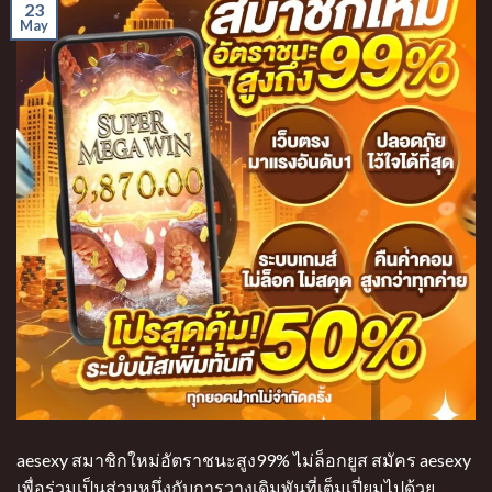
23
May
aesexy สมาชิกใหม่อัตราชนะสูง99% ไม่ล็อกยูส สมัคร aesexy
เพื่อร่วมเป็นส่วนหนึ่งกับการวางเดิมพันที่เต็มเปี่ยมไปด้วย