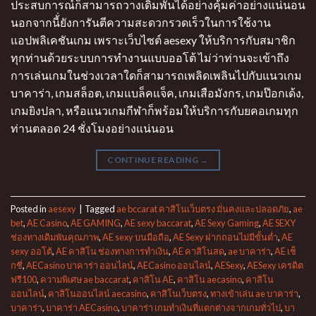
ประสบการณ์ก็สามารถวางเดิมพันได้อย่างคุ้มค่าอย่างแน่นอน
นอกจากนี้่ยังการันตีความสะดวกรวดเร็วในการใช้งาน
แอปพลิเคชันเกม เพราะเว็บไซต์ aesexy ให้บริการกับสมาชิก
ทุกท่านด้วยระบบการทำงานแบบออโต้ ไม่ว่าท่านจะเข้าถึง
การเล่นเกมในช่วงเวลาใดก็สามารถเพลิดเพลินไปกับแนวเกม
บาคาร่า, เกมสล็อต, เกมแบล็คแจ็ค, เกมเสือมังกร, เกมป๊อกเด้ง,
เกมยิงปลา, หรือแนวเกมกีฬาก็พร้อมให้บริการกับยคอเกมทุก
ท่านตลอด 24 ชั่งโมงอย่างแน่นอน
CONTINUE READING
→
Posted in
aesexy
|
Tagged
ae bccarat คาสิโนเว็บตรง มั่นคงและปลอดภัย
,
ae
bet
,
AE Casino
,
AE GAMING
,
AE sexy baccarat
,
AE Sexy Gaming
,
AE SEXY
ช่องทางเดิมพันคุณภาพ
,
AE sexy บนมือถือ
,
AE Sexy ฝากถอนไม่มีขั้นต่ำ
,
AE
sexy ออโต้
,
AE คาสิโน ช่องทางการทำเงิน
,
AE คาสิโนสด
,
ae บาคาร่า
,
AE เช็
กชี่
,
AECasino บาคาร่า ออนไลน์
,
AECasino ออนไลน์
,
AESexy
,
AESexy เครดิต
ฟรี100
,
ความพิเศษ ae baccarat
,
คาสิโน AE
,
คาสิโน aecasino
,
คาสิโน
ออนไลน์
,
คาสิโนออนไลน์ aecasino
,
คาสิโนเว็บตรง
,
ทางเข้าเล่น ae บาคาร่า
,
บาคาร่า
,
บาคาร่า AECasino
,
บาคาร่า เกมทำเงินที่แตกต่างจากเกมทั่วไป
,
บา