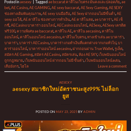
Posted in
aesexy
|
Tagged
ae bccarat คาสิโนเว็บตรง มั่นคงและปลอดภัย
,
ae
bet
,
AE Casino
,
AE GAMING
,
AE sexy baccarat
,
AE Sexy Gaming
,
AE SEXY
ช่องทางเดิมพันคุณภาพ
,
AE sexy บนมือถือ
,
AE Sexy ฝากถอนไม่มีขั้นต่ำ
,
AE
sexy ออโต้
,
AE คาสิโน ช่องทางการทำเงิน
,
AE คาสิโนสด
,
ae บาคาร่า
,
AE เช็
กชี่
,
AECasino บาคาร่า ออนไลน์
,
AECasino ออนไลน์
,
AESexy
,
AESexy เครดิต
ฟรี100
,
ความพิเศษ ae baccarat
,
คาสิโน AE
,
คาสิโน aecasino
,
คาสิโน
ออนไลน์
,
คาสิโนออนไลน์ aecasino
,
คาสิโนเว็บตรง
,
ทางเข้าเล่น ae บาคาร่า
,
บาคาร่า
,
บาคาร่า AECasino
,
บาคาร่า เกมทำเงินที่แตกต่างจากเกมทั่วไป
,
บา
คาร่าออนไลน์
,
บาคาร่าออนไลน์ aecasino
,
ฝากถอนผ่าน True Wallet
,
รูเล็ต
,
สมัคร AE Gaming
,
สมัคร AECasino
,
สมัครเล่น
,
ห้อง AE SXY
,
เว็บพนันออนไลน์
ถูกกฎหมาย
,
เว็บพนันออนไลน์ ฝากถอน ไม่มี ขั้นต่ํา
,
เว็บพนันออนไลน์auto
,
เสือมังกร
,
ไฮโล
Leave a comment
AESEXY
aesexy สมาชิกใหม่อัตราชนะสูง99% ไม่ล็อก
ยูส
POSTED ON
MAY 23, 2025
BY
ADMIN