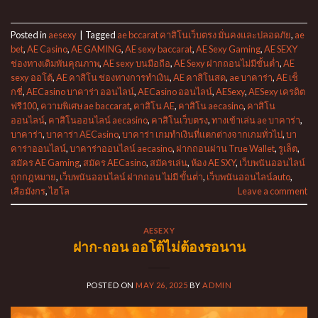
Posted in
aesexy
|
Tagged
ae bccarat คาสิโนเว็บตรง มั่นคงและปลอดภัย
,
ae
bet
,
AE Casino
,
AE GAMING
,
AE sexy baccarat
,
AE Sexy Gaming
,
AE SEXY
ช่องทางเดิมพันคุณภาพ
,
AE sexy บนมือถือ
,
AE Sexy ฝากถอนไม่มีขั้นต่ำ
,
AE
sexy ออโต้
,
AE คาสิโน ช่องทางการทำเงิน
,
AE คาสิโนสด
,
ae บาคาร่า
,
AE เช็
กชี่
,
AECasino บาคาร่า ออนไลน์
,
AECasino ออนไลน์
,
AESexy
,
AESexy เครดิต
ฟรี100
,
ความพิเศษ ae baccarat
,
คาสิโน AE
,
คาสิโน aecasino
,
คาสิโน
ออนไลน์
,
คาสิโนออนไลน์ aecasino
,
คาสิโนเว็บตรง
,
ทางเข้าเล่น ae บาคาร่า
,
บาคาร่า
,
บาคาร่า AECasino
,
บาคาร่า เกมทำเงินที่แตกต่างจากเกมทั่วไป
,
บา
คาร่าออนไลน์
,
บาคาร่าออนไลน์ aecasino
,
ฝากถอนผ่าน True Wallet
,
รูเล็ต
,
สมัคร AE Gaming
,
สมัคร AECasino
,
สมัครเล่น
,
ห้อง AE SXY
,
เว็บพนันออนไลน์
ถูกกฎหมาย
,
เว็บพนันออนไลน์ ฝากถอน ไม่มี ขั้นต่ํา
,
เว็บพนันออนไลน์auto
,
เสือมังกร
,
ไฮโล
Leave a comment
AESEXY
ฝาก-ถอน ออโต้ไม่ต้องรอนาน
POSTED ON
MAY 26, 2025
BY
ADMIN