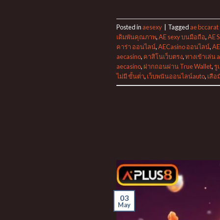
Posted in
aesexy
|
Tagged
ae bccarat
เดิมพันคุณภาพ
,
AE sexy บนมือถือ
,
AE S
คาร่า ออนไลน์
,
AECasino ออนไลน์
,
AE
aecasino
,
คาสิโนเว็บตรง
,
ทางเข้าเล่น 
aecasino
,
ฝากถอนผ่าน True Wallet
,
รู
ไม่มี ขั้นต่ํา
,
เว็บพนันออนไลน์auto
,
เสือ
03
May