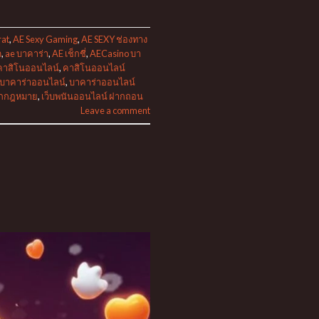
rat
,
AE Sexy Gaming
,
AE SEXY ช่องทาง
ด
,
ae บาคาร่า
,
AE เช็กชี่
,
AECasino บา
คาสิโนออนไลน์
,
คาสิโนออนไลน์
บาคาร่าออนไลน์
,
บาคาร่าออนไลน์
ถูกกฎหมาย
,
เว็บพนันออนไลน์ ฝากถอน
Leave a comment