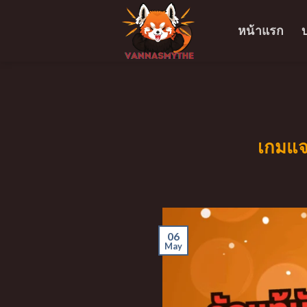
Skip
to
หน้าแรก
content
เกมแจ
06
May