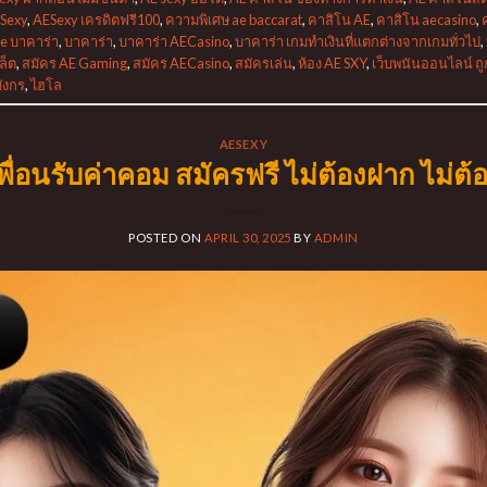
Sexy
,
AESexy เครดิตฟรี100
,
ความพิเศษ ae baccarat
,
คาสิโน AE
,
คาสิโน aecasino
,
ae บาคาร่า
,
บาคาร่า
,
บาคาร่า AECasino
,
บาคาร่า เกมทำเงินที่แตกต่างจากเกมทั่วไป
,
เล็ต
,
สมัคร AE Gaming
,
สมัคร AECasino
,
สมัครเล่น
,
ห้อง AE SXY
,
เว็บพนันออนไลน์ 
มังกร
,
ไฮโล
AESEXY
ื่อนรับค่าคอม สมัครฟรี ไม่ต้องฝาก ไม่ต้
POSTED ON
APRIL 30, 2025
BY
ADMIN