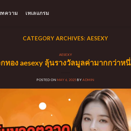
บทความ
เทเลแกรม
CATEGORY ARCHIVES:
AESEXY
AESEXY
กทอง aesexy ลุ้นรางวัลมูลค่ามากกว่าหนึ
POSTED ON
MAY 6, 2025
BY
ADMIN