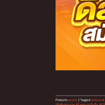
Posted in
aesexy
|
Tagged
ae bccarat
เดิมพันคุณภาพ
,
AE sexy บนมือถือ
,
AE S