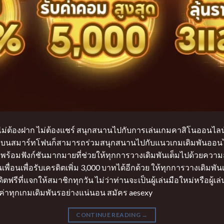
ไม่ต้องฝาก ไม่ต้องแชร์ สนุกสนานไปกับการเล่นเกมคาสิโนออนไลน์ a
บนสมาร์ทโฟนก็สามารถร่วมสนุกสนานไปกับแนวเกมเดิมพันออนไ
ร้อมฟังก์ชันมากมายที่ช่วยให้ทุกการวางเดิมพันเต็มไปด้วยความ
พื่อนเพื่อรับเครดิตเพิ่ม 3,000 บาทได้อีกด้วย ให้ทุกการวางเดิมพ
ตฟรีที่แจกให้สมาชิกทุกวัน ไม่ว่าท่านจะเป็นผู้เล่นมือใหม่หรือผ
ค่าทุกเกมเดิมพันรอย่างแน่นอน สมัคร aesexy
CONTINUE READING
→