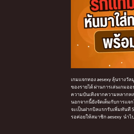
เกมแจกทอง aesexy ลุ้นรางวัลม
ของรายได้ ผ่านการเล่นเกมออนไ
ความบันเทิงจากความหลากหลาย
นอกจากนี้ยังจัดเต็มกับการแจกโ
จะเป็นฝากบิลแรกรับเพิ่มทันที 
รอค่อยให้สมาชิก aesexy นำไปย