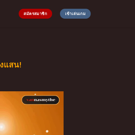
สมัครสมาชิก
เข้าเล่นเกม
่งแสน!